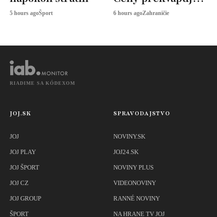
odborníci radia
5 hours ago
Šport
6 hours ago
Zahraničie
toto
RIADIME SA KÓDEXOM
JOJ.SK
SPRAVODAJSTVO
JOJ
NOVINY.SK
JOJ PLAY
JOJ24.SK
JOJ ŠPORT
NOVINY PLUS
JOJ CZ
VIDEONOVINY
JOJ GROUP
RANNÉ NOVINY
ŠPORT
NA HRANE TV JOJ