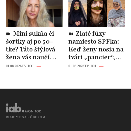
Slovenska
Mini sukňa či
Zlaté fúzy
šortky aj po 50-
namiesto SPFka:
tke? Táto štýlová
Keď ženy nosia na
žena vás naučí
tvári „pancier“,
znovu milovať
ktorého sa boja aj
01.08.2026
TV JOJ
01.08.2026
TV JOJ
svoje nohy bez
náboženskí
ohľadu na vek!
fanatici!
RIADIME SA KÓDEXOM