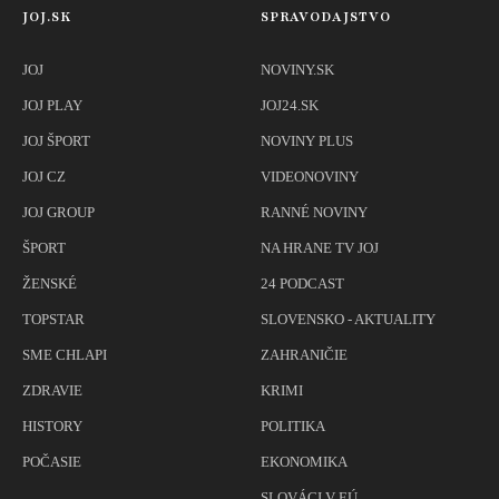
JOJ.SK
SPRAVODAJSTVO
JOJ
NOVINY.SK
JOJ PLAY
JOJ24.SK
JOJ ŠPORT
NOVINY PLUS
JOJ CZ
VIDEONOVINY
JOJ GROUP
RANNÉ NOVINY
ŠPORT
NA HRANE TV JOJ
ŽENSKÉ
24 PODCAST
TOPSTAR
SLOVENSKO - AKTUALITY
SME CHLAPI
ZAHRANIČIE
ZDRAVIE
KRIMI
HISTORY
POLITIKA
POČASIE
EKONOMIKA
SLOVÁCI V EÚ