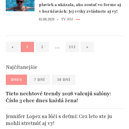
plaviek a ukázala, ako zostať vo forme aj
v horúčavách: Jej cviky zvládnete aj vy!
02.08.2026
TV JOJ
…
1
2
212
Najčítanejšie
DNES
7 DNÍ
30 DNÍ
Tieto nechtové trendy 2026 valcujú salóny:
Číslo 3 chce dnes každá žena!
Jennifer Lopez sa lúči s deťmi: Cez leto ste ju
mohli stretnúť aj vy!