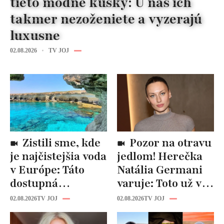
tieto módne kúsky: U nás ich
takmer nezoženiete a vyzerajú
luxusne
02.08.2026
TV JOJ
Zistili sme, kde
Pozor na otravu
je najčistejšia voda
jedlom! Herečka
v Európe: Táto
Natália Germani
dostupná
varuje: Toto už v
destinácia je len 3
lete nikdy nebude
02.08.2026
TV JOJ
02.08.2026
TV JOJ
hodiny od
jesť!