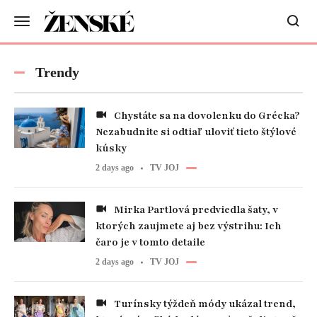
Trendy
Chystáte sa na dovolenku do Grécka?
Nezabudnite si odtiaľ uloviť tieto štýlové
kúsky
2 days ago
TV JOJ
Mirka Partlová predviedla šaty, v
ktorých zaujmete aj bez výstrihu: Ich
čaro je v tomto detaile
2 days ago
TV JOJ
Turínsky týždeň módy ukázal trend,