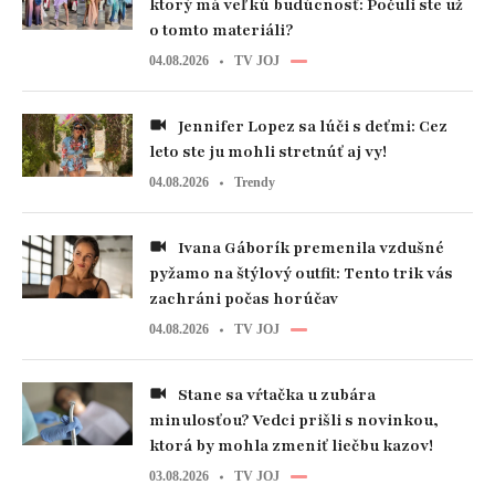
ktorý má veľkú budúcnosť: Počuli ste už
o tomto materiáli?
04.08.2026
TV JOJ
Jennifer Lopez sa lúči s deťmi: Cez
leto ste ju mohli stretnúť aj vy!
04.08.2026
Trendy
Ivana Gáborík premenila vzdušné
pyžamo na štýlový outfit: Tento trik vás
zachráni počas horúčav
04.08.2026
TV JOJ
Stane sa vŕtačka u zubára
minulosťou? Vedci prišli s novinkou,
ktorá by mohla zmeniť liečbu kazov!
03.08.2026
TV JOJ