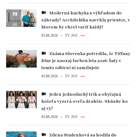
Moderná kuchyňa s výhľadom do
záhrady? Architektka navrhla priestor, v
ktorom by chcel variť každý!
03.08.2026
TV JOJ
Známa Slovenka potvrdila, že Tiffany
Blue je naozaj farbou leta 2026: Šaty v
tomto odtieni si zamilujete
03.08.2026
TV JOJ
Jeden jednoduchý trik a obyčajná
košeľa vyzerá oveľa drahšie. Skúsite ho
aj vy?
03.08.2026
TV JOJ
Zdena Studenková sa hodila do