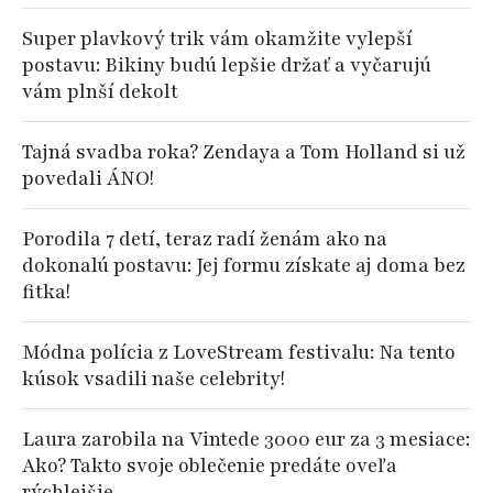
Super plavkový trik vám okamžite vylepší
postavu: Bikiny budú lepšie držať a vyčarujú
vám plnší dekolt
Tajná svadba roka? Zendaya a Tom Holland si už
povedali ÁNO!
Porodila 7 detí, teraz radí ženám ako na
dokonalú postavu: Jej formu získate aj doma bez
fitka!
Módna polícia z LoveStream festivalu: Na tento
kúsok vsadili naše celebrity!
Laura zarobila na Vintede 3000 eur za 3 mesiace:
Ako? Takto svoje oblečenie predáte oveľa
rýchlejšie