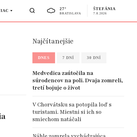
27°
ŠTEFÁNIA
VIAC
BRATISLAVA
7.8.2026
Najčítanejšie
DNES
7 DNÍ
30 DNÍ
Medvedica zaútočila na
súrodencov na poli. Dvaja zomreli,
tretí bojuje o život
V Chorvátsku sa potopila loď s
turistami. Miestni si ich so
ia
smiechom natáčali
Náhle zomrela vychádzajúca