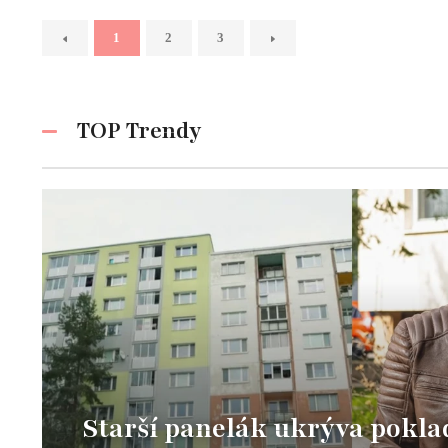
1
2
3
TOP Trendy
Starší panelák ukrýva poklad