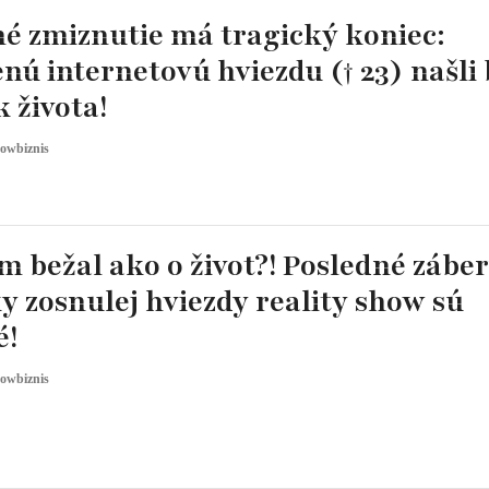
é zmiznutie má tragický koniec:
ú internetovú hviezdu († 23) našli 
 života!
owbiznis
m bežal ako o život?! Posledné zábe
y zosnulej hviezdy reality show sú
é!
owbiznis