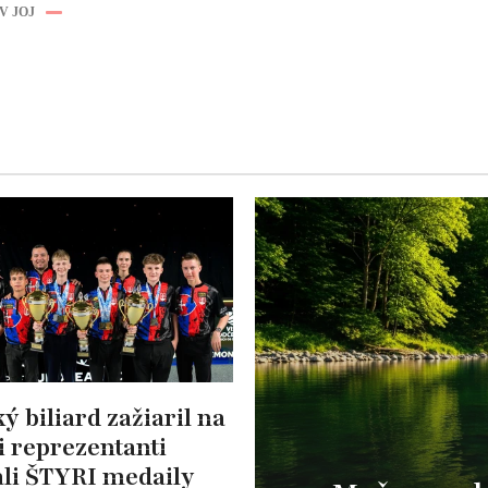
V JOJ
ý biliard zažiaril na
i reprezentanti
ali ŠTYRI medaily