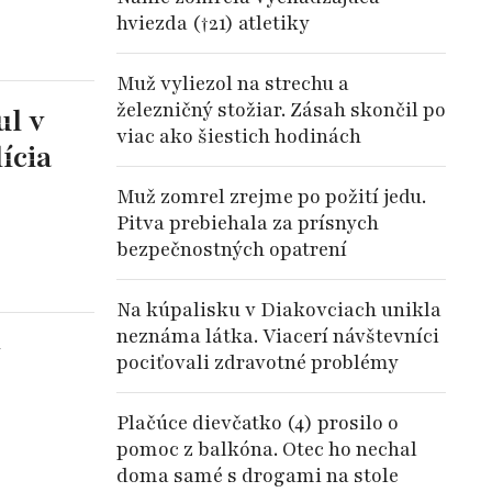
hviezda (†21) atletiky
Muž vyliezol na strechu a
železničný stožiar. Zásah skončil po
ul v
viac ako šiestich hodinách
ícia
Muž zomrel zrejme po požití jedu.
Pitva prebiehala za prísnych
bezpečnostných opatrení
Na kúpalisku v Diakovciach unikla
neznáma látka. Viacerí návštevníci
y
pociťovali zdravotné problémy
Plačúce dievčatko (4) prosilo o
pomoc z balkóna. Otec ho nechal
doma samé s drogami na stole