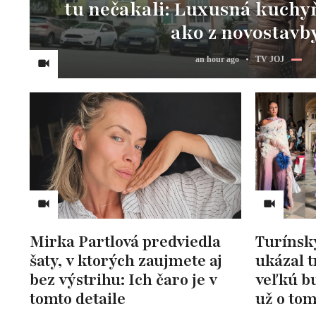
tu nečakali: Luxusná kuchy
ako z novostavb
an hour ago
TV JOJ
Mirka Partlová predviedla
Turínsk
šaty, v ktorých zaujmete aj
ukázal 
bez výstrihu: Ich čaro je v
veľkú bu
tomto detaile
už o tom