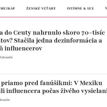
 MEJKAP
ŽENSKÉ VZŤAHY
INTÍMNE & SEX
a do Ceuty nahrnulo skoro 70-tisíc
ov? Stačila jedna dezinformácia a
 influencerov
Zahraničie
 priamo pred fanúšikmi: V Mexiku
ili influencera počas živého vysielan
hraničie