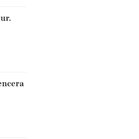
ur.
uencera