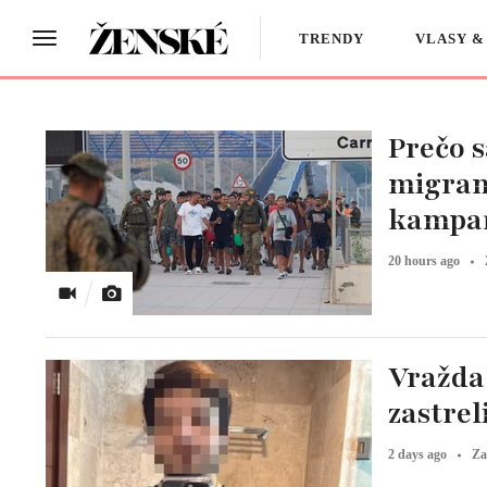
TRENDY
VLASY &
Prečo s
migrant
kampaň
20 hours ago
Vražda
zastrel
2 days ago
Za