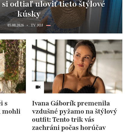
i odtiaľ uloviť tieto štýlové
kúsky
05.08.2026
TV JOJ
i s
Ivana Gáborík premenila
u mohli
vzdušné pyžamo na štýlový
outfit: Tento trik vás
zachráni počas horúčav