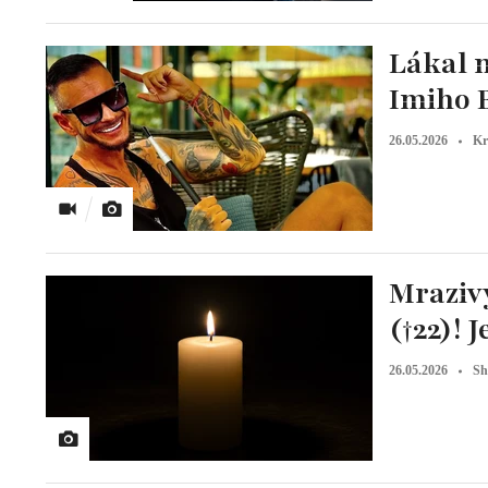
Lákal n
Imiho B
26.05.2026
Kr
Mrazivý
(†22)! 
26.05.2026
Sh