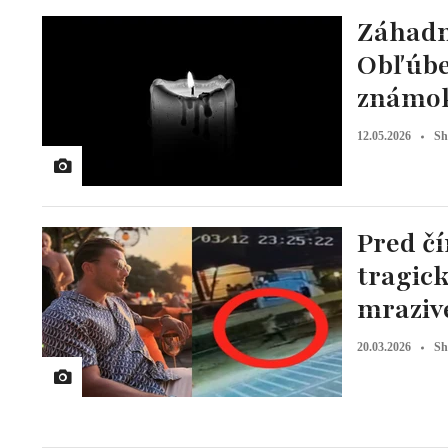
Záhadn
Obľúben
známok
12.05.2026
Sh
Pred čí
tragick
mraziv
20.03.2026
Sh