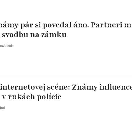
námy pár si povedal áno. Partneri m
 svadbu na zámku
owbiznis
internetovej scéne: Známy influenc
 v rukách polície
imi