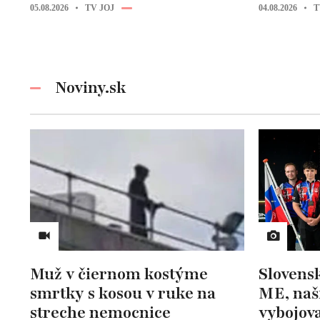
05.08.2026
TV JOJ
04.08.2026
T
Noviny.sk
Muž v čiernom kostýme
Slovensk
smrtky s kosou v ruke na
ME, naš
streche nemocnice
vybojov