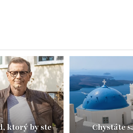
, ktorý by ste
Chystáte s