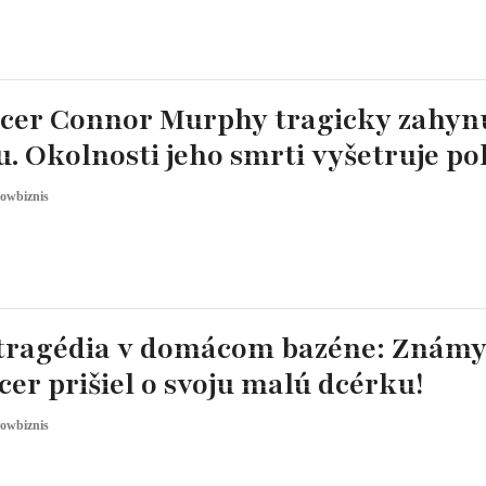
ncer Connor Murphy tragicky zahyn
. Okolnosti jeho smrti vyšetruje pol
owbiznis
 tragédia v domácom bazéne: Znám
cer prišiel o svoju malú dcérku!
owbiznis