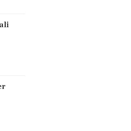
ali
er