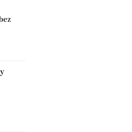
bez
ry