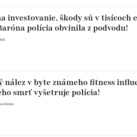
a investovanie, škody sú v tisícoch e
aróna polícia obvinila z podvodu!
imi
 nález v byte známeho fitness infl
Jeho smrť vyšetruje polícia!
owbiznis