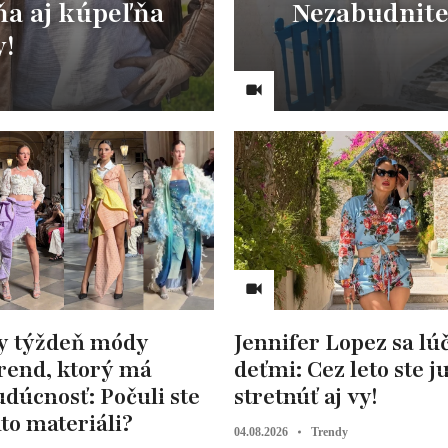
ňa aj kúpeľňa
Nezabudnite s
y!
y týždeň módy
Jennifer Lopez sa lúč
trend, ktorý má
deťmi: Cez leto ste j
dúcnosť: Počuli ste
stretnúť aj vy!
to materiáli?
04.08.2026
Trendy