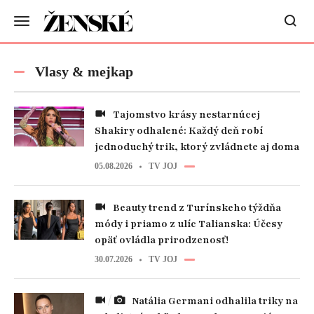
Vlasy & mejkap
Tajomstvo krásy nestarnúcej
Shakiry odhalené: Každý deň robí
jednoduchý trik, ktorý zvládnete aj doma
05.08.2026
TV JOJ
Beauty trend z Turínskeho týždňa
módy i priamo z ulíc Talianska: Účesy
opäť ovládla prirodzenosť!
30.07.2026
TV JOJ
Natália Germani odhalila triky na