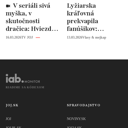
V seriáli sivá
Lyžiarska
myška, v
kráľovná
skutočnosti
prekvapila
dračica: Hviezdu z
fanúšikov:
Miše v Košiciach
Mikaela Shiffrin
16.03.2026
TV JOJ
13.03.2026
Vlasy & mejkap
mimo kamier
ukázala svoje
nespoznáte!
tajomstvo!
RIADIME SA KÓDEXOM
JOJ.SK
SPRAVODAJSTVO
JOJ
NOVINY.SK
JOJ PLAY
JOJ24.SK