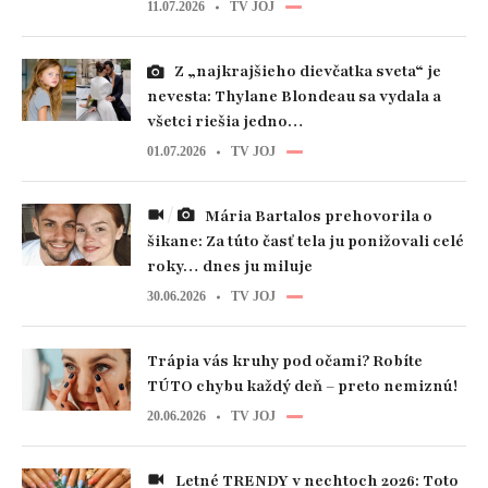
11.07.2026
TV JOJ
Z „najkrajšieho dievčatka sveta“ je
nevesta: Thylane Blondeau sa vydala a
všetci riešia jedno…
01.07.2026
TV JOJ
Mária Bartalos prehovorila o
šikane: Za túto časť tela ju ponižovali celé
roky… dnes ju miluje
30.06.2026
TV JOJ
Trápia vás kruhy pod očami? Robíte
TÚTO chybu každý deň – preto nemiznú!
20.06.2026
TV JOJ
Letné TRENDY v nechtoch 2026: Toto