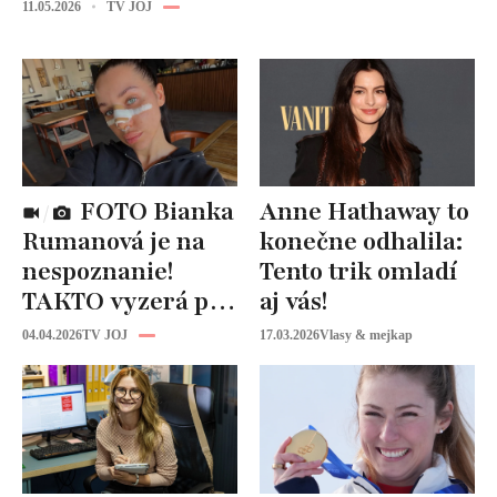
11.05.2026
TV JOJ
FOTO Bianka
Anne Hathaway to
Rumanová je na
konečne odhalila:
nespoznanie!
Tento trik omladí
TAKTO vyzerá po
aj vás!
operácii nosa
04.04.2026
TV JOJ
17.03.2026
Vlasy & mejkap