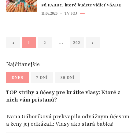
sú FARBY, ktoré budete vidieť VŠADE!
11.06.2026
TV JOJ
…
1
2
202
Najčítanejšie
DNES
7 DNÍ
30 DNÍ
TOP strihy a účesy pre krátke vlasy: Ktoré z
nich vám pristanú?
Ivana Gáboriková prekvapila odvážnym účesom
a ženy jej odkázali: Vlasy ako stará babka!