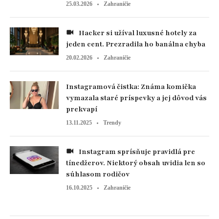
25.03.2026
Zahraničie
Hacker si užíval luxusné hotely za
jeden cent. Prezradila ho banálna chyba
20.02.2026
Zahraničie
Instagramová čistka: Známa komička
vymazala staré príspevky a jej dôvod vás
prekvapí
13.11.2025
Trendy
Instagram sprísňuje pravidlá pre
tínedžerov. Niektorý obsah uvidia len so
súhlasom rodičov
16.10.2025
Zahraničie