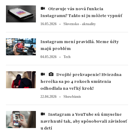
Otravuje vás nová funkcia
Instagramu? Takto si ju môžete vypnúť
16.05.2026
Slovensko - aktuality
Instagram mení pravidlá. Meme účty
majú problém
04.05.2026
Tech
Dvojité prekvapenie! Hviezdna
herečka sa po 4 rokoch smútenia
odhodlala na veľký krok!
22.04.2026
Showbiznis
Instagram a YouTube sú úmyselne
navrhnuté tak, aby spôsobovali závislosť
u detí