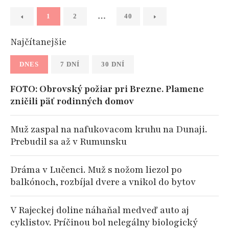
…
1
2
40
Najčítanejšie
DNES
7 DNÍ
30 DNÍ
FOTO: Obrovský požiar pri Brezne. Plamene
zničili päť rodinných domov
Muž zaspal na nafukovacom kruhu na Dunaji.
Prebudil sa až v Rumunsku
Dráma v Lučenci. Muž s nožom liezol po
balkónoch, rozbíjal dvere a vnikol do bytov
V Rajeckej doline náhaňal medveď auto aj
cyklistov. Príčinou bol nelegálny biologický