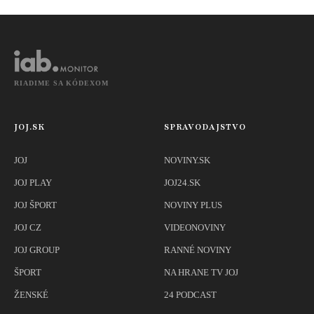
bojkotuje
RIADIME SA KÓDEXOM
JOJ.SK
SPRAVODAJSTVO
JOJ
NOVINY.SK
JOJ PLAY
JOJ24.SK
JOJ ŠPORT
NOVINY PLUS
JOJ CZ
VIDEONOVINY
JOJ GROUP
RANNÉ NOVINY
ŠPORT
NA HRANE TV JOJ
ŽENSKÉ
24 PODCAST