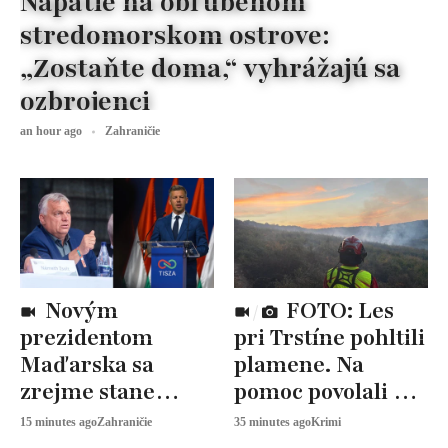
Napätie na obľúbenom
stredomorskom ostrove:
„Zostaňte doma,“ vyhrážajú sa
ozbrojenci
an hour ago
Zahraničie
Novým
FOTO: Les
prezidentom
pri Trstíne pohltili
Maďarska sa
plamene. Na
zrejme stane
pomoc povolali aj
András Baka.
vrtuľník
15 minutes ago
Zahraničie
35 minutes ago
Krimi
Fidesz voľbu