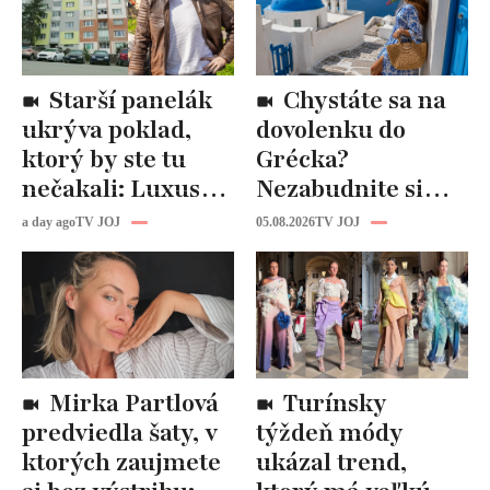
Starší panelák
Chystáte sa na
ukrýva poklad,
dovolenku do
ktorý by ste tu
Grécka?
nečakali: Luxusná
Nezabudnite si
kuchyňa aj
odtiaľ uloviť tieto
a day ago
TV JOJ
05.08.2026
TV JOJ
kúpeľňa ako z
štýlové kúsky
novostavby!
Mirka Partlová
Turínsky
predviedla šaty, v
týždeň módy
ktorých zaujmete
ukázal trend,