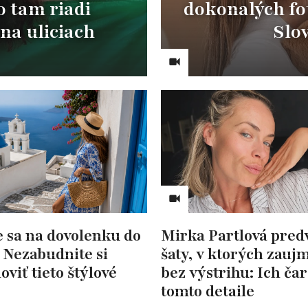
 tam riadi
dokonalých fot
na uliciach
Slov
e sa na dovolenku do
Mirka Partlová pred
 Nezabudnite si
šaty, v ktorých zaujm
oviť tieto štýlové
bez výstrihu: Ich čar
tomto detaile