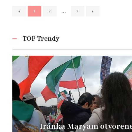
…
1
2
7
TOP Trendy
Iránka Maryam otvorene 