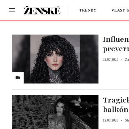
TRENDY
VLASY 
Influen
prever
22.07.2026
Za
Tragic
balkóna
12.07.2026
Sh