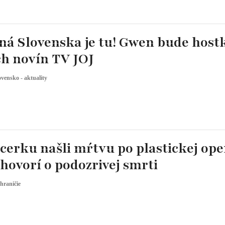
ná Slovenska je tu! Gwen bude host
h novín TV JOJ
ovensko - aktuality
cerku našli mŕtvu po plastickej oper
 hovorí o podozrivej smrti
hraničie