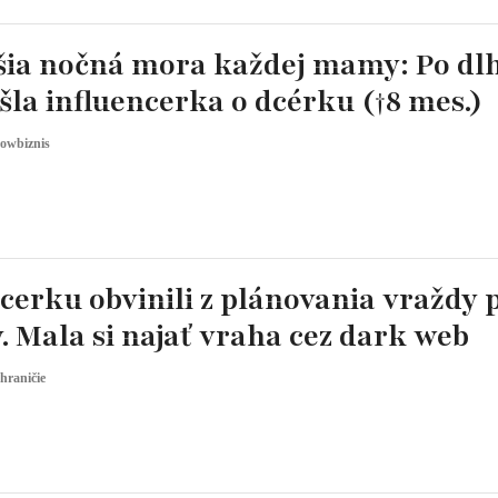
šia nočná mora každej mamy: Po d
išla influencerka o dcérku (†8 mes.)
owbiznis
cerku obvinili z plánovania vraždy 
. Mala si najať vraha cez dark web
hraničie