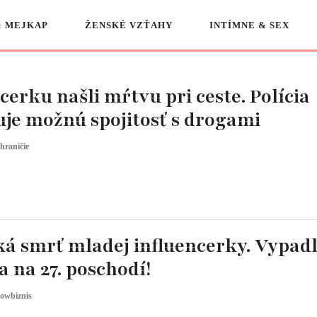
& MEJKAP
ŽENSKÉ VZŤAHY
INTÍMNE & SEX
cerku našli mŕtvu pri ceste. Polícia
uje možnú spojitosť s drogami
hraničie
ká smrť mladej influencerky. Vypadl
 na 27. poschodí!
owbiznis