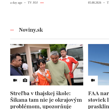
a day ago
TV JOJ
05.08.2026
T
Noviny.sk
Streľba v thajskej škole:
FAA nar
Šikana tam nie je okrajovým
stoviek 
problémom, upozorňuje
prasklin