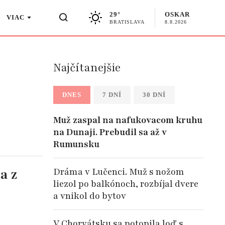
29°
OSKAR
VIAC
BRATISLAVA
8.8.2026
Najčítanejšie
DNES
7 DNÍ
30 DNÍ
Muž zaspal na nafukovacom kruhu
na Dunaji. Prebudil sa až v
Rumunsku
a z
Dráma v Lučenci. Muž s nožom
liezol po balkónoch, rozbíjal dvere
a vnikol do bytov
V Chorvátsku sa potopila loď s