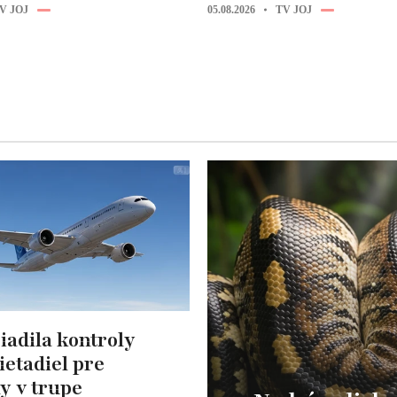
V JOJ
05.08.2026
TV JOJ
iadila kontroly
lietadiel pre
y v trupe