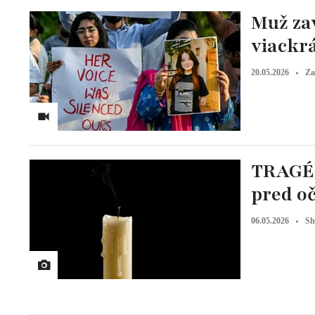
Muž za
viackrá
20.05.2026
Za
TRAGÉD
pred oč
06.05.2026
Sh