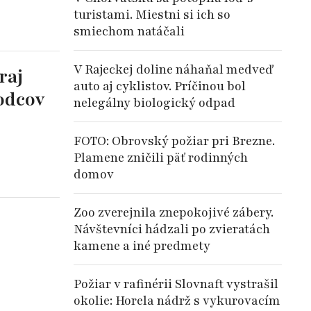
turistami. Miestni si ich so
smiechom natáčali
V Rajeckej doline náhaňal medveď
raj
auto aj cyklistov. Príčinou bol
odcov
nelegálny biologický odpad
FOTO: Obrovský požiar pri Brezne.
Plamene zničili päť rodinných
domov
Zoo zverejnila znepokojivé zábery.
Návštevníci hádzali po zvieratách
kamene a iné predmety
Požiar v rafinérii Slovnaft vystrašil
okolie: Horela nádrž s vykurovacím