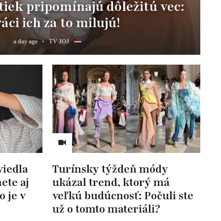
iek pripomínajú dôležitú vec:
áci ich za to milujú!
a day ago
TV JOJ
viedla
Turínsky týždeň módy
ete aj
ukázal trend, ktorý má
o je v
veľkú budúcnosť: Počuli ste
už o tomto materiáli?