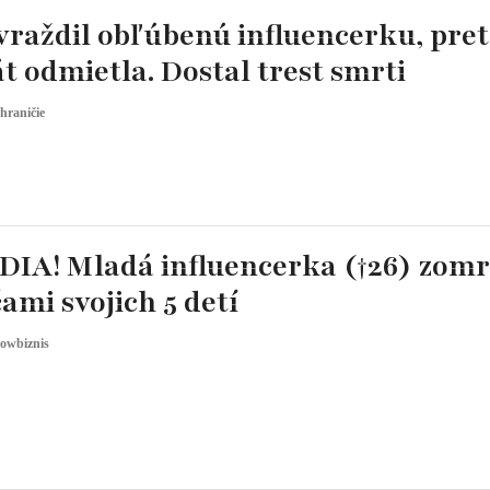
vraždil obľúbenú influencerku, pre
t odmietla. Dostal trest smrti
hraničie
IA! Mladá influencerka (†26) zomr
ami svojich 5 detí
owbiznis