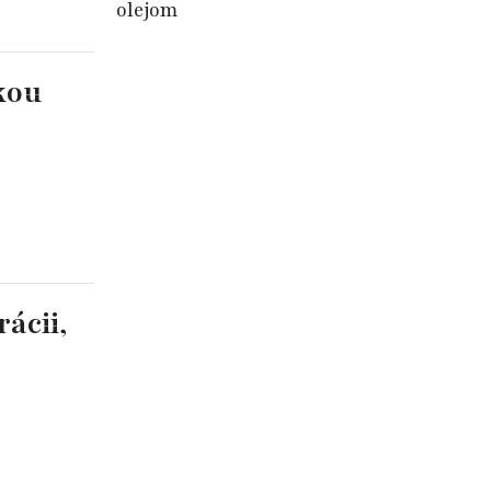
olejom
kou
ácii,