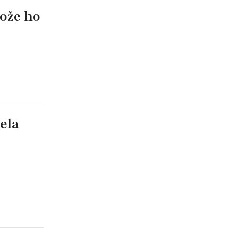
tože ho
ela