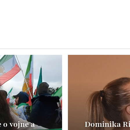
o vojne a
Dominika Ric