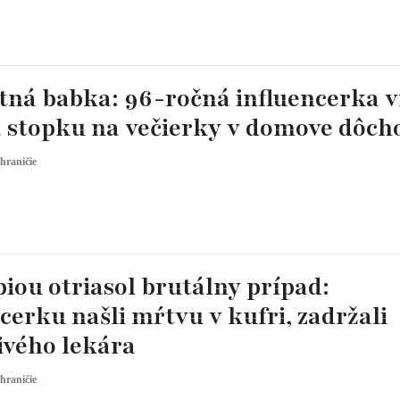
tná babka: 96-ročná influencerka v
a stopku na večierky v domove dôch
hraničie
iou otriasol brutálny prípad:
cerku našli mŕtvu v kufri, zadržali
ivého lekára
hraničie