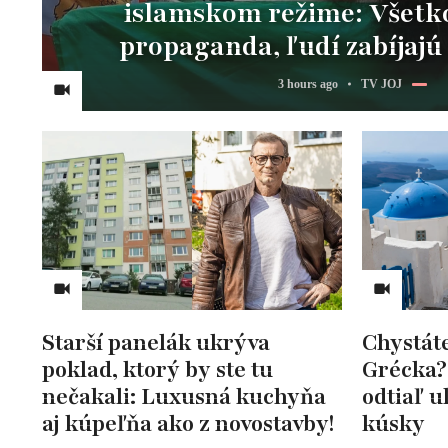
islamskom režime: Všetko
propaganda, ľudí zabíjajú 
3 hours ago
TV JOJ
Starší panelák ukrýva
Chystát
poklad, ktorý by ste tu
Grécka?
nečakali: Luxusná kuchyňa
odtiaľ ul
aj kúpeľňa ako z novostavby!
kúsky