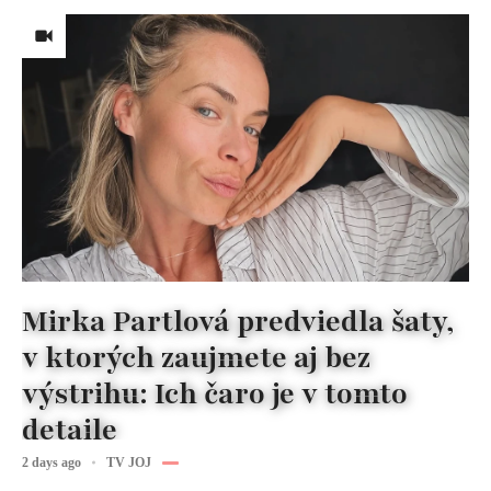
Mirka Partlová predviedla šaty,
v ktorých zaujmete aj bez
výstrihu: Ich čaro je v tomto
detaile
2 days ago
TV JOJ