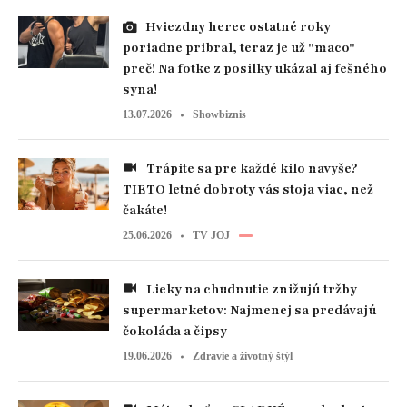
Hviezdny herec ostatné roky
poriadne pribral, teraz je už "maco"
preč! Na fotke z posilky ukázal aj fešného
syna!
13.07.2026
Showbiznis
Trápite sa pre každé kilo navyše?
TIETO letné dobroty vás stoja viac, než
čakáte!
25.06.2026
TV JOJ
Lieky na chudnutie znižujú tržby
supermarketov: Najmenej sa predávajú
čokoláda a čipsy
19.06.2026
Zdravie a životný štýl