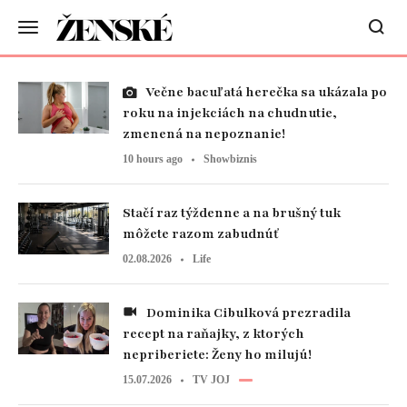
Večne bacuľatá herečka sa ukázala po
roku na injekciách na chudnutie,
zmenená na nepoznanie!
10 hours ago
Showbiznis
Stačí raz týždenne a na brušný tuk
môžete razom zabudnúť
02.08.2026
Life
Dominika Cibulková prezradila
recept na raňajky, z ktorých
nepriberiete: Ženy ho milujú!
15.07.2026
TV JOJ