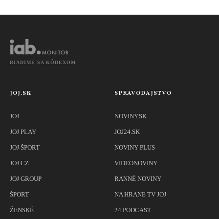
snímať
športovkyne
RIADIME SA KÓDEXOM
JOJ.SK
SPRAVODAJSTVO
JOJ
NOVINY.SK
JOJ PLAY
JOJ24.SK
JOJ ŠPORT
NOVINY PLUS
JOJ CZ
VIDEONOVINY
JOJ GROUP
RANNÉ NOVINY
ŠPORT
NA HRANE TV JOJ
ŽENSKÉ
24 PODCAST