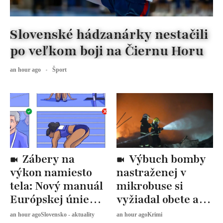
Slovenské hádzanárky nestačili
po veľkom boji na Čiernu Horu
an hour ago
Šport
Zábery na
Výbuch bomby
výkon namiesto
nastraženej v
tela: Nový manuál
mikrobuse si
Európskej únie
vyžiadal obete a
určuje, ako
zranených
an hour ago
Slovensko - aktuality
an hour ago
Krimi