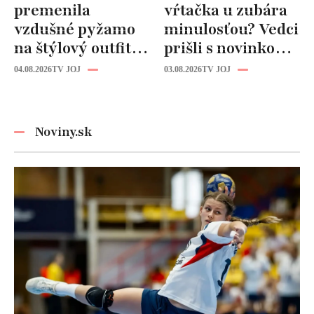
premenila
vŕtačka u zubára
vzdušné pyžamo
minulosťou? Vedci
na štýlový outfit:
prišli s novinkou,
Tento trik vás
ktorá by mohla
04.08.2026
TV JOJ
03.08.2026
TV JOJ
zachráni počas
zmeniť liečbu
horúčav
kazov!
Noviny.sk