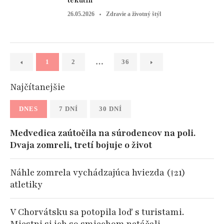
tekutín
26.05.2026
Zdravie a životný štýl
…
1
2
36
Najčítanejšie
DNES
7 DNÍ
30 DNÍ
Medvedica zaútočila na súrodencov na poli.
Dvaja zomreli, tretí bojuje o život
Náhle zomrela vychádzajúca hviezda (†21)
atletiky
V Chorvátsku sa potopila loď s turistami.