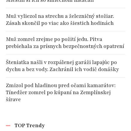
Miestni si ich so smiechom natáčali
Muž vyliezol na strechu a železničný stožiar.
Zásah skončil po viac ako šiestich hodinách
Muž zomrel zrejme po požití jedu. Pitva
prebiehala za prísnych bezpečnostných opatrení
Šteniatka našli v rozpálenej garáži lapajúc po
dychu a bez vody. Zachránil ich vodič donášky
Zmizol pod hladinou pred očami kamarátov:
Tínedžer zomrel po kúpaní na Zemplínskej
šírave
TOP Trendy