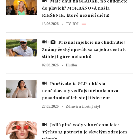
Máte chuť na SLADKÉ, no chudnete
do plaviek? MOKRÁŇOVÁ našla
RIEŠENIE, ktoré nezničí diétu!
13.06.2026
TV JOJ
Priznal injekcie na chudnutie!
Známy český spevák sa za jeho cestu k
štíhlej figúre nehanbí!
02.06.2026
Hudba
Používatelia GLP-1 hlásia
neočakávaný vedľajší účinok: nová
posadnutosť ich stojí tisíce eur
27.05.2026
Zdravie a životný štýl
Jedlá plné vody v horúcom lete:
Týchto 15 potravín je skvelým zdrojom