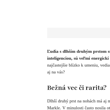
Ľudia s dlhším druhým prstom sú
inteligenciou, sú veľmi energickí 
najčastejšie blízko k umeniu, vedi
aj na vás?
Bežná vec či rarita?
Dlhší druhý prst na nohách má aj 
Markle. V minulosti často nosila o