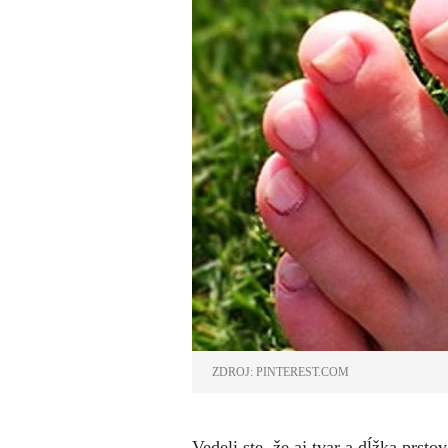
ZDROJ: PINTEREST.COM
Vedeli ste, že aj tvar a dĺžka prst