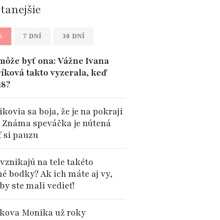
ítanejšie
S
7 DNÍ
30 DNÍ
môže byť ona: Vážne Ivana
íková takto vyzerala, keď
18?
kovia sa boja, že je na pokraji
: Známa speváčka je nútená
ť si pauzu
vznikajú na tele takéto
né bodky? Ak ich máte aj vy,
by ste mali vedieť!
kova Monika už roky