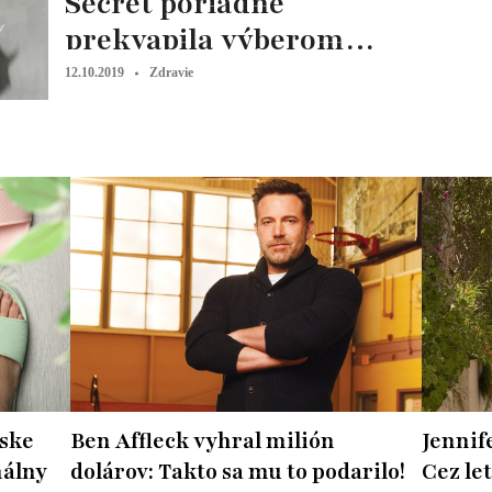
Secret poriadne
prekvapila výberom
modelky
12.10.2019
Zdravie
ske
Ben Affleck vyhral milión
Jennife
nálny
dolárov: Takto sa mu to podarilo!
Cez let