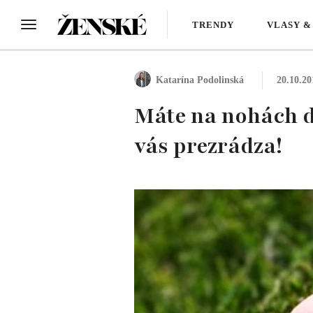
TRENDY
VLASY &
Katarína Podolinská
20.10.20
Máte na nohách dr
vás prezrádza!