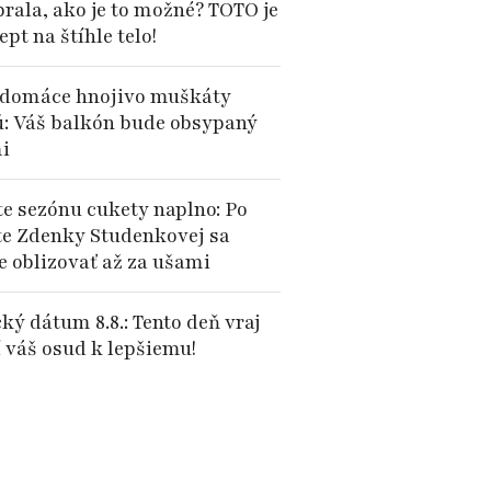
brala, ako je to možné? TOTO je
cept na štíhle telo!
domáce hnojivo muškáty
ú: Váš balkón bude obsypaný
i
te sezónu cukety naplno: Po
te Zdenky Studenkovej sa
e oblizovať až za ušami
ký dátum 8.8.: Tento deň vraj
 váš osud k lepšiemu!