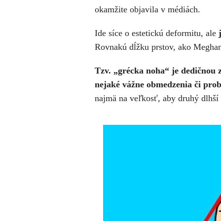
okamžite objavila v médiách.
Ide síce o estetickú deformitu, ale
Rovnakú dĺžku prstov, ako Meghan
Tzv. „grécka noha“ je dedičnou 
nejaké vážne obmedzenia či pro
najmä na veľkosť, aby druhý dlhší 