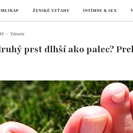
 MEJKAP
ŽENSKÉ VZŤAHY
INTÍMNE & SEX
19
Zdravie
uhý prst dlhší ako palec? Prek