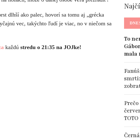
Najč
st dlhší ako palec, hovorí sa tomu aj „grécka
čajnú vec, takýchto ľudí je viac, no v niečom sa
DNE
To ne
Gábor
za
každú
stredu o 21:35 na JOJke!
mala 
Fanúši
smrti
zobra
Prečo 
červe
TOTO 
Černá