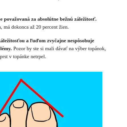
je považovaná za absolútne bežnú záležitosť.
, má dokonca až 20 percent žien.
záležitosťou a ľuďom zvyčajne nespôsobuje
blémy.
Pozor by ste si mali dávať na výber topánok,
prst v topánke netrpel.