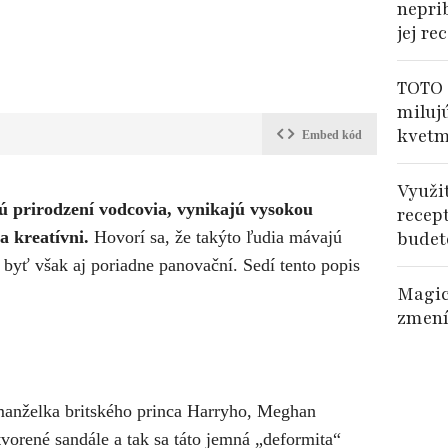
nepri
jej re
TOTO 
miluj
kvetm
Embed kód
Využi
 prirodzení vodcovia, vynikajú vysokou
recep
budet
a kreatívni.
Hovorí sa, že takýto ľudia mávajú
a byť však aj poriadne panovační. Sedí tento popis
Magic
zmení
manželka britského princa Harryho, Meghan
tvorené sandále a tak sa táto jemná „deformita“