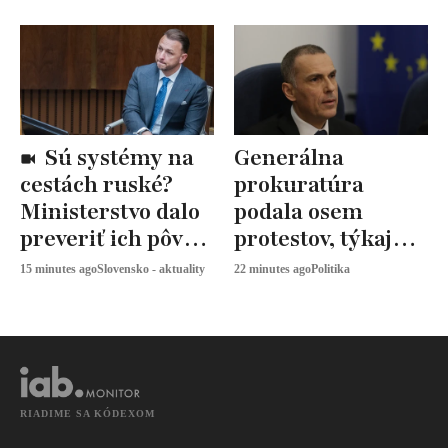
Sú systémy na
Generálna
cestách ruské?
prokuratúra
Ministerstvo dalo
podala osem
preveriť ich pôvod
protestov, týkajú
aj bezpečnosť
sa volebných
15 minutes ago
Slovensko - aktuality
22 minutes ago
Politika
obvodov
RIADIME SA KÓDEXOM