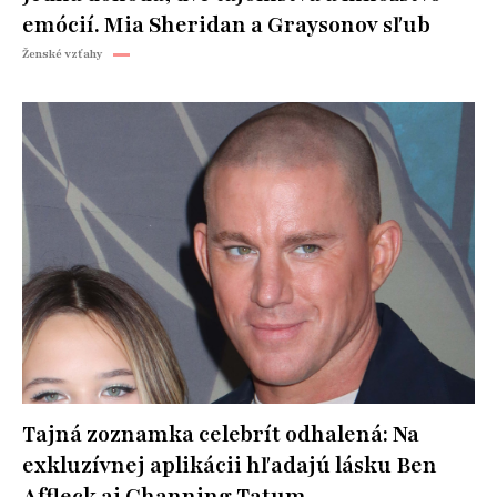
emócií. Mia Sheridan a Graysonov sľub
Ženské vzťahy
Tajná zoznamka celebrít odhalená: Na
exkluzívnej aplikácii hľadajú lásku Ben
Affleck aj Channing Tatum