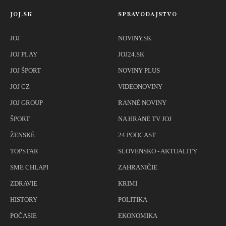
JOJ.SK
SPRAVODAJSTVO
JOJ
NOVINY.SK
JOJ PLAY
JOJ24.SK
JOJ ŠPORT
NOVINY PLUS
JOJ CZ
VIDEONOVINY
JOJ GROUP
RANNÉ NOVINY
ŠPORT
NA HRANE TV JOJ
ŽENSKÉ
24 PODCAST
TOPSTAR
SLOVENSKO - AKTUALITY
SME CHLAPI
ZAHRANIČIE
ZDRAVIE
KRIMI
HISTORY
POLITIKA
POČASIE
EKONOMIKA