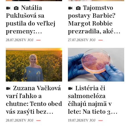
Natália
Tajomstvo
Puklušová sa
postavy Barbie?
pustila do veľkej
Margot Robbie
premeny:
prezradila, aké
Odborníci však
cviky jej pomohli
28.07.2026
TV JOJ
27.07.2026
TV JOJ
varujú, pozor na
spevniť celé telo
prísne diéty!
Zuzana Vačková
Listéria či
varí ľahko a
salmonelóza
chutne: Tento obed
číhajú najmä v
vás zasýti bez
lete: Na tieto 3
zbytočných kalórií
pravidlá pri jedle
20.07.2026
TV JOJ
19.07.2026
TV JOJ
nikdy