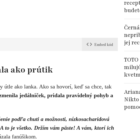
recep
budet
Černá
nepri
jej re
Embed kód
TOTO 
miluj
hla ako prútik
kvetm
y útle ako lanka. Ako sa hovorí, keď sa chce, tak
Arian
menila jedálniček, pridala pravidelný pohyb a
Nikto
pomo
enie podľa chuti a možnosti, nízkosacharidová
 A to je všetko. Držím vám päste! A vám, ktorí ich
zala fanúšikom.