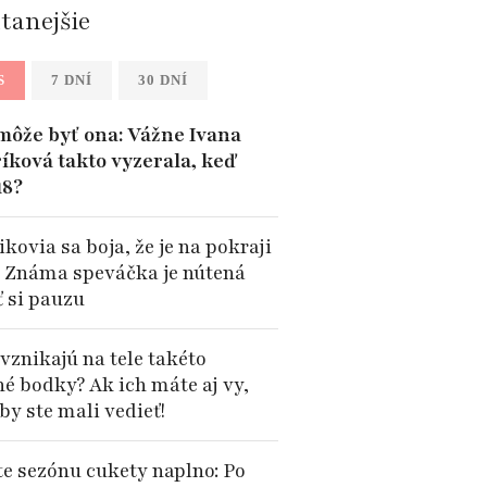
ítanejšie
S
7 DNÍ
30 DNÍ
môže byť ona: Vážne Ivana
íková takto vyzerala, keď
18?
kovia sa boja, že je na pokraji
: Známa speváčka je nútená
ť si pauzu
vznikajú na tele takéto
né bodky? Ak ich máte aj vy,
by ste mali vedieť!
te sezónu cukety naplno: Po