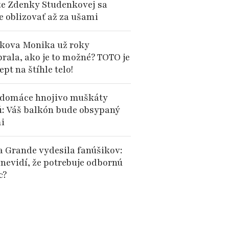
te Zdenky Studenkovej sa
e oblizovať až za ušami
kova Monika už roky
brala, ako je to možné? TOTO je
cept na štíhle telo!
domáce hnojivo muškáty
ú: Váš balkón bude obsypaný
i
a Grande vydesila fanúšikov:
 nevidí, že potrebuje odbornú
c?