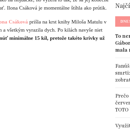
Najč
žať. Ilona Csáková je momentálne štíhla ako prútik.
ona Csáková
prišla na krst knihy Miloša Matulu v
DNE
 a všetkým vyrazila dych. Po kilách navyše niet
To ne
úť minimálne 15 kíl, pretože takéto krivky už
Gábor
mala 
Fanúši
smrti
zobra
Prečo 
červe
TOTO 
Využi