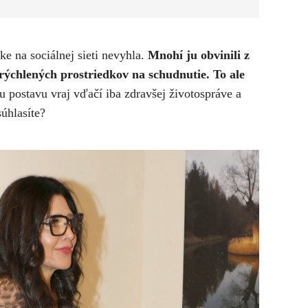
ike na sociálnej sieti nevyhla.
Mnohí ju obvinili z
rýchlených prostriedkov na schudnutie. To ale
iu postavu vraj vďačí iba zdravšej životospráve a
súhlasíte?