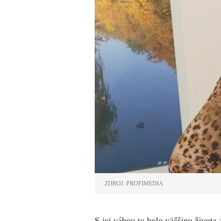
ZDROJ: PROFIMEDIA
S jej váhou to bolo väčšinu života 