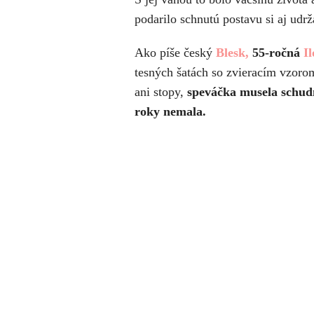
podarilo schnutú postavu si aj udr
Ako píše český
Blesk,
55-ročná
Il
tesných šatách so zvieracím vzorom
ani stopy,
speváčka musela schudn
roky nemala.