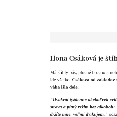
Ilona Csáková je ští
Má štíhly pás, ploché brucho a noh
ide všetko.
Csáková od základov z
váha išla dole.
"Dvakrát týždenne akékoľvek cvič
strava a pitný režim bez alkoholu.
držíte mne, veľmi ďakujem,"
odká