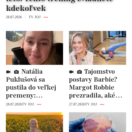
kdekoľvek
28.07.2026
TV JOJ
Natália
Tajomstvo
Puklušová sa
postavy Barbie?
pustila do veľkej
Margot Robbie
premeny:
prezradila, aké
Odborníci však
cviky jej pomohli
28.07.2026
TV JOJ
27.07.2026
TV JOJ
varujú, pozor na
spevniť celé telo
prísne diéty!