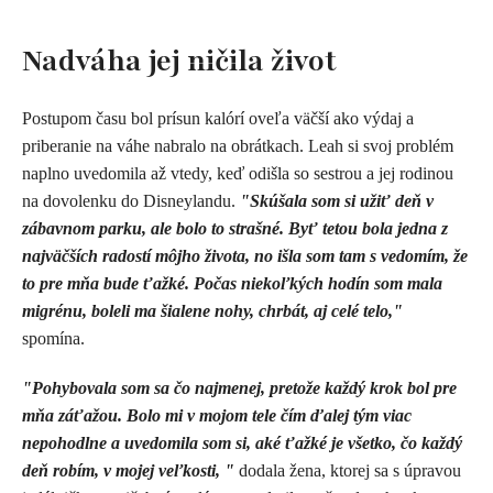
Nadváha jej ničila život
Postupom času bol prísun kalórí oveľa väčší ako výdaj a
priberanie na váhe nabralo na obrátkach. Leah si svoj problém
naplno uvedomila až vtedy, keď odišla so sestrou a jej rodinou
na dovolenku do Disneylandu.
"Skúšala som si užiť deň v
zábavnom parku, ale bolo to strašné. Byť tetou bola jedna z
najväčších radostí môjho života, no išla som tam s vedomím, že
to pre mňa bude ťažké. Počas niekoľkých hodín som mala
migrénu, boleli ma šialene nohy, chrbát, aj celé telo,"
spomína.
"Pohybovala som sa čo najmenej, pretože každý krok bol pre
mňa záťažou. Bolo mi v mojom tele čím ďalej tým viac
nepohodlne a uvedomila som si, aké ťažké je všetko, čo každý
deň robím, v mojej veľkosti, "
dodala žena, ktorej sa s úpravou