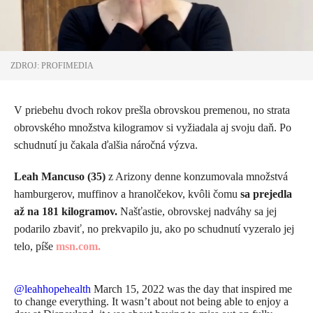
ZDROJ: PROFIMEDIA
V priebehu dvoch rokov prešla obrovskou premenou, no strata
obrovského množstva kilogramov si vyžiadala aj svoju daň. Po
schudnutí ju čakala ďalšia náročná výzva.
Leah
Mancuso (35)
z Arizony denne konzumovala množstvá
hamburgerov, muffinov a hranolčekov, kvôli čomu
sa prejedla
až na 181 kilogramov.
Našťastie, obrovskej nadváhy sa jej
podarilo zbaviť, no prekvapilo ju, ako po schudnutí vyzeralo jej
telo, píše
msn.com.
@leahhopehealth
March 15, 2022 was the day that inspired me
to change everything. It wasn’t about not being able to enjoy a