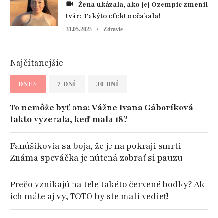
Žena ukázala, ako jej Ozempic zmenil
tvár: Takýto efekt nečakala!
31.05.2025
Zdravie
Najčítanejšie
DNES
7 DNÍ
30 DNÍ
To nemôže byť ona: Vážne Ivana Gáboríková
takto vyzerala, keď mala 18?
Fanúšikovia sa boja, že je na pokraji smrti:
Známa speváčka je nútená zobrať si pauzu
Prečo vznikajú na tele takéto červené bodky? Ak
ich máte aj vy, TOTO by ste mali vedieť!