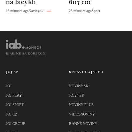
na bicykli
607 cm
13 minutes ago
Noviny.sk
28 minutes ago
Šport
RIADIME SA KÓDEXOM
JOJ.SK
SPRAVODAJSTVO
JOJ
NOVINY.SK
JOJ PLAY
JOJ24.SK
JOJ ŠPORT
NOVINY PLUS
JOJ CZ
VIDEONOVINY
JOJ GROUP
RANNÉ NOVINY