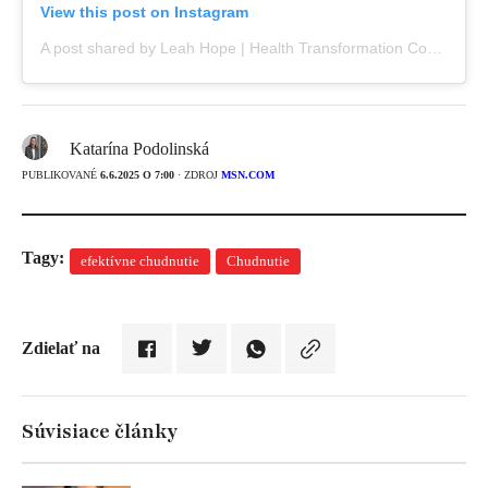
View this post on Instagram
A post shared by Leah Hope | Health Transformation Coach (@leahhopehealth)
Katarína Podolinská
PUBLIKOVANÉ
6.6.2025 O 7:00
· ZDROJ
MSN.COM
Tagy:
efektívne chudnutie
Chudnutie
Zdielať na
Súvisiace články