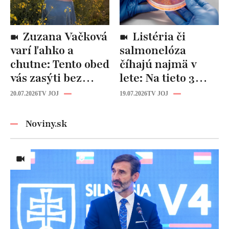
Zuzana Vačková
Listéria či
varí ľahko a
salmonelóza
chutne: Tento obed
číhajú najmä v
vás zasýti bez
lete: Na tieto 3
zbytočných kalórií
pravidlá pri jedle
20.07.2026
TV JOJ
19.07.2026
TV JOJ
nikdy
nezabúdajte!
Noviny.sk