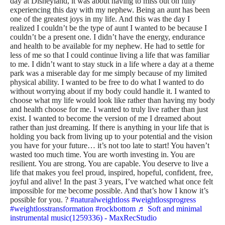
day at Disneyland, it was about having to miss out on fully
experiencing this day with my nephew. Being an aunt has been
one of the greatest joys in my life. And this was the day I
realized I couldn’t be the type of aunt I wanted to be because I
couldn’t be a present one. I didn’t have the energy, endurance
and health to be available for my nephew. He had to settle for
less of me so that I could continue living a life that was familiar
to me. I didn’t want to stay stuck in a life where a day at a theme
park was a miserable day for me simply because of my limited
physical ability. I wanted to be free to do what I wanted to do
without worrying about if my body could handle it. I wanted to
choose what my life would look like rather than having my body
and health choose for me. I wanted to truly live rather than just
exist. I wanted to become the version of me I dreamed about
rather than just dreaming. If there is anything in your life that is
holding you back from living up to your potential and the vision
you have for your future… it’s not too late to start! You haven’t
wasted too much time. You are worth investing in. You are
resilient. You are strong. You are capable. You deserve to live a
life that makes you feel proud, inspired, hopeful, confident, free,
joyful and alive! In the past 3 years, I’ve watched what once felt
impossible for me become possible. And that’s how I know it’s
possible for you. ?
#naturalweightloss
#weightlossprogress
#weightlosstransformation
#rockbottom
♬ Soft and minimal
instrumental music(1259336) - MaxRecStudio