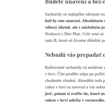
Budete unavení a bez 
Sacharidy sú najlepším zdrojom en
boli by sme unavení. Absolútnym 
váhový úbytok, ale s následným j
Nosková z Diet Plan. Celé zrná sú
radu B, ktoré sú životne dôležité p
Nebudú vás prepadať 
Rafinované sacharidy sú neslávne 
v krvi. Čím prudšie stúpa po požit
chudnutie vhodná. Akonáhle teda pr
cukru v krvi sa zarovná a vás nebu
jesť, potom si zvoľte tie, ktoré 
cukru v krvi udržia v rovnováhe