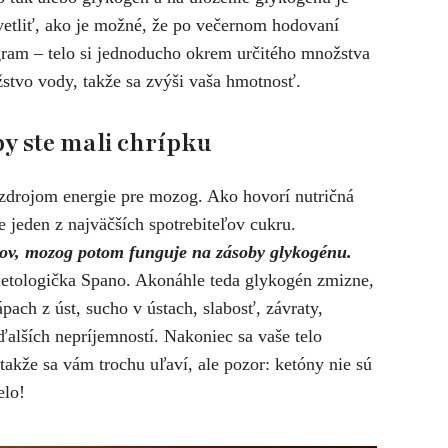
etliť, ako je možné, že po večernom hodovaní
gram – telo si jednoducho okrem určitého množstva
stvo vody, takže sa zvýši vaša hmotnosť.
eby ste mali chrípku
zdrojom energie pre mozog. Ako hovorí nutričná
 jeden z najväčších spotrebiteľov cukru.
dov, mozog potom funguje na zásoby glykogénu.
ietologička Spano. Akonáhle teda glykogén zmizne,
ápach z úst, sucho v ústach, slabosť, závraty,
alších nepríjemností. Nakoniec sa vaše telo
 takže sa vám trochu uľaví, ale pozor: ketóny nie sú
elo!