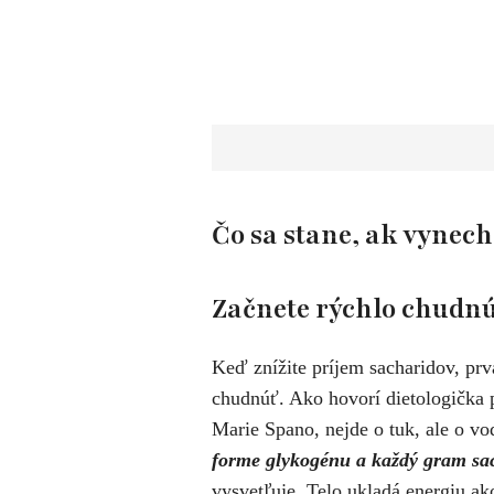
Čo sa stane, ak vynech
Začnete rýchlo chudn
Keď znížite príjem sacharidov, prvá
chudnúť. Ako hovorí dietologička 
Marie Spano, nejde o tuk, ale o v
forme glykogénu a každý gram sac
vysvetľuje. Telo ukladá energiu ak