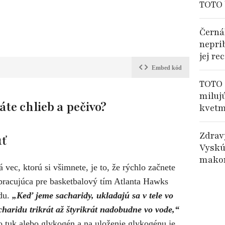
TOTO 
Černá
nepri
jej re
Embed kód
TOTO 
miluj
áte chlieb a pečivo?
kvetm
Zdrav
úť
Vyskú
makom
 vec, ktorú si všimnete, je to, že rýchlo začnete
pracujúca pre basketbalový tím Atlanta Hawks
odu.
„Keď jeme sacharidy, ukladajú sa v tele vo
haridu trikrát až štyrikrát nadobudne vo vode,“
o tuk alebo glykogén a na uloženie glykogénu je