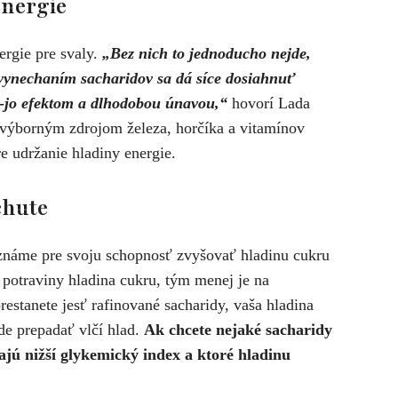
energie
ergie pre svaly.
„Bez nich to jednoducho nejde,
vynechaním sacharidov sa dá síce dosiahnuť
o-jo efektom a dlhodobou únavou,“
hovorí Lada
 výborným zdrojom železa, horčíka a vitamínov
re udržanie hladiny energie.
chute
známe pre svoju schopnosť zvyšovať hladinu cukru
í potraviny hladina cukru, tým menej je na
estanete jesť rafinované sacharidy, vaša hladina
de prepadať vlčí hlad.
Ak chcete nejaké sacharidy
majú nižší glykemický index a ktoré hladinu
.