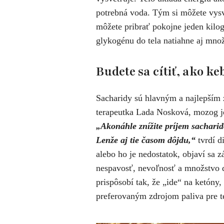
potrebná voda. Tým si môžete vysv
môžete pribrať pokojne jeden kilo
glykogénu do tela natiahne aj množ
Budete sa cítiť, ako k
Sacharidy sú hlavným a najlepším 
terapeutka Lada Nosková, mozog je
„Akonáhle znížite príjem sachari
Lenže aj tie časom dôjdu,“
tvrdí d
alebo ho je nedostatok, objaví sa z
nespavosť, nevoľnosť a množstvo ď
prispôsobí tak, že „ide“ na ketóny,
preferovaným zdrojom paliva pre t