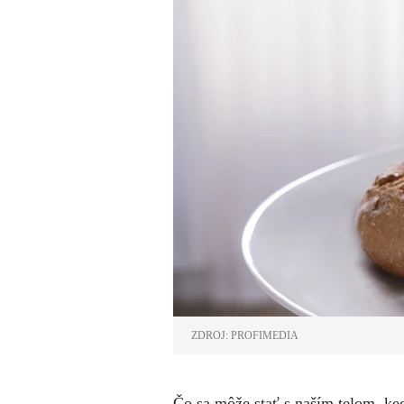
ZDROJ: PROFIMEDIA
Čo sa môže stať s naším telom, k