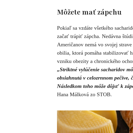
Môžete mať zápchu
Pokiaľ sa vzdáte všetkého sacharid
začať trápiť zápcha. Nedávna štúdi
Američanov nemá vo svojej strave d
obilia, ktorá pomáha stabilizovať h
vzniku obezity a chronického ocho
„Striktné vylúčenie sacharidov mô
obsiahnutá v celozrnnom pečive, č
Následkom toho môže dôjsť k zápc
Hana Málková zo STOB.