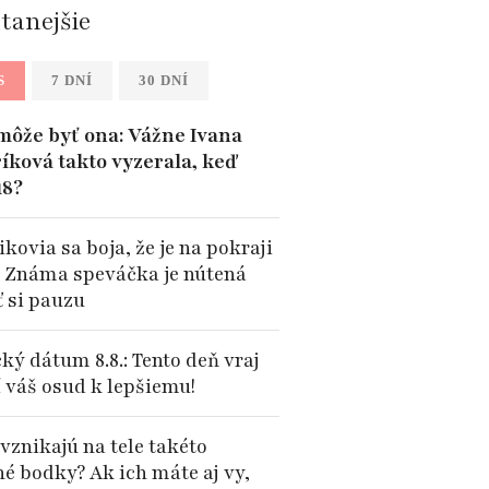
ítanejšie
S
7 DNÍ
30 DNÍ
môže byť ona: Vážne Ivana
íková takto vyzerala, keď
18?
kovia sa boja, že je na pokraji
: Známa speváčka je nútená
ť si pauzu
ký dátum 8.8.: Tento deň vraj
 váš osud k lepšiemu!
vznikajú na tele takéto
né bodky? Ak ich máte aj vy,