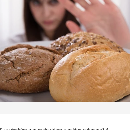
eď sa všetkým tým sacharidom v pečive vyhneme? A