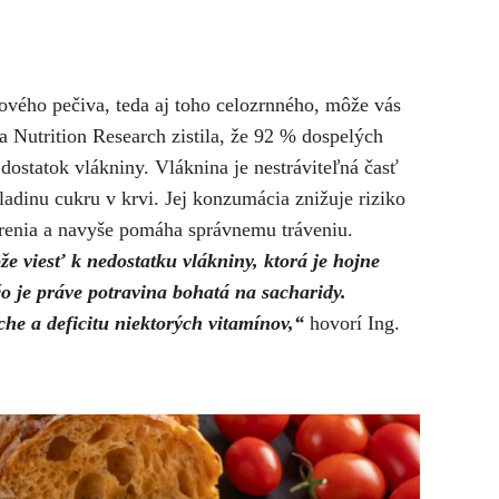
ového pečiva, teda aj toho celozrnného, môže vás
a Nutrition Research zistila, že 92 % dospelých
ostatok vlákniny. Vláknina je nestráviteľná časť
ladinu cukru v krvi. Jej konzumácia znižuje riziko
renia a navyše pomáha správnemu tráveniu.
že viesť k nedostatku vlákniny, ktorá je hojne
o je práve potravina bohatá na sacharidy.
he a deficitu niektorých vitamínov,“
hovorí Ing.