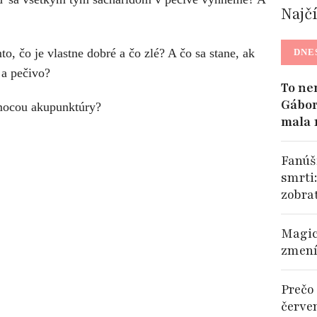
Najč
to, čo je vlastne dobré a čo zlé? A čo sa stane, ak
DNE
 a pečivo?
To ne
Gábor
omocou akupunktúry?
mala 
Fanúši
smrti
zobra
Magic
zmení
Prečo 
červe