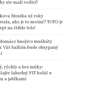
by ste mali vedieť!
kova Monika už roky
brala, ako je to možné? TOTO je
cept na štíhle telo!
domáce hnojivo muškáty
ú: Váš balkón bude obsypaný
i
ý, rýchly a bez múky:
šajte lahodný FIT koláč s
 a jablkami