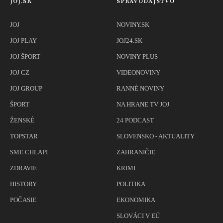
JOJ.SK
SPRAVODAJSTVO
JOJ
NOVINY.SK
JOJ PLAY
JOJ24.SK
JOJ ŠPORT
NOVINY PLUS
JOJ CZ
VIDEONOVINY
JOJ GROUP
RANNÉ NOVINY
ŠPORT
NA HRANE TV JOJ
ŽENSKÉ
24 PODCAST
TOPSTAR
SLOVENSKO - AKTUALITY
SME CHLAPI
ZAHRANIČIE
ZDRAVIE
KRIMI
HISTORY
POLITIKA
POČASIE
EKONOMIKA
SLOVÁCI V EÚ