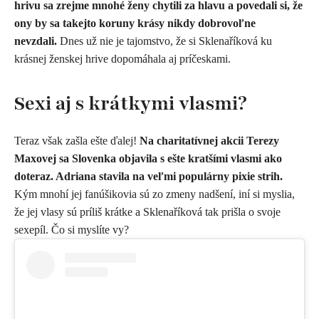
hrivu sa zrejme mnohé ženy chytili za hlavu a povedali si, že
ony by sa takejto koruny krásy nikdy dobrovoľne
nevzdali.
Dnes už nie je tajomstvo, že si Sklenaříková ku
krásnej ženskej hrive dopomáhala aj príčeskami.
Sexi aj s krátkymi vlasmi?
Teraz však zašla ešte ďalej!
Na charitatívnej akcii Terezy
Maxovej sa Slovenka objavila s ešte kratšími vlasmi ako
doteraz. Adriana stavila na veľmi populárny pixie strih.
Kým mnohí jej fanúšikovia sú zo zmeny nadšení, iní si myslia,
že jej vlasy sú príliš krátke a Sklenaříková tak prišla o svoje
sexepíl. Čo si myslíte vy?