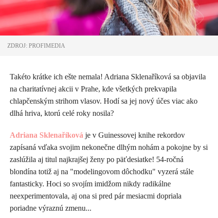
ZDROJ: PROFIMEDIA
Takéto krátke ich ešte nemala! Adriana Sklenaříková sa objavila
na charitatívnej akcii v Prahe, kde všetkých prekvapila
chlapčenským strihom vlasov. Hodí sa jej nový účes viac ako
dlhá hriva, ktorú celé roky nosila?
Adriana Sklenaříková
je v Guinessovej knihe rekordov
zapísaná vďaka svojim nekonečne dlhým nohám a pokojne by si
zaslúžila aj titul najkrajšej ženy po päťdesiatke! 54-ročná
blondína totiž aj na "modelingovom dôchodku" vyzerá stále
fantasticky. Hoci so svojím imidžom nikdy radikálne
neexperimentovala, aj ona si pred pár mesiacmi dopriala
poriadne výraznú zmenu...