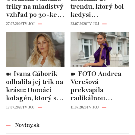
triky na mladistvý
trendu, ktorý bol
vzhľad po 30-ke:
kedysi
Fungujú lepšie
katastrofou:
27.07.2026
TV JOJ
23.07.2026
TV JOJ
než drahá
„Mušie nohy“ sú
kozmetika
späť!
Ivana Gáborík
FOTO Andrea
odhalila jej trik na
Verešová
krásu: Domáci
prekvapila
kolagén, ktorý si
radikálnou
zvládnete
zmenou účesu: Je
17.07.2026
TV JOJ
11.07.2026
TV JOJ
pripraviť aj vy!
z nej úplne iná
žena!
Noviny.sk