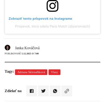
Zobraziť tento príspevok na Instagrame
Príspevok, ktorý zdieľa Paris Match (@parismatch)
Janka Kováčová
PUBLIKOVANÉ
5.12.2025 O 7:00
Tagy:
Adriana Sklenaříková
Vlasy
Zdielať na