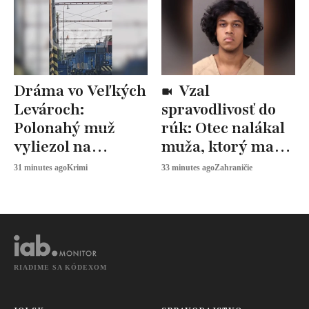
Dráma vo Veľkých
Vzal
Levároch:
spravodlivosť do
Polonahý muž
rúk: Otec nalákal
vyliezol na
muža, ktorý mal
železničný stožiar,
zneužiť jeho dcéru
31 minutes ago
Krimi
33 minutes ago
Zahraničie
odmieta zísť dolu
(11) a postrelil ho
RIADIME SA KÓDEXOM