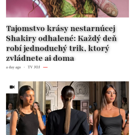
Tajomstvo krásy nestarnúcej
Shakiry odhalené: Každý deň
robí jednoduchý trik, ktorý
zvládnete aj doma
a day ago
TV JOJ