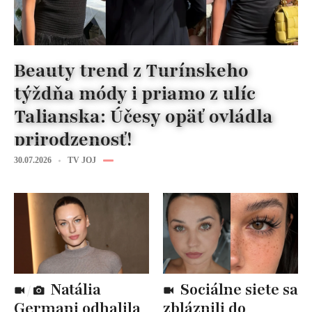
Beauty trend z Turínskeho
týždňa módy i priamo z ulíc
Talianska: Účesy opäť ovládla
prirodzenosť!
30.07.2026
TV JOJ
Natália
Sociálne siete sa
Germani odhalila
zbláznili do