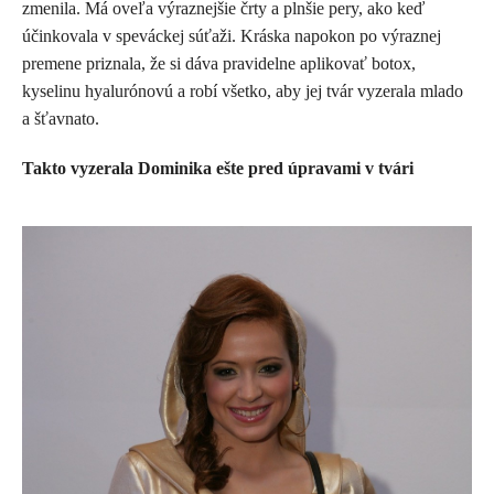
zmenila. Má oveľa výraznejšie črty a plnšie pery, ako keď
účinkovala v speváckej súťaži. Kráska napokon po výraznej
premene priznala, že si dáva pravidelne aplikovať botox,
kyselinu hyalurónovú a robí všetko, aby jej tvár vyzerala mlado
a šťavnato.
Takto vyzerala Dominika ešte pred úpravami v tvári