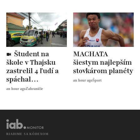
Študent na
MACHATA
škole v Thajsku
šiestym najlepším
zastrelil 4 ľudí a
stovkárom planéty
spáchal
an hour ago
Šport
samovraždu
an hour ago
Zahraničie
RIADIME SA KÓDEXOM