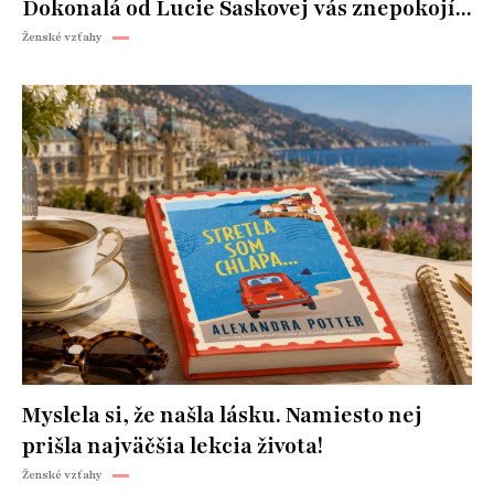
Dokonalá od Lucie Saskovej vás znepokojí...
Ženské vzťahy
Myslela si, že našla lásku. Namiesto nej
prišla najväčšia lekcia života!
Ženské vzťahy