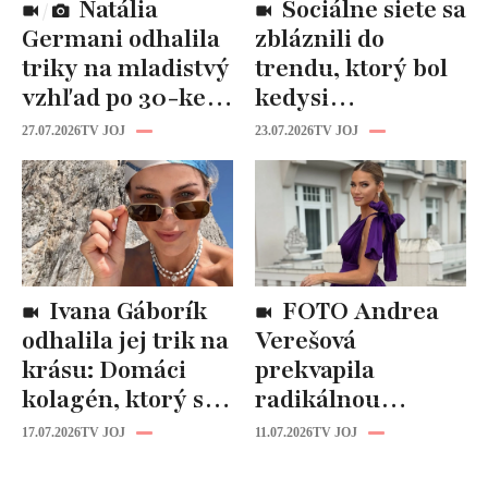
Natália
Sociálne siete sa
Germani odhalila
zbláznili do
triky na mladistvý
trendu, ktorý bol
vzhľad po 30-ke:
kedysi
Fungujú lepšie
katastrofou:
27.07.2026
TV JOJ
23.07.2026
TV JOJ
než drahá
„Mušie nohy“ sú
kozmetika
späť!
Ivana Gáborík
FOTO Andrea
odhalila jej trik na
Verešová
krásu: Domáci
prekvapila
kolagén, ktorý si
radikálnou
zvládnete
zmenou účesu: Je
17.07.2026
TV JOJ
11.07.2026
TV JOJ
pripraviť aj vy!
z nej úplne iná
žena!