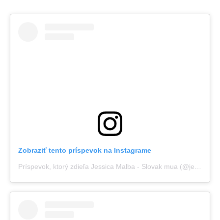
Zobraziť tento príspevok na Instagrame
Príspevok, ktorý zdieľa Jessica Malba - Slovak mua (@jessica.malba)