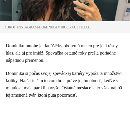
ZDROJ: INSTAGRAM/DOMINIKAMIRGOVAOFFICIAL
Dominiku mnohé jej fanúšičky obdivujú nielen pre jej krásny
hlas, ale aj pre imidž. Speváčka ostatné roky prešla poriadne
nápadnou premenou...
Dominika si počas svojej speváckej kariéry vypočula množstvo
kritiky. Najčastejším terčom bola práve jej hmotnosť, keďže v
minulosti mala pár kíl navyše. Ostatné mesiace je to však najmä
jej zmenená tvár, ktorá púta pozornosť.