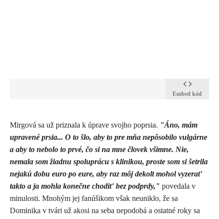
Embed kód
Mirgová sa už priznala k úprave svojho poprsia.
"Áno, mám
upravené prsia... O to šlo, aby to pre mňa nepôsobilo vulgárne
a aby to nebolo to prvé, čo si na mne človek všimne. Nie,
nemala som žiadnu spoluprácu s klinikou, proste som si šetrila
nejakú dobu euro po eure, aby raz môj dekolt mohol vyzerať
takto a ja mohla konečne chodiť bez podprdy,"
povedala v
minulosti. Mnohým jej fanúšikom však neuniklo, že sa
Dominika v tvári už akosi na seba nepodobá a ostatné roky sa