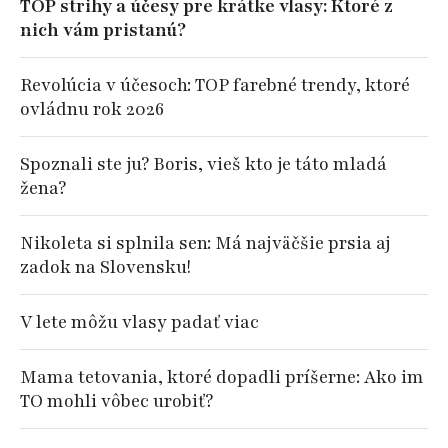
TOP strihy a účesy pre krátke vlasy: Ktoré z
nich vám pristanú?
Revolúcia v účesoch: TOP farebné trendy, ktoré
ovládnu rok 2026
Spoznali ste ju? Boris, vieš kto je táto mladá
žena?
Nikoleta si splnila sen: Má najväčšie prsia aj
zadok na Slovensku!
V lete môžu vlasy padať viac
Mama tetovania, ktoré dopadli príšerne: Ako im
TO mohli vôbec urobiť?