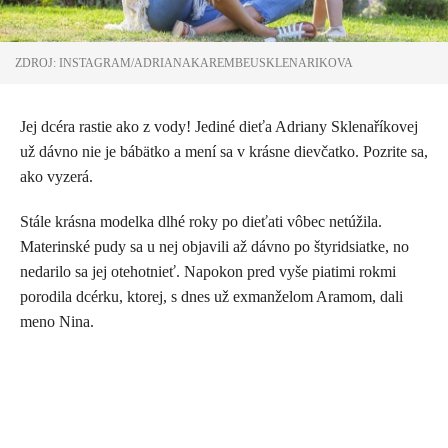
ZDROJ: INSTAGRAM/ADRIANAKAREMBEUSKLENARIKOVA
Jej dcéra rastie ako z vody! Jediné dieťa Adriany Sklenaříkovej
už dávno nie je bábätko a mení sa v krásne dievčatko. Pozrite sa,
ako vyzerá.
Stále krásna modelka dlhé roky po dieťati vôbec netúžila.
Materinské pudy sa u nej objavili až dávno po štyridsiatke, no
nedarilo sa jej otehotnieť. Napokon pred vyše piatimi rokmi
porodila dcérku, ktorej, s dnes už exmanželom Aramom, dali
meno Nina.