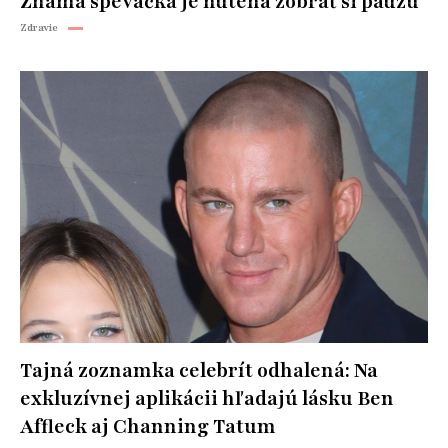
Známa speváčka je nútená zobrať si pauzu
Zdravie
Tajná zoznamka celebrít odhalená: Na
exkluzívnej aplikácii hľadajú lásku Ben
Affleck aj Channing Tatum