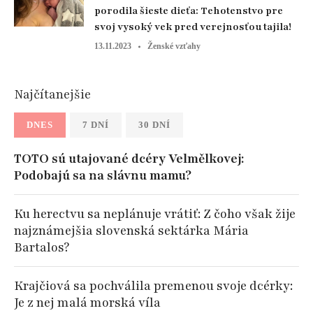
porodila šieste dieťa: Tehotenstvo pre
svoj vysoký vek pred verejnosťou tajila!
13.11.2023
Ženské vzťahy
Najčítanejšie
DNES
7 DNÍ
30 DNÍ
TOTO sú utajované dcéry Velmělkovej:
Podobajú sa na slávnu mamu?
Ku herectvu sa neplánuje vrátiť: Z čoho však žije
najznámejšia slovenská sektárka Mária
Bartalos?
Krajčiová sa pochválila premenou svoje dcérky:
Je z nej malá morská víla