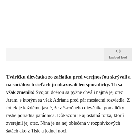
Embed kód
​Tváričku dievčatka zo začiatku pred verejnosťou skrývali a
na sociálnych sieťach ju ukazovali len sporadicky. To sa
však zmenilo!
Svojou dcérou sa pyšne chváli najmä jej otec
Aram, s ktorým sa však Adriana pred pár mesiacmi rozviedla. Z
fotiek je každému jasné, že z 5-ročného dievčatka pomaličky
rastie poriadna parádnica. Dôkazom je aj ostatná fotka, ktorú
zverejnil jej otec. Nina je na nej oblečená v rozprávkových
šatách ako z Tisíc a jednej noci.