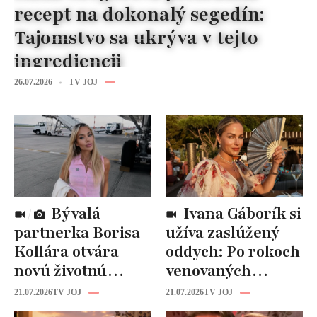
recept na dokonalý segedín:
Tajomstvo sa ukrýva v tejto
ingrediencii
26.07.2026
TV JOJ
Bývalá
Ivana Gáborík si
partnerka Borisa
užíva zaslúžený
Kollára otvára
oddych: Po rokoch
novú životnú
venovaných
kapitolu: Laura
rodine prišiel čas
21.07.2026
TV JOJ
21.07.2026
TV JOJ
Vizváryová ide
na seba