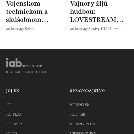
Vojenskom
Vajnory žijú
technickom a
hudbou:
skúšobnom
LOVESTREAM
ústave: Zasahujú
čaká vrchol.
an hour ago
Krimi
an hour ago
Správy JOJ 24
desiatky hasičov
Vystúpi Robbie
Williams
RIADIME SA KÓDEXOM
JOJ.SK
SPRAVODAJSTVO
JOJ
NOVINY.SK
JOJ PLAY
JOJ24.SK
JOJ ŠPORT
NOVINY PLUS
JOJ CZ
VIDEONOVINY