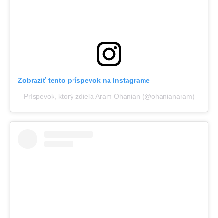
Zobraziť tento príspevok na Instagrame
Príspevok, ktorý zdieľa Aram Ohanian (@ohanianaram)