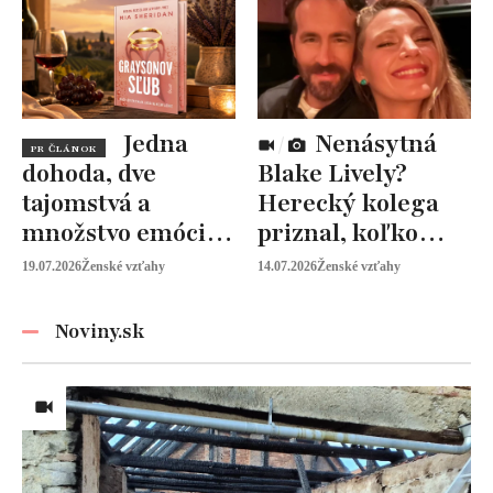
pomáhať ženám
Jedna
Nenásytná
PR ČLÁNOK
dohoda, dve
Blake Lively?
tajomstvá a
Herecký kolega
množstvo emócií.
priznal, koľko
Mia Sheridan a
peňazí od neho
19.07.2026
Ženské vzťahy
14.07.2026
Ženské vzťahy
Graysonov sľub
vyžaduje!
Noviny.sk