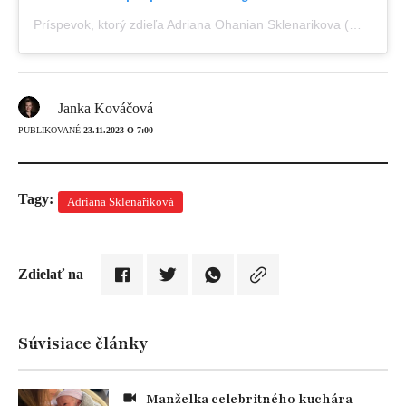
Príspevok, ktorý zdieľa Adriana Ohanian Sklenarikova (@adrianakarembeusklenarikova)
Janka Kováčová
PUBLIKOVANÉ
23.11.2023 O 7:00
Tagy:
Adriana Sklenaříková
Zdielať na
Súvisiace články
Manželka celebritného kuchára