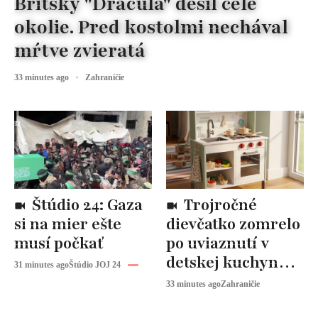
Britský "Dracula" desil celé
okolie. Pred kostolmi nechával
mŕtve zvieratá
33 minutes ago
Zahraničie
Štúdio 24: Gaza
Trojročné
si na mier ešte
dievčatko zomrelo
musí počkať
po uviaznutí v
detskej kuchynke.
31 minutes ago
Štúdio JOJ 24
Vyšetrovanie
33 minutes ago
Zahraničie
pokračuje