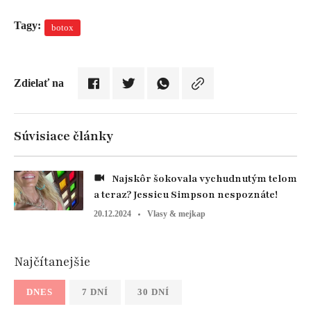
Tagy:
botox
Zdielať na
Súvisiace články
Najskôr šokovala vychudnutým telom
a teraz? Jessicu Simpson nespoznáte!
20.12.2024
Vlasy & mejkap
Najčítanejšie
DNES
7 DNÍ
30 DNÍ