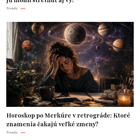
ju mohli stretnúť aj vy!
Trendy
Horoskop po Merkúre v retrográde: Ktoré
znamenia čakajú veľké zmeny?
Trendy