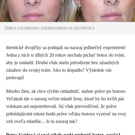
ZDROJ: FACEBOOK/LADERMAMEDICALAESTHETICS
Identické dvojičky sa podujali na naozaj jedinečný experiment!
Jedna z nich si dlhých 20 rokov nechala pichať botox do tváre,
aby ju omladil. Druhá však starla prirodzene bez zásadných
zásahov do svojej tváre. Ako to dopadlo? Výsledok vás
prekvapí!
Mnoho žien, ak chce rýchlo omladnúť, siahne práve po botoxe.
Veľakrát ide o naozaj veľmi mladé ženy, ktoré by ho kvôli pár
vráskam ani nepotrebovali. Sú však presvedčené, že práve
pribúdajúcimi rokmi budú práve vďaka botoxu vyzerať na svoj
vek oveľa mladšie... Je to naozaj tak?
Petra Vajdová si vraj nikdy nedá pichnúť botox, prečo?