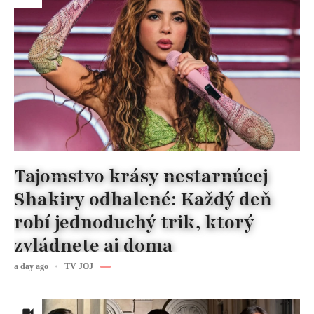
Tajomstvo krásy nestarnúcej
Shakiry odhalené: Každý deň
robí jednoduchý trik, ktorý
zvládnete aj doma
a day ago
TV JOJ