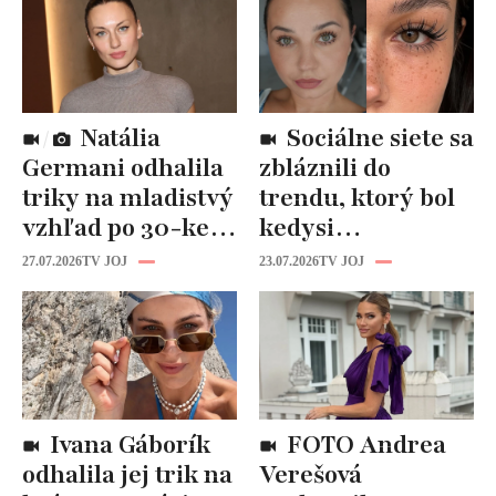
Natália
Sociálne siete sa
Germani odhalila
zbláznili do
triky na mladistvý
trendu, ktorý bol
vzhľad po 30-ke:
kedysi
Fungujú lepšie
katastrofou:
27.07.2026
TV JOJ
23.07.2026
TV JOJ
než drahá
„Mušie nohy“ sú
kozmetika
späť!
Ivana Gáborík
FOTO Andrea
odhalila jej trik na
Verešová