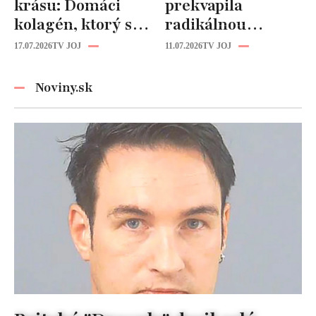
krásu: Domáci
prekvapila
kolagén, ktorý si
radikálnou
zvládnete
zmenou účesu: Je
17.07.2026
TV JOJ
11.07.2026
TV JOJ
pripraviť aj vy!
z nej úplne iná
žena!
Noviny.sk