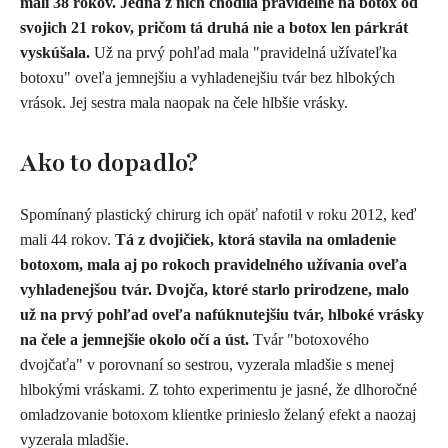
mali 38 rokov. Jedna z nich chodila pravidelne na botox od
svojich 21 rokov, pričom tá druhá nie a botox len párkrát
vyskúšala.
Už na prvý pohľad mala "pravidelná užívateľka
botoxu" oveľa jemnejšiu a vyhladenejšiu tvár bez hlbokých
vrások. Jej sestra mala naopak na čele hlbšie vrásky.
Ako to dopadlo?
Spomínaný plastický chirurg ich opäť nafotil v roku 2012, keď
mali 44 rokov.
Tá z dvojičiek, ktorá stavila na omladenie
botoxom, mala aj po rokoch pravidelného užívania oveľa
vyhladenejšou tvár. Dvojča, ktoré starlo prirodzene, malo
už na prvý pohľad oveľa nafúknutejšiu tvár, hlboké vrásky
na čele a jemnejšie okolo očí a úst.
Tvár "botoxového
dvojčaťa" v porovnaní so sestrou, vyzerala mladšie s menej
hlbokými vráskami. Z tohto experimentu je jasné, že dlhoročné
omladzovanie botoxom klientke prinieslo želaný efekt a naozaj
vyzerala mladšie.