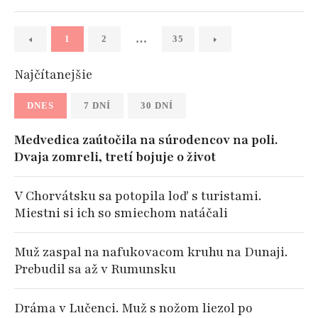
…
1
2
35
Najčítanejšie
DNES
7 DNÍ
30 DNÍ
Medvedica zaútočila na súrodencov na poli.
Dvaja zomreli, tretí bojuje o život
V Chorvátsku sa potopila loď s turistami.
Miestni si ich so smiechom natáčali
Muž zaspal na nafukovacom kruhu na Dunaji.
Prebudil sa až v Rumunsku
Dráma v Lučenci. Muž s nožom liezol po