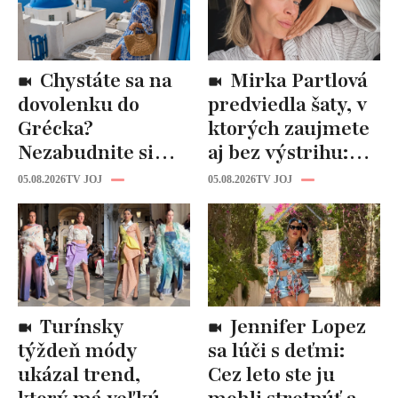
Chystáte sa na
Mirka Partlová
dovolenku do
predviedla šaty, v
Grécka?
ktorých zaujmete
Nezabudnite si
aj bez výstrihu:
odtiaľ uloviť tieto
Ich čaro je v tomto
05.08.2026
TV JOJ
05.08.2026
TV JOJ
štýlové kúsky
detaile
Turínsky
Jennifer Lopez
týždeň módy
sa lúči s deťmi:
ukázal trend,
Cez leto ste ju