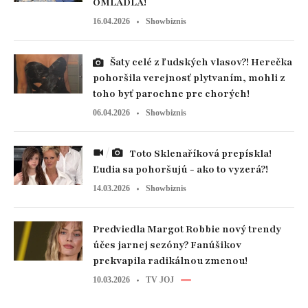
OMLADLA!
16.04.2026
Showbiznis
Šaty celé z ľudských vlasov?! Herečka
pohoršila verejnosť plytvaním, mohli z
toho byť parochne pre chorých!
06.04.2026
Showbiznis
Toto Sklenaříková prepískla!
Ľudia sa pohoršujú - ako to vyzerá?!
14.03.2026
Showbiznis
Predviedla Margot Robbie nový trendy
účes jarnej sezóny? Fanúšikov
prekvapila radikálnou zmenou!
10.03.2026
TV JOJ