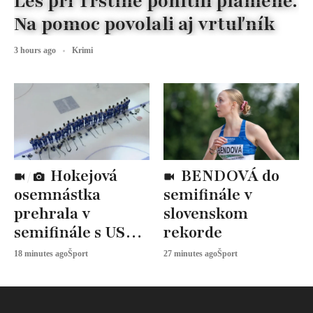
Les pri Trstíne pohltili plamene.
Na pomoc povolali aj vrtuľník
3 hours ago
Krimi
Hokejová
BENDOVÁ do
osemnástka
semifinále v
prehrala v
slovenskom
semifinále s USA,
rekorde
zabojuje o BRONZ
18 minutes ago
Šport
27 minutes ago
Šport