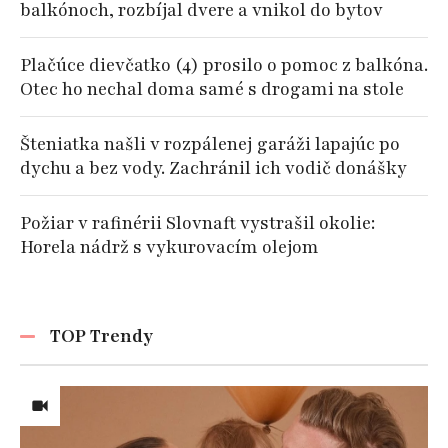
balkónoch, rozbíjal dvere a vnikol do bytov
Plačúce dievčatko (4) prosilo o pomoc z balkóna.
Otec ho nechal doma samé s drogami na stole
Šteniatka našli v rozpálenej garáži lapajúc po
dychu a bez vody. Zachránil ich vodič donášky
Požiar v rafinérii Slovnaft vystrašil okolie:
Horela nádrž s vykurovacím olejom
TOP Trendy