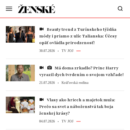
Beauty trend z Turínskeho týždňa
módy i priamo z ulíc Talianska: Účesy
opäť ovládla prirodzenosť!
30.07.2026
TV JOJ
Má doma zrkadlo? Princ Harry
vyrazil dych tvrdením o svojom vzhľade!
21.07.2026
Kráľovská rodina
Vlasy ako hriech a majetok muža:
Prečo sa svet a náboženstvá tak boja
ženskej krásy?
04.07.2026
TV JOJ