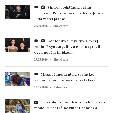
Shiloh podstúpila veľkú
premenu! Teraz už majú o dcére Jolie a
Pitta všetci jasno!
20.06.2026
Showbiznis
Koniec sivej myšky v slávnej
rodine? Syn Angeliny a Brada vyrazil
dych novým imidžom!
27.05.2026
Showbiznis
Mrazivý incident na zastávke:
Partner žene nožom odrezal vlasy
13.05.2026
Zahraničie
Je to vôbec ona?! Hviezdna herečka a
modelka radikálne zmenila imidž a