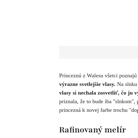
P
rinceznú z Walesu
všetci poznajú
výrazne svetlejšie vlasy.
Na slnku 
vlasy si nechala zosvetliť, čo ju 
priznala, že to bude iba "slnkom",
princezná k novej farbe trochu "d
Rafinovaný melír