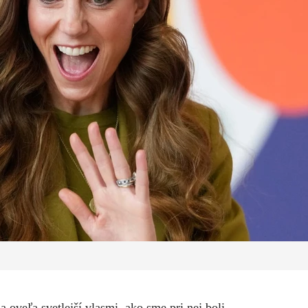
oveľa svetlejší vlasmi, ako sme pri nej boli