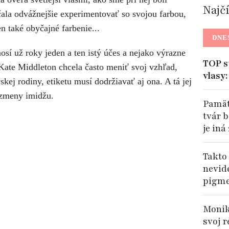
Najč
čala odvážnejšie experimentovať so svojou farbou,
len také obyčajné farbenie...
DNE
osí už roky jeden a ten istý účes a nejako výrazne
TOP s
Kate Middleton chcela často meniť svoj vzhľad,
vlasy
kej rodiny, etiketu musí dodržiavať aj ona. A tá jej
 zmeny imidžu.
Pamätá
tvár b
je iná
Takto
nevide
pigme
Monik
svoj r