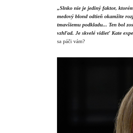
„Slnko nie je jediný faktor, ktor
medový blond odtieň okamžite rozja
tmavšiemu podkladu... Ten bol
zos
vzhľad. Je skvelé vidieť Kate exp
sa páči vám?