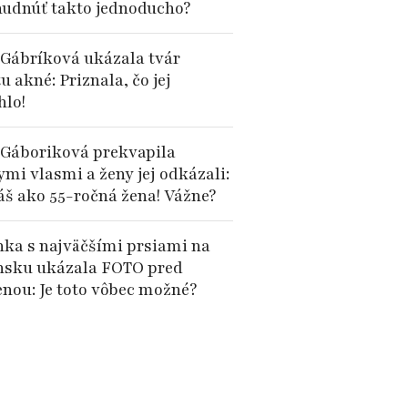
hudnúť takto jednoducho?
 Gábríková ukázala tvár
u akné: Priznala, čo jej
lo!
 Gáboriková prekvapila
mi vlasmi a ženy jej odkázali:
áš ako 55-ročná žena! Vážne?
nka s najväčšími prsiami na
nsku ukázala FOTO pred
nou: Je toto vôbec možné?