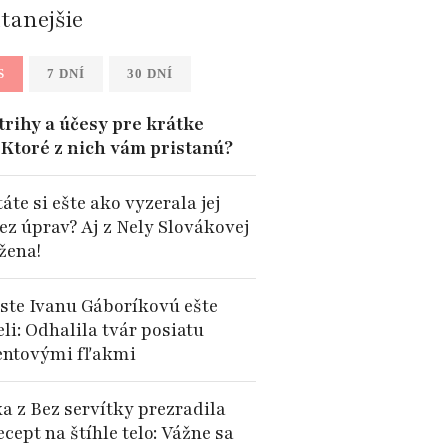
ítanejšie
S
7 DNÍ
30 DNÍ
trihy a účesy pre krátke
: Ktoré z nich vám pristanú?
te si ešte ako vyzerala jej
ez úprav? Aj z Nely Slovákovej
 žena!
 ste Ivanu Gáboríkovú ešte
li: Odhalila tvár posiatu
ntovými fľakmi
a z Bez servítky prezradila
ecept na štíhle telo: Vážne sa