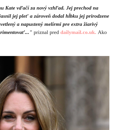
ému Kate vďačí za nový vzhľad. Jej prechod na
snil jej pleť a zároveň dodal hĺbku jej prirodzene
vetlený a napustený melírmi pre extra žiarivý
erimentovať..."
priznal pred
dailymail.co.uk.
Ako