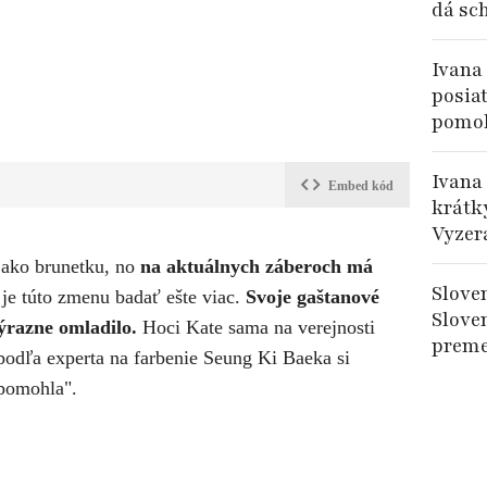
dá sc
Ivana
posiat
pomoh
Ivana
Embed kód
krátky
Vyzer
 ako brunetku, no
na aktuálnych záberoch má
Slove
je túto zmenu badať ešte viac.
Svoje gaštanové
Slove
výrazne omladilo.
Hoci Kate sama na verejnosti
preme
 podľa experta na farbenie Seung Ki Baeka si
opomohla".