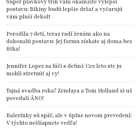
Super plavkový trik vám okamžite vylepší
postavu: Bikiny budú lepšie držať a vyčarujú
vám plnší dekolt
Porodila 7 detí, teraz radí ženám ako na
dokonalú postavu: Jej formu získate aj doma bez
fitka!
Jennifer Lopez sa lúči s deťmi: Cez leto ste ju
mohli stretnúť aj vy!
Tajná svadba roka? Zendaya a Tom Holland si už
povedali ÁNO!
Balerínky sú späť, ale v úplne novom prevedení:
V týchto nešliapnete vedľa!