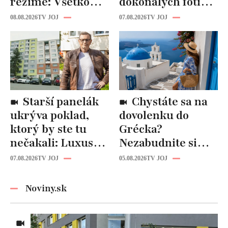
režime: Všetko
dokonalých fotiek
tam riadi
pripomínajú
08.08.2026
TV JOJ
07.08.2026
TV JOJ
propaganda, ľudí
dôležitú vec:
zabíjajú na
Slováci ich za to
uliciach
milujú!
Starší panelák
Chystáte sa na
ukrýva poklad,
dovolenku do
ktorý by ste tu
Grécka?
nečakali: Luxusná
Nezabudnite si
kuchyňa aj
odtiaľ uloviť tieto
07.08.2026
TV JOJ
05.08.2026
TV JOJ
kúpeľňa ako z
štýlové kúsky
novostavby!
Noviny.sk