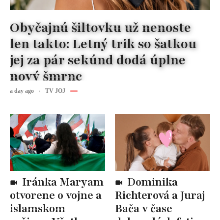
Obyčajnú šiltovku už nenoste
len takto: Letný trik so šatkou
jej za pár sekúnd dodá úplne
nový šmrnc
a day ago
TV JOJ
Iránka Maryam
Dominika
otvorene o vojne a
Richterová a Juraj
islamskom
Bača v čase