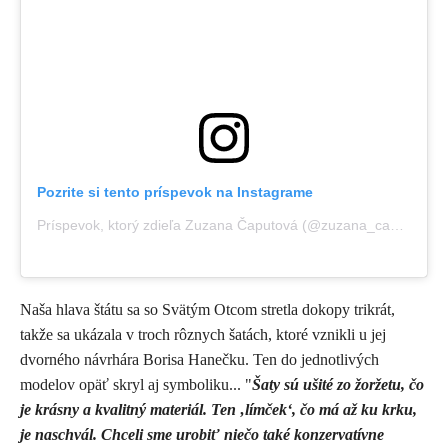
Pozrite si tento príspevok na Instagrame
Príspevok, ktorý zdieľa Zuzana Čaputová (@zuzana_caputova)
Naša hlava štátu sa so Svätým Otcom stretla dokopy trikrát,
takže sa ukázala v troch rôznych šatách, ktoré vznikli u jej
dvorného návrhára Borisa Hanečku. Ten do jednotlivých
modelov opäť skryl aj symboliku... "
Šaty sú ušité zo žoržetu, čo
je krásny a kvalitný materiál. Ten ‚límček‘, čo má až ku krku,
je naschvál. Chceli sme urobiť niečo také konzervatívne