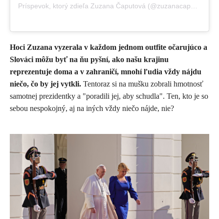
Príspevok, ktorý zdieľa Zuzana Čaputová (@zuzanacaputova.style)
Hoci Zuzana vyzerala v každom jednom outfite očarujúco a
Slováci môžu byť na ňu pyšní, ako našu krajinu
reprezentuje doma a v zahraničí, mnohí ľudia vždy nájdu
niečo, čo by jej vytkli.
Tentoraz si na mušku zobrali hmotnosť
samotnej prezidentky a "poradili jej, aby schudla". Ten, kto je so
sebou nespokojný, aj na iných vždy niečo nájde, nie?