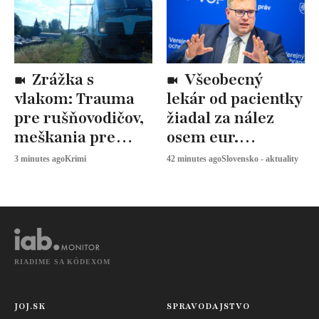
Zrážka s
Všeobecný
vlakom: Trauma
lekár od pacientky
pre rušňovodičov,
žiadal za nález
meškania pre
osem eur.
tisíce cestujúcich
Ombudsman:
3 minutes ago
Krimi
42 minutes ago
Slovensko - aktuality
Nemal na to nárok
RIADIME SA KÓDEXOM
JOJ.SK
SPRAVODAJSTVO