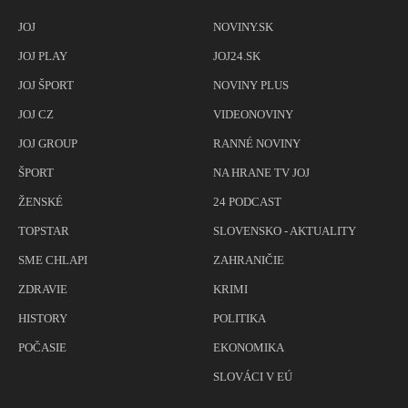
JOJ
NOVINY.SK
JOJ PLAY
JOJ24.SK
JOJ ŠPORT
NOVINY PLUS
JOJ CZ
VIDEONOVINY
JOJ GROUP
RANNÉ NOVINY
ŠPORT
NA HRANE TV JOJ
ŽENSKÉ
24 PODCAST
TOPSTAR
SLOVENSKO - AKTUALITY
SME CHLAPI
ZAHRANIČIE
ZDRAVIE
KRIMI
HISTORY
POLITIKA
POČASIE
EKONOMIKA
SLOVÁCI V EÚ