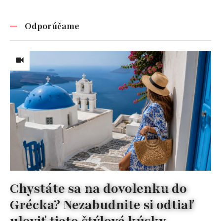
Odporúčame
Chystáte sa na dovolenku do
Grécka? Nezabudnite si odtiaľ
uloviť tieto štýlové kúsky