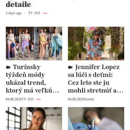
detaile
2 days ago
TV JOJ
Turínsky
Jennifer Lopez
týždeň módy
sa lúči s deťmi:
ukázal trend,
Cez leto ste ju
ktorý má veľkú
mohli stretnúť aj
budúcnosť: Počuli
vy!
04.08.2026
TV JOJ
04.08.2026
Trendy
ste už o tomto
materiáli?