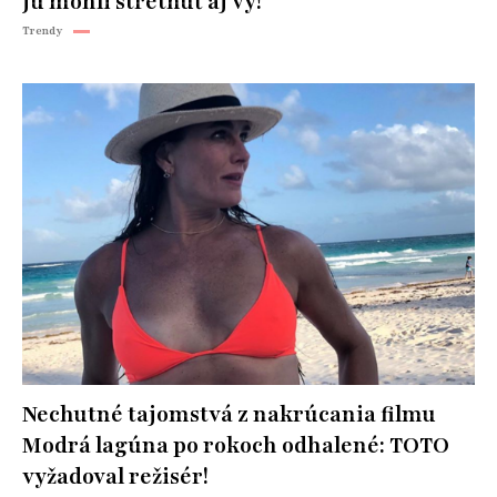
ju mohli stretnúť aj vy!
Trendy
Nechutné tajomstvá z nakrúcania filmu
Modrá lagúna po rokoch odhalené: TOTO
vyžadoval režisér!