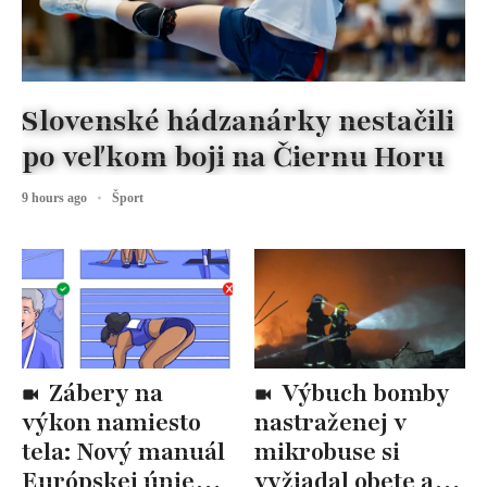
Slovenské hádzanárky nestačili
po veľkom boji na Čiernu Horu
9 hours ago
Šport
Zábery na
Výbuch bomby
výkon namiesto
nastraženej v
tela: Nový manuál
mikrobuse si
Európskej únie
vyžiadal obete a