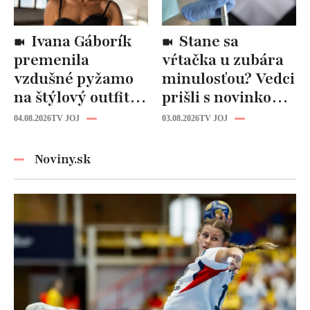
Ivana Gáborík
Stane sa
premenila
vŕtačka u zubára
vzdušné pyžamo
minulosťou? Vedci
na štýlový outfit:
prišli s novinkou,
Tento trik vás
ktorá by mohla
04.08.2026
TV JOJ
03.08.2026
TV JOJ
zachráni počas
zmeniť liečbu
horúčav
kazov!
Noviny.sk