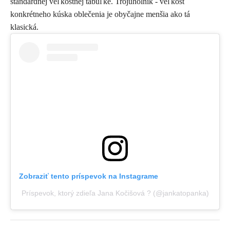
štandardnej veľkostnej tabuľke. Trojuholník - veľkosť
konkrétneho kúska oblečenia je obyčajne menšia ako tá
klasická.
Zobraziť tento príspevok na Instagrame
Príspevok, ktorý zdieľa Jana Kočišová ? (@jankatopanka)