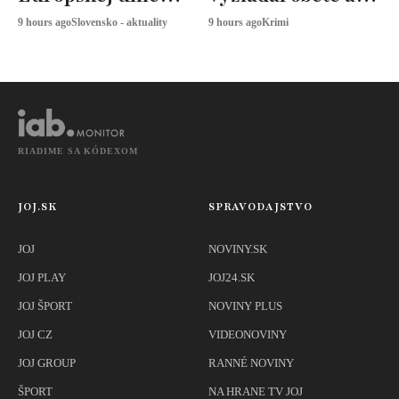
určuje, ako
zranených
9 hours ago
Slovensko - aktuality
9 hours ago
Krimi
snímať
športovkyne
RIADIME SA KÓDEXOM
JOJ.SK
SPRAVODAJSTVO
JOJ
NOVINY.SK
JOJ PLAY
JOJ24.SK
JOJ ŠPORT
NOVINY PLUS
JOJ CZ
VIDEONOVINY
JOJ GROUP
RANNÉ NOVINY
ŠPORT
NA HRANE TV JOJ