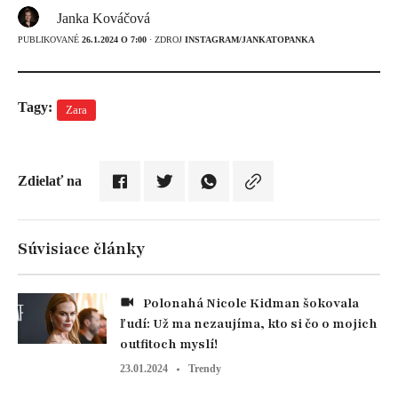
Janka Kováčová
PUBLIKOVANÉ
26.1.2024 O 7:00
· ZDROJ
INSTAGRAM/JANKATOPANKA
Tagy:
Zara
Zdielať na
Súvisiace články
Polonahá Nicole Kidman šokovala
ľudí: Už ma nezaujíma, kto si čo o mojich
outfitoch myslí!
23.01.2024
Trendy