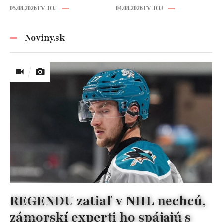
Ich čaro je v tomto
budúcnosť: Počuli
05.08.2026
TV JOJ
04.08.2026
TV JOJ
detaile
ste už o tomto
materiáli?
Noviny.sk
REGENDU zatiaľ v NHL nechcú,
zámorskí experti ho spájajú s