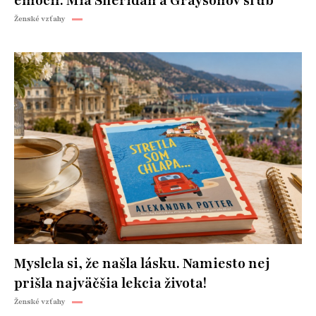
emócií. Mia Sheridan a Graysonov sľub
Ženské vzťahy
Myslela si, že našla lásku. Namiesto nej
prišla najväčšia lekcia života!
Ženské vzťahy