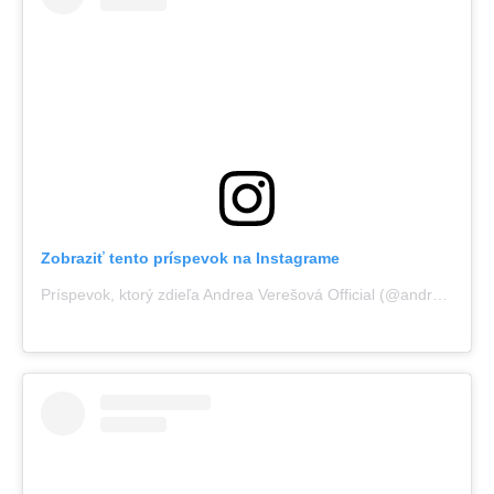
Zobraziť tento príspevok na Instagrame
Príspevok, ktorý zdieľa Andrea Verešová Official (@andreaveresovaofficial)