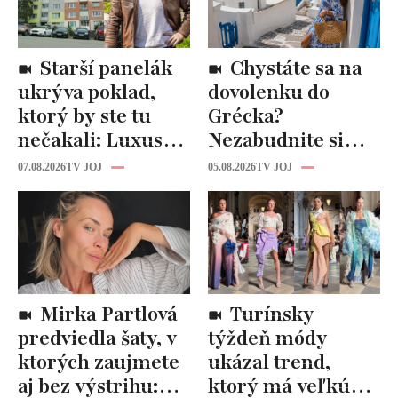
Starší panelák
Chystáte sa na
ukrýva poklad,
dovolenku do
ktorý by ste tu
Grécka?
nečakali: Luxusná
Nezabudnite si
kuchyňa aj
odtiaľ uloviť tieto
07.08.2026
TV JOJ
05.08.2026
TV JOJ
kúpeľňa ako z
štýlové kúsky
novostavby!
Mirka Partlová
Turínsky
predviedla šaty, v
týždeň módy
ktorých zaujmete
ukázal trend,
aj bez výstrihu:
ktorý má veľkú