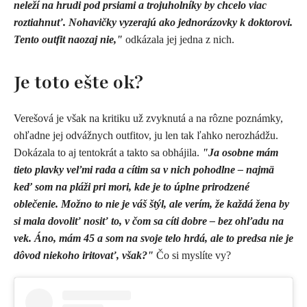
neleží na hrudi pod prsiami a trojuholníky by chcelo viac
roztiahnuť. Nohavičky vyzerajú ako jednorázovky k doktorovi.
Tento outfit naozaj nie,"
odkázala jej jedna z nich.
Je toto ešte ok?
Verešová je však na kritiku už zvyknutá a na rôzne poznámky,
ohľadne jej odvážnych outfitov, ju len tak ľahko nerozhádžu.
Dokázala to aj tentokrát a takto sa obhájila.
"
Ja osobne mám
tieto plavky veľmi rada a cítim sa v nich pohodlne – najmä
keď som na pláži pri mori, kde je to úplne prirodzené
oblečenie. Možno to nie je váš štýl, ale verím, že každá žena by
si mala dovoliť nosiť to, v čom sa cíti dobre – bez ohľadu na
vek. Áno, mám 45 a som na svoje telo hrdá, ale to predsa nie je
dôvod niekoho iritovať, však?"
Čo si myslíte vy?