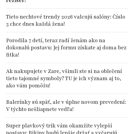
režisér!
Tieto nechtové trendy 2026 valcujú salóny: Číslo
3 chce dnes každá žena!
Porodila 7 detí, teraz radí ženám ako na
dokonalú postavu: Jej formu získate aj doma bez
fitka!
Ak nakupujete v Zare, všimli ste si na oblečení
tieto tajomné symboly? TU je ich význam aj to,
ako vám pomôžu!
Balerínky sú späť, ale v úplne novom prevedení:
V týchto nešliapnete vedľa!
Super plavkový trik vám okamžite vylepší
postavu: Bikiny budú lepšie držať a vyčarujú