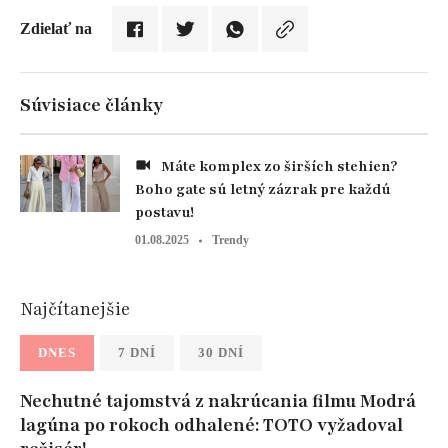
Zdielať na
Súvisiace články
Máte komplex zo širších stehien?
Boho gate sú letný zázrak pre každú
postavu!
01.08.2025
Trendy
Najčítanejšie
DNES
7 DNÍ
30 DNÍ
Nechutné tajomstvá z nakrúcania filmu Modrá
lagúna po rokoch odhalené: TOTO vyžadoval