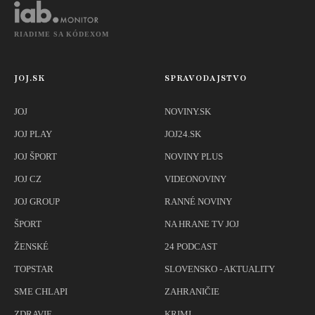
RIADIME SA KÓDEXOM
JOJ.SK
SPRAVODAJSTVO
JOJ
NOVINY.SK
JOJ PLAY
JOJ24.SK
JOJ ŠPORT
NOVINY PLUS
JOJ CZ
VIDEONOVINY
JOJ GROUP
RANNÉ NOVINY
ŠPORT
NA HRANE TV JOJ
ŽENSKÉ
24 PODCAST
TOPSTAR
SLOVENSKO - AKTUALITY
SME CHLAPI
ZAHRANIČIE
ZDRAVIE
KRIMI