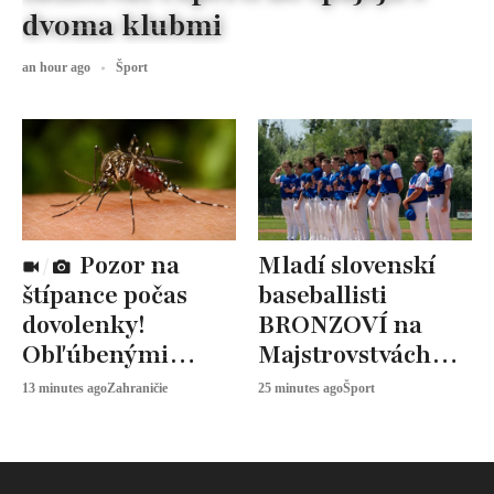
dvoma klubmi
an hour ago
Šport
Pozor na
Mladí slovenskí
štípance počas
baseballisti
dovolenky!
BRONZOVÍ na
Obľúbenými
Majstrovstvách
destináciami
Európy
13 minutes ago
Zahraničie
25 minutes ago
Šport
Slovákov sa šíri
exotický vírus