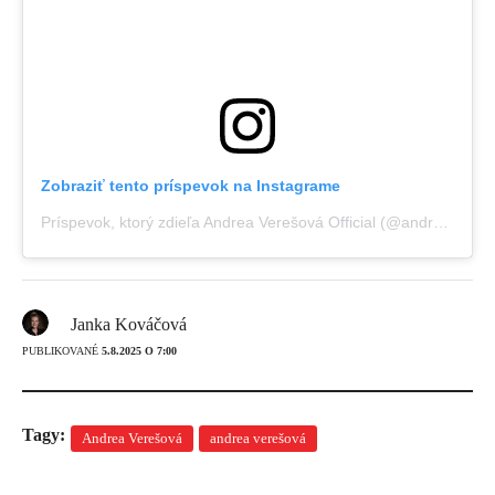
Zobraziť tento príspevok na Instagrame
Príspevok, ktorý zdieľa Andrea Verešová Official (@andreaveresovaofficial)
Janka Kováčová
PUBLIKOVANÉ
5.8.2025 O 7:00
Tagy:
Andrea Verešová
andrea verešová