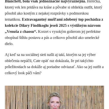
Blanchett, bola však jednoznačne najvýraznejšia.
Herečka,
ktorej vek len pridáva na kráse a pôvabe si obliekla outfit, ktorý
pôsobil ako kostým z nejakej rozprávky s podmorskou
tematikou.
Extravagantný mušľami zdobený top pochádza z
kolekcie Dilary Findikoglu jeseň 2025 s výstižným názvom
„Venuša z chaosu“.
Korzet s vysokým golierom jej perfektne
obopínal štíhlu postavu a pás a celkovo pôsobil ako umelecké
dielo.
Aj keď sa na sociálnej sieti našli aj takí, ktorým sa jej výber
oblečenia nepáčil, Cate opäť raz dokázala, že pri takýchto
príležitostiach sa dokáže aj poriadne odviazať. Ako sa jej outfit a
celkový look páči vám?