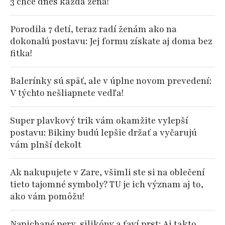
3 chce dnes každá žena!
Porodila 7 detí, teraz radí ženám ako na
dokonalú postavu: Jej formu získate aj doma bez
fitka!
Balerínky sú späť, ale v úplne novom prevedení:
V týchto nešliapnete vedľa!
Super plavkový trik vám okamžite vylepší
postavu: Bikiny budú lepšie držať a vyčarujú
vám plnší dekolt
Ak nakupujete v Zare, všimli ste si na oblečení
tieto tajomné symboly? TU je ich význam aj to,
ako vám pomôžu!
Napichané pery, silikóny a ťaví prst: Aj takto