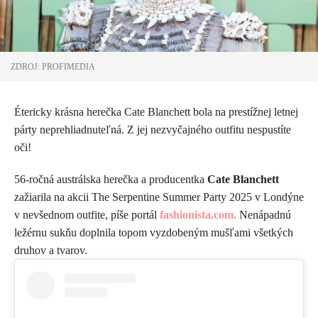
ZDROJ: PROFIMEDIA
Étericky krásna herečka Cate Blanchett bola na prestížnej letnej
párty neprehliadnuteľná. Z jej nezvyčajného outfitu nespustíte
oči!
56-ročná austrálska herečka a producentka
Cate Blanchett
zažiarila na akcii The Serpentine Summer Party 2025 v Londýne
v nevšednom outfite, píše portál
fashionista.com.
Nenápadnú
ležérnu sukňu doplnila topom vyzdobeným mušľami všetkých
druhov a tvarov.