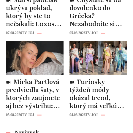
ukrýva poklad,
dovolenku do
ktorý by ste tu
Grécka?
nečakali: Luxusná
Nezabudnite si
kuchyňa aj
odtiaľ uloviť tieto
07.08.2026
TV JOJ
05.08.2026
TV JOJ
kúpeľňa ako z
štýlové kúsky
novostavby!
Mirka Partlová
Turínsky
predviedla šaty, v
týždeň módy
ktorých zaujmete
ukázal trend,
aj bez výstrihu:
ktorý má veľkú
Ich čaro je v tomto
budúcnosť: Počuli
05.08.2026
TV JOJ
04.08.2026
TV JOJ
detaile
ste už o tomto
materiáli?
Noviny.sk