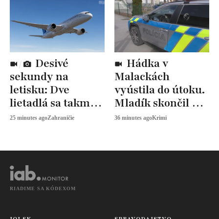
Desivé
Hádka v
sekundy na
Malackách
letisku: Dve
vyústila do útoku.
lietadlá sa takmer
Mladík skončil v
zrazili
nemocnici
25 minutes ago
Zahraničie
36 minutes ago
Krimi
RIADIME SA KÓDEXOM