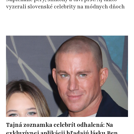
vyzerali slovenské celebrity na módnych dňoch
Tajná zoznamka celebrít odhalená: Na
exkluzívnej aplikácii hľadajú lásku Ben