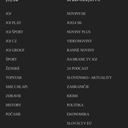
JOJ.SK
SPRAVODAJSTVO
JOJ
NOVINY.SK
JOJ PLAY
JOJ24.SK
JOJ ŠPORT
NOVINY PLUS
JOJ CZ
VIDEONOVINY
JOJ GROUP
RANNÉ NOVINY
ŠPORT
NA HRANE TV JOJ
ŽENSKÉ
24 PODCAST
TOPSTAR
SLOVENSKO - AKTUALITY
SME CHLAPI
ZAHRANIČIE
ZDRAVIE
KRIMI
HISTORY
POLITIKA
POČASIE
EKONOMIKA
SLOVÁCI V EÚ