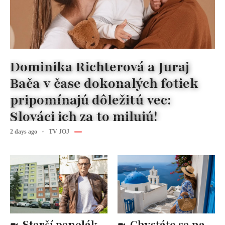
Dominika Richterová a Juraj
Bača v čase dokonalých fotiek
pripomínajú dôležitú vec:
Slováci ich za to milujú!
2 days ago
TV JOJ
Starší panelák
Chystáte sa na