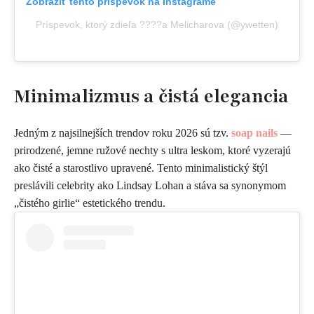
Zobraziť tento príspevok na Instagrame
Príspevok, ktorý zdieľa ????a Melicharova (@ywetten)
Minimalizmus a čistá elegancia
Jedným z najsilnejších trendov roku 2026 sú tzv.
soap nails
—
prirodzené, jemne ružové nechty s ultra leskom, ktoré vyzerajú
ako čisté a starostlivo upravené. Tento minimalistický štýl
preslávili celebrity ako Lindsay Lohan a stáva sa synonymom
„čistého girlie“ estetického trendu.