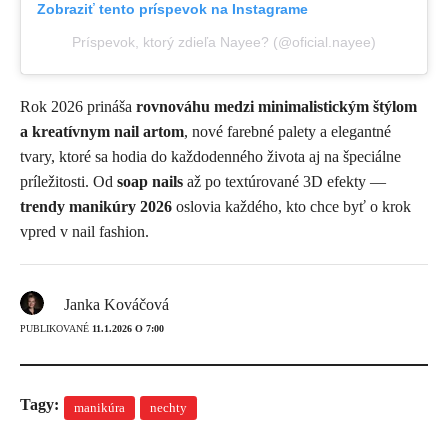
Zobraziť tento príspevok na Instagrame
Príspevok, ktorý zdieľa Nayee? (@oficial.nayee)
Rok 2026 prináša
rovnováhu medzi minimalistickým štýlom
a kreatívnym nail artom
, nové farebné palety a elegantné
tvary, ktoré sa hodia do každodenného života aj na špeciálne
príležitosti. Od
soap nails
až po textúrované 3D efekty —
trendy manikúry 2026
oslovia každého, kto chce byť o krok
vpred v nail fashion.
Janka Kováčová
PUBLIKOVANÉ
11.1.2026 O 7:00
Tagy:
manikúra
nechty