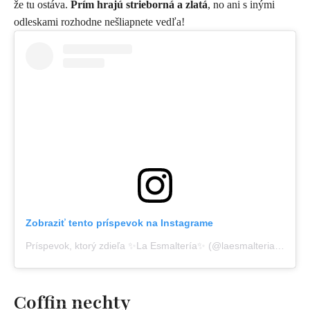
že tu ostáva.
Prím hrajú strieborná a zlatá
, no ani s inými
odleskami rozhodne nešliapnete vedľa!
Zobraziť tento príspevok na Instagrame
Príspevok, ktorý zdieľa ✨La Esmaltería✨ (@laesmalteria.mia)
Coffin nechty