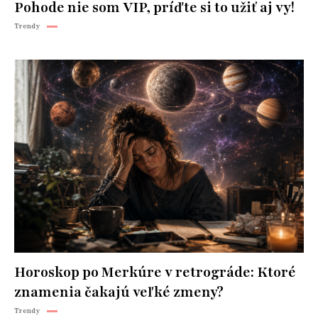
Pohode nie som VIP, príďte si to užiť aj vy!
Trendy
Horoskop po Merkúre v retrográde: Ktoré
znamenia čakajú veľké zmeny?
Trendy