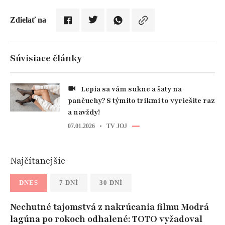
Zdielať na
Súvisiace články
Lepia sa vám sukne a šaty na
pančuchy? S týmito trikmi to vyriešite raz
a navždy!
07.01.2026
TV JOJ
Najčítanejšie
DNES
7 DNÍ
30 DNÍ
Nechutné tajomstvá z nakrúcania filmu Modrá
lagúna po rokoch odhalené: TOTO vyžadoval