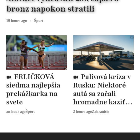
bronz napokon stratili
10 hours ago
Šport
FRLIČKOVÁ
Palivová kríza v
siedma najlepšia
Rusku: Niektoré
prekážkarka na
autá sa začali
svete
hromadne kaziť,
dôvodom je
an hour ago
Šport
2 hours ago
Zahraničie
nekvalitný benzín