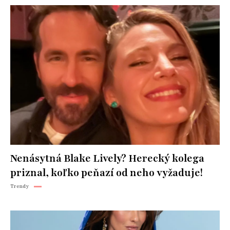
Nenásytná Blake Lively? Herecký kolega
priznal, koľko peňazí od neho vyžaduje!
Trendy