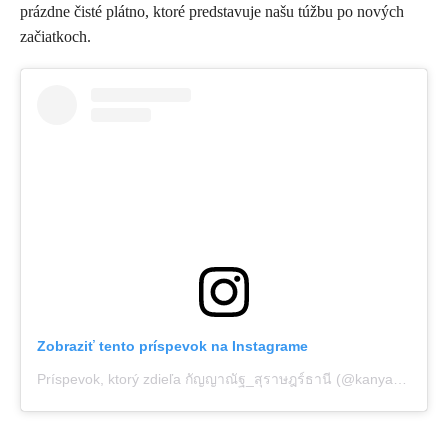
prázdne čisté plátno, ktoré predstavuje našu túžbu po nových
začiatkoch.
Zobraziť tento príspevok na Instagrame
Príspevok, ktorý zdieľa กัญญาณัฐ_สุราษฎร์ธานี (@kanyanat_suratthani)