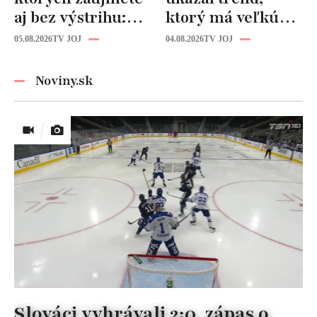
aj bez výstrihu:
ktorý má veľkú
Ich čaro je v tomto
budúcnosť: Počuli
05.08.2026
TV JOJ
04.08.2026
TV JOJ
detaile
ste už o tomto
materiáli?
Noviny.sk
Slováci vyhrávali 2:0, zápas o