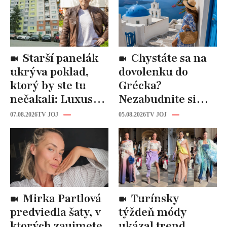
Starší panelák
Chystáte sa na
ukrýva poklad,
dovolenku do
ktorý by ste tu
Grécka?
nečakali: Luxusná
Nezabudnite si
kuchyňa aj
odtiaľ uloviť tieto
07.08.2026
TV JOJ
05.08.2026
TV JOJ
kúpeľňa ako z
štýlové kúsky
novostavby!
Mirka Partlová
Turínsky
predviedla šaty, v
týždeň módy
ktorých zaujmete
ukázal trend,