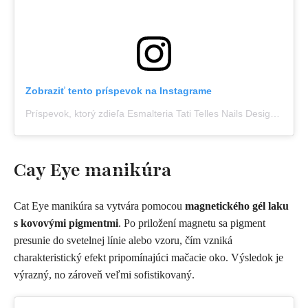
Zobraziť tento príspevok na Instagrame
Príspevok, ktorý zdieľa Esmalteria Tati Telles Nails Designer | Búzios (@tatitelles_nailsdesigner)
Cay Eye manikúra
Cat Eye manikúra sa vytvára pomocou
magnetického gél laku
s kovovými pigmentmi
. Po priložení magnetu sa pigment
presunie do svetelnej línie alebo vzoru, čím vzniká
charakteristický efekt pripomínajúci mačacie oko. Výsledok je
výrazný, no zároveň veľmi sofistikovaný.