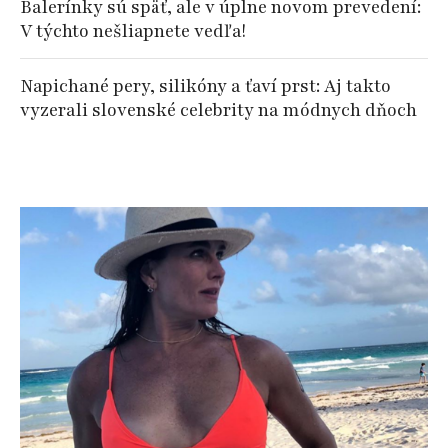
Balerínky sú späť, ale v úplne novom prevedení:
V týchto nešliapnete vedľa!
Napichané pery, silikóny a ťaví prst: Aj takto
vyzerali slovenské celebrity na módnych dňoch