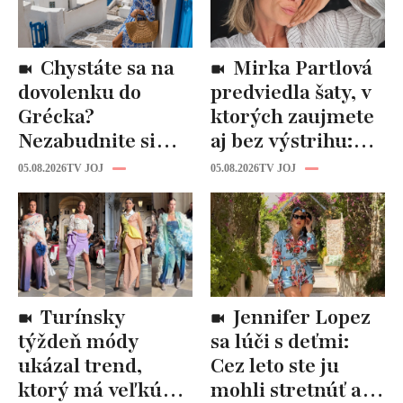
Chystáte sa na
Mirka Partlová
dovolenku do
predviedla šaty, v
Grécka?
ktorých zaujmete
Nezabudnite si
aj bez výstrihu:
odtiaľ uloviť tieto
Ich čaro je v tomto
05.08.2026
TV JOJ
05.08.2026
TV JOJ
štýlové kúsky
detaile
Turínsky
Jennifer Lopez
týždeň módy
sa lúči s deťmi:
ukázal trend,
Cez leto ste ju
ktorý má veľkú
mohli stretnúť aj