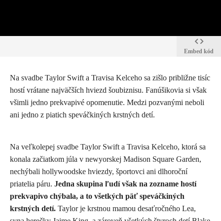
Embed kód
Na svadbe Taylor Swift a Travisa Kelceho sa zišlo približne tisíc
hostí vrátane najväčších hviezd šoubiznisu. Fanúšikovia si však
všimli jedno prekvapivé opomenutie. Medzi pozvanými neboli
ani jedno z piatich speváčkiných krstných detí.
Na veľkolepej svadbe Taylor Swift a Travisa Kelceho, ktorá sa
konala začiatkom júla v newyorskej Madison Square Garden,
nechýbali hollywoodske hviezdy, športovci ani dlhoroční
priatelia páru.
Jedna skupina ľudí však na zozname hostí
prekvapivo chýbala, a to všetkých päť speváčkiných
krstných detí.
Taylor je krstnou mamou desaťročného Lea,
syna herečky
Jaime King
, a zároveň všetkých štyroch detí
Blake