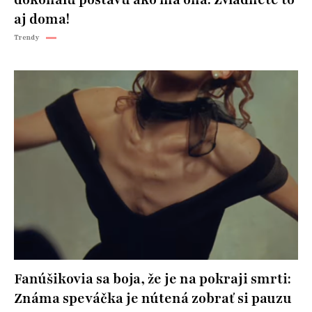
dokonalú postavu ako má ona: Zvládnete to
aj doma!
Trendy
Fanúšikovia sa boja, že je na pokraji smrti:
Známa speváčka je nútená zobrať si pauzu