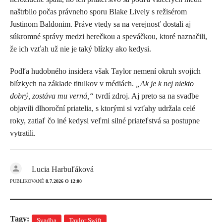
naštrbilo počas právneho sporu Blake Lively s režisérom
Justinom Baldonim. Práve vtedy sa na verejnosť dostali aj
súkromné správy medzi herečkou a speváčkou, ktoré naznačili,
že ich vzťah už nie je taký blízky ako kedysi.
Podľa hudobného insidera však Taylor nemení okruh svojich
blízkych na základe titulkov v médiách.
„Ak je k nej niekto
dobrý, zostáva mu verná,“
tvrdí zdroj. Aj preto sa na svadbe
objavili dlhoroční priatelia, s ktorými si vzťahy udržala celé
roky, zatiaľ čo iné kedysi veľmi silné priateľstvá sa postupne
vytratili.
Lucia Harbuľáková
PUBLIKOVANÉ
8.7.2026 O 12:00
Tagy:
Svadba
Taylor Swift