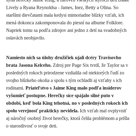
Lively
a
Ryana Reynoldsa
- James, Inez, Betty a Olina. So
staršími dievčatami mala kedysi mimoriadne blízky vzťah, ich
mená dokonca zakomponovala do piesní na albume Folklore.
Napriek tomu sa podľa zdrojov ani jedno z detí na svadobných
oslavách neobjavilo.
Namiesto nich sa úlohy družičiek ujali dcéry Travisovho
brata
Jasona Kelceho.
Zdroj pre Page Six tvrdí, že Taylor sa v
posledných rokoch prirodzene vzdialila od niektorých ľudí zo
svojho blízkeho okolia a spolu s tým ochladli aj vzťahy s ich
rodinami.
Priateľstvo s Jaime King malo podľa insiderov
vyšumieť postupne. Herečky síce spájalo silné puto v
období, keď bola King tehotná, no v posledných rokoch ich
spolu verejnosť prakticky nevidela.
Ich vzťah mal ovplyvniť
aj náročný osobný život herečky, ktorá čelila problémom a prišla
o starostlivosť o svoje deti.