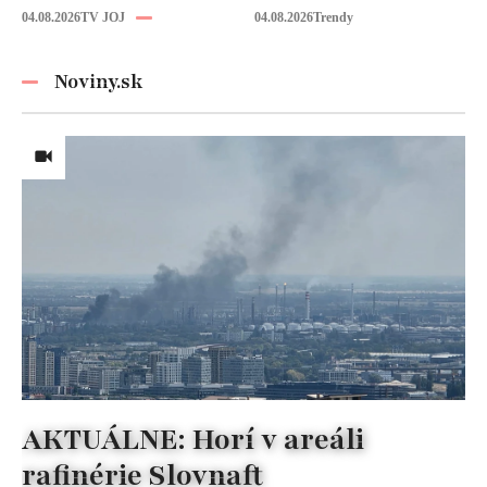
budúcnosť: Počuli
vy!
04.08.2026
TV JOJ
04.08.2026
Trendy
ste už o tomto
materiáli?
Noviny.sk
AKTUÁLNE: Horí v areáli
rafinérie Slovnaft