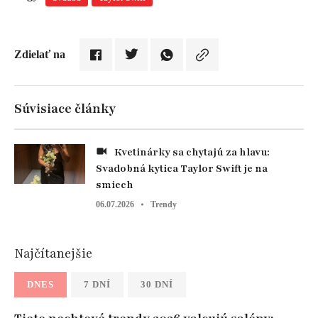
Zdielať na
Súvisiace články
Kvetinárky sa chytajú za hlavu:
Svadobná kytica Taylor Swift je na
smiech
06.07.2026
Trendy
Najčítanejšie
DNES
7 DNÍ
30 DNÍ