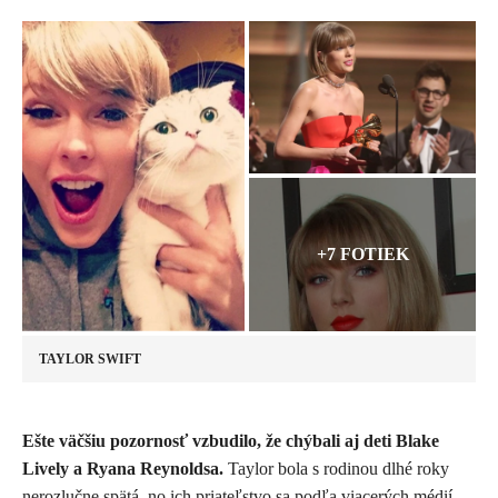
+7 FOTIEK
TAYLOR SWIFT
Ešte väčšiu pozornosť vzbudilo, že chýbali aj deti Blake
Lively a Ryana Reynoldsa.
Taylor bola s rodinou dlhé roky
nerozlučne spätá, no ich priateľstvo sa podľa viacerých médií