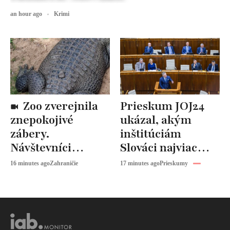
an hour ago
Krimi
Zoo zverejnila
Prieskum JOJ24
znepokojivé
ukázal, akým
zábery.
inštitúciám
Návštevníci
Slováci najviac
hádzali po
veria. Vláda a
16 minutes ago
Zahraničie
17 minutes ago
Prieskumy
zvieratách
parlament sa
kamene a iné
prepadli na úplne
predmety
dno