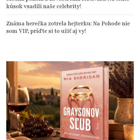
kúsok vsadili naše celebrity!
Známa herečka zotrela hejterku: Na Pohode nie
som VIP, príďte si to užiť aj vy!