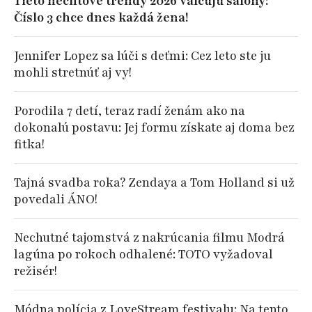
Tieto nechtové trendy 2026 valcujú salóny:
Číslo 3 chce dnes každá žena!
Jennifer Lopez sa lúči s deťmi: Cez leto ste ju
mohli stretnúť aj vy!
Porodila 7 detí, teraz radí ženám ako na
dokonalú postavu: Jej formu získate aj doma bez
fitka!
Tajná svadba roka? Zendaya a Tom Holland si už
povedali ÁNO!
Nechutné tajomstvá z nakrúcania filmu Modrá
lagúna po rokoch odhalené: TOTO vyžadoval
režisér!
Módna polícia z LoveStream festivalu: Na tento