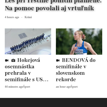
Les pri Trstíne pohltili plamene.
Na pomoc povolali aj vrtuľník
4 hours ago
Krimi
Hokejová
BENDOVÁ do
osemnástka
semifinále v
prehrala v
slovenskom
semifinále s USA,
rekorde
zabojuje o BRONZ
44 minutes ago
Šport
an hour ago
Šport