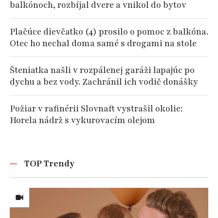
balkónoch, rozbíjal dvere a vnikol do bytov
Plačúce dievčatko (4) prosilo o pomoc z balkóna.
Otec ho nechal doma samé s drogami na stole
Šteniatka našli v rozpálenej garáži lapajúc po
dychu a bez vody. Zachránil ich vodič donášky
Požiar v rafinérii Slovnaft vystrašil okolie:
Horela nádrž s vykurovacím olejom
TOP Trendy