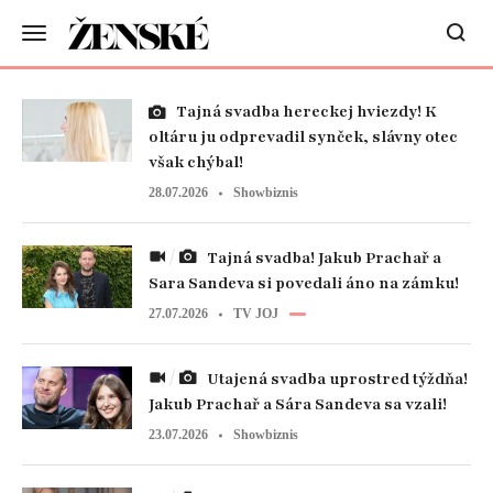
Tajná svadba hereckej hviezdy! K
oltáru ju odprevadil synček, slávny otec
však chýbal!
28.07.2026
Showbiznis
Tajná svadba! Jakub Prachař a
Sara Sandeva si povedali áno na zámku!
27.07.2026
TV JOJ
Utajená svadba uprostred týždňa!
Jakub Prachař a Sára Sandeva sa vzali!
23.07.2026
Showbiznis