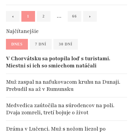
…
1
2
66
Najčítanejšie
DNES
7 DNÍ
30 DNÍ
V Chorvátsku sa potopila loď s turistami.
Miestni si ich so smiechom natáčali
Muž zaspal na nafukovacom kruhu na Dunaji.
Prebudil sa až v Rumunsku
Medvedica zaútočila na súrodencov na poli.
Dvaja zomreli, tretí bojuje o život
Dráma v Lučenci. Muž s nožom liezol po