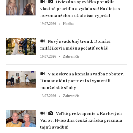
Hviezdna speváčka porušila
vlastné pravidlo a vydala sa! Na dieťa s
novomanželom už ale čas vypršal
19.07.2026
Hudba
Nový svadobný trend: Domáci
miláčikovia môžu spečatiť sobáš
16.07.2026
Zahraničie
V Moskve sa konala svadba robotov.
Humanoidní partneri si vymenili
manželské sľuby
13.07.2026
Zahraničie
Veľké prekvapenie z Karlových
Varov: Hviezdna česká kráska priznala
tajnú svadbu!