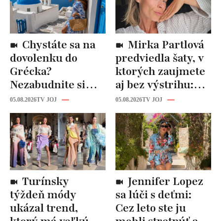
Chystáte sa na
Mirka Partlová
dovolenku do
predviedla šaty, v
Grécka?
ktorých zaujmete
Nezabudnite si
aj bez výstrihu:
odtiaľ uloviť tieto
Ich čaro je v tomto
05.08.2026
TV JOJ
05.08.2026
TV JOJ
štýlové kúsky
detaile
Turínsky
Jennifer Lopez
týždeň módy
sa lúči s deťmi:
ukázal trend,
Cez leto ste ju