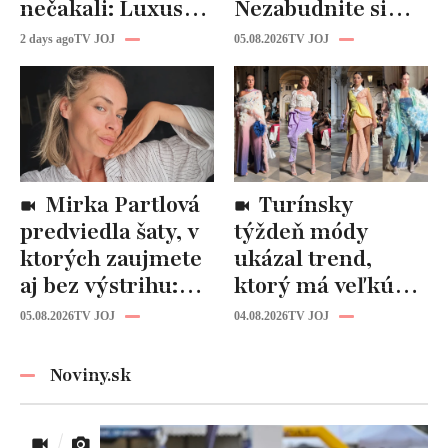
nečakali: Luxusná
Nezabudnite si
kuchyňa aj
odtiaľ uloviť tieto
2 days ago
TV JOJ
05.08.2026
TV JOJ
kúpeľňa ako z
štýlové kúsky
novostavby!
Mirka Partlová
Turínsky
predviedla šaty, v
týždeň módy
ktorých zaujmete
ukázal trend,
aj bez výstrihu:
ktorý má veľkú
Ich čaro je v tomto
budúcnosť: Počuli
05.08.2026
TV JOJ
04.08.2026
TV JOJ
detaile
ste už o tomto
materiáli?
Noviny.sk