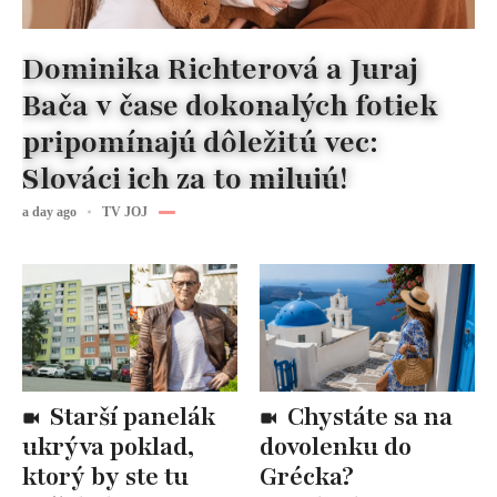
Dominika Richterová a Juraj
Bača v čase dokonalých fotiek
pripomínajú dôležitú vec:
Slováci ich za to milujú!
a day ago
TV JOJ
Starší panelák
Chystáte sa na
ukrýva poklad,
dovolenku do
ktorý by ste tu
Grécka?