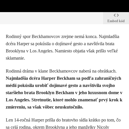
Embed kód
Rodinný spor Beckhamovcov zrejme nemá konca. Najmladšia
dcéra Harper sa pokúsila o dojímavé gesto a navštívila brata
Brooklyna v Los Angeles. Namiesto objatia však prišlo veľké
sklamanie.
Rodinná dráma v klane Beckhamovcov naberá na obrátkach.
Najmladšia dcéra
Harper Beckham
sa podľa zahraničných
médií pokúsila urobiť dojímavé gesto a navštívila svojho
staršieho brata
Brooklyn Beckham
v jeho luxusnom dome v
Los Angeles. Stretnutie, ktoré mohlo znamenať prvý krok k
zmiereniu, sa však vôbec neuskutočnilo.
Len 14-ročná Harper prišla do bratovho sídla krátko po tom, čo
sa celá rodina, okrem Brooklyna a jeho manželky
Nicoly