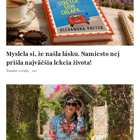
Myslela si, že našla lásku. Namiesto nej
prišla najväčšia lekcia života!
Ženské vzťahy