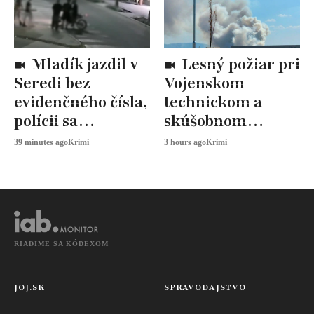
Mladík jazdil v
Lesný požiar pri
Seredi bez
Vojenskom
evidenčného čísla,
technickom a
polícii sa
skúšobnom
vysmieval. Šok
ústave: Zasahujú
39 minutes ago
Krimi
3 hours ago
Krimi
prišiel až po
desiatky hasičov
pozretí kamier
RIADIME SA KÓDEXOM
JOJ.SK
SPRAVODAJSTVO