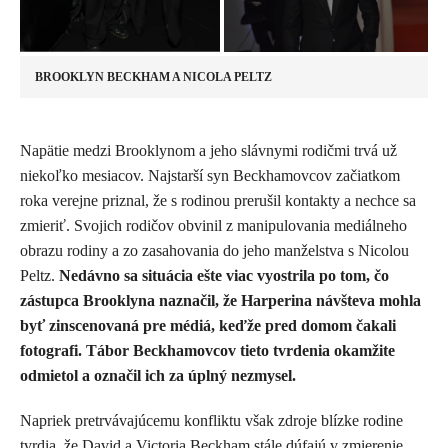
BROOKLYN BECKHAM A NICOLA PELTZ
​Napätie medzi Brooklynom a jeho slávnymi rodičmi trvá už
niekoľko mesiacov. Najstarší syn Beckhamovcov začiatkom
roka verejne priznal, že s rodinou prerušil kontakty a nechce sa
zmieriť. Svojich rodičov obvinil z manipulovania mediálneho
obrazu rodiny a zo zasahovania do jeho manželstva s Nicolou
Peltz.
Nedávno sa situácia ešte viac vyostrila po tom, čo
zástupca Brooklyna naznačil, že Harperina návšteva mohla
byť zinscenovaná pre médiá, keďže pred domom čakali
fotografi. Tábor Beckhamovcov tieto tvrdenia okamžite
odmietol a označil ich za úplný nezmysel.
Napriek pretrvávajúcemu konfliktu však zdroje blízke rodine
tvrdia, že David a
Victoria Beckham
stále dúfajú v zmierenie.