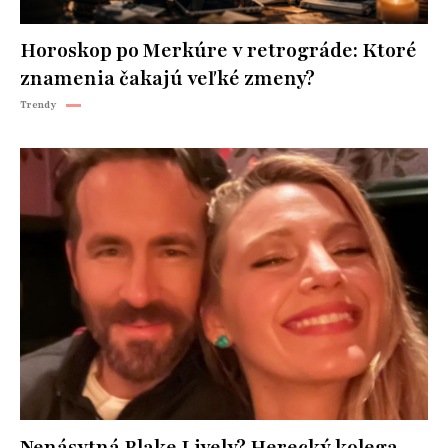
Horoskop po Merkúre v retrográde: Ktoré
znamenia čakajú veľké zmeny?
Trendy
Nenásytná Blake Lively? Herecký kolega