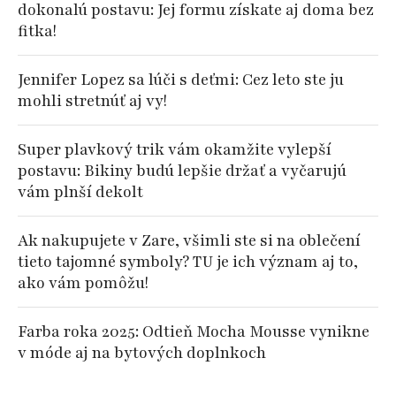
dokonalú postavu: Jej formu získate aj doma bez
fitka!
Jennifer Lopez sa lúči s deťmi: Cez leto ste ju
mohli stretnúť aj vy!
Super plavkový trik vám okamžite vylepší
postavu: Bikiny budú lepšie držať a vyčarujú
vám plnší dekolt
Ak nakupujete v Zare, všimli ste si na oblečení
tieto tajomné symboly? TU je ich význam aj to,
ako vám pomôžu!
Farba roka 2025: Odtieň Mocha Mousse vynikne
v móde aj na bytových doplnkoch