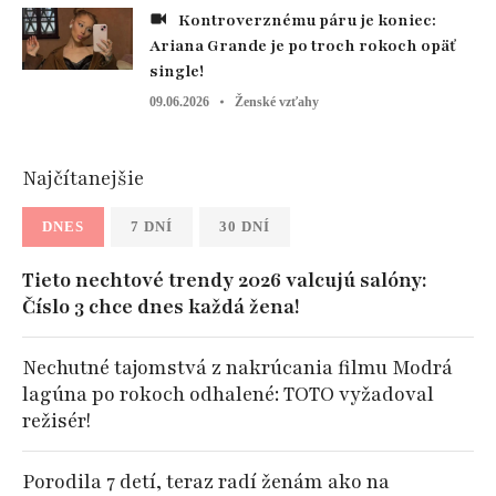
Kontroverznému páru je koniec:
Ariana Grande je po troch rokoch opäť
single!
09.06.2026
Ženské vzťahy
Najčítanejšie
DNES
7 DNÍ
30 DNÍ
Tieto nechtové trendy 2026 valcujú salóny:
Číslo 3 chce dnes každá žena!
Nechutné tajomstvá z nakrúcania filmu Modrá
lagúna po rokoch odhalené: TOTO vyžadoval
režisér!
Porodila 7 detí, teraz radí ženám ako na