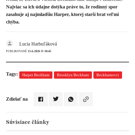
Najviac sa ich údajne dotýka práve to, že rodinný spor
zasahuje aj najmladšiu Harper, ktorej starší brat veľmi
chýba.
Lucia Harbuľáková
PUBLIKOVANÉ
15.6.2026 O 10:45
Tagy:
Harper Beckham
Brooklyn Beckham
Beckhamovci
Zdielať na
Súvisiace články