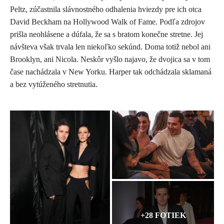
Peltz,
zúčastnila slávnostného odhalenia hviezdy pre ich otca
David Beckham
na
Hollywood Walk of Fame
. Podľa zdrojov
prišla neohlásene a dúfala, že sa s bratom konečne stretne.
Jej
návšteva však trvala len niekoľko sekúnd. Doma totiž nebol ani
Brooklyn, ani Nicola. Neskôr vyšlo najavo, že dvojica sa v tom
čase nachádzala v New Yorku. Harper tak odchádzala sklamaná
a bez vytúženého stretnutia.
+28 FOTIEK