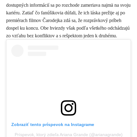
dostupných informácií sa po rozchode zameriava najmä na svoju
kariéru. Zatiaľ čo fanúšikovia dúfali, že ich láska prežije aj po
premiérach filmov Čarodejka zdá sa, že rozprávkový príbeh
dospel ku koncu. Obe hviezdy však podľa všetkého odchádzajú
zo vzťahu bez konfliktov a s rešpektom jeden k druhému.
Zobraziť tento príspevok na Instagrame
Príspevok, ktorý zdieľa Ariana Grande (@arianagrande)