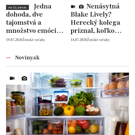
Jedna
Nenásytná
PR ČLÁNOK
dohoda, dve
Blake Lively?
tajomstvá a
Herecký kolega
množstvo emócií.
priznal, koľko
Mia Sheridan a
peňazí od neho
19.07.2026
Ženské vzťahy
14.07.2026
Ženské vzťahy
Graysonov sľub
vyžaduje!
Noviny.sk