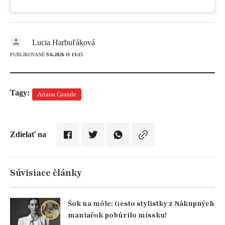
Lucia Harbuľáková
PUBLIKOVANÉ
9.6.2026 O 13:15
Tagy:
Ariana Grande
Zdielať na
Súvisiace články
Šok na móle: Gesto stylistky z Nákupných
maniačok pobúrilo missku!