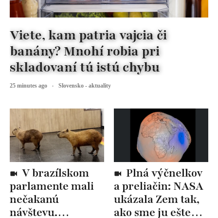
Viete, kam patria vajcia či
banány? Mnohí robia pri
skladovaní tú istú chybu
25 minutes ago
Slovensko - aktuality
V brazílskom
Plná výčnelkov
parlamente mali
a preliačin: NASA
nečakanú
ukázala Zem tak,
návštevu.
ako sme ju ešte