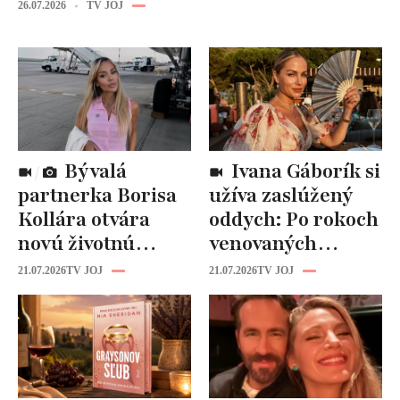
26.07.2026
TV JOJ
Bývalá
Ivana Gáborík si
partnerka Borisa
užíva zaslúžený
Kollára otvára
oddych: Po rokoch
novú životnú
venovaných
kapitolu: Laura
rodine prišiel čas
21.07.2026
TV JOJ
21.07.2026
TV JOJ
Vizváryová ide
na seba
pomáhať ženám