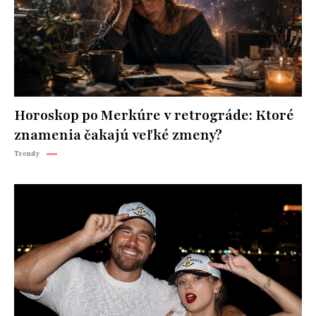
Horoskop po Merkúre v retrográde: Ktoré
znamenia čakajú veľké zmeny?
Trendy