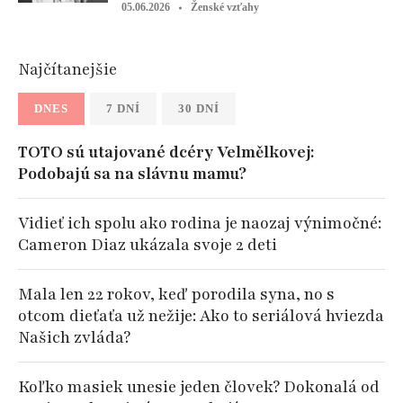
05.06.2026
Ženské vzťahy
Najčítanejšie
DNES
7 DNÍ
30 DNÍ
TOTO sú utajované dcéry Velmělkovej:
Podobajú sa na slávnu mamu?
Vidieť ich spolu ako rodina je naozaj výnimočné:
Cameron Diaz ukázala svoje 2 deti
Mala len 22 rokov, keď porodila syna, no s
otcom dieťaťa už nežije: Ako to seriálová hviezda
Našich zvláda?
Koľko masiek unesie jeden človek? Dokonalá od