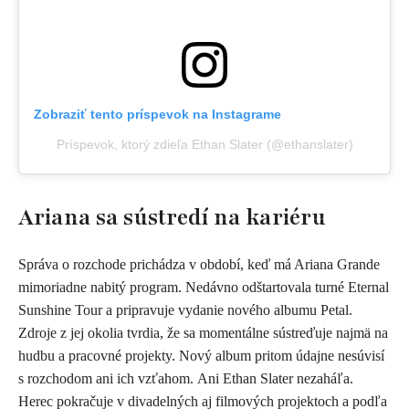
Zobraziť tento príspevok na Instagrame
Príspevok, ktorý zdieľa Ethan Slater (@ethanslater)
Ariana sa sústredí na kariéru
Správa o rozchode prichádza v období, keď má Ariana Grande
mimoriadne nabitý program. Nedávno odštartovala turné Eternal
Sunshine Tour a pripravuje vydanie nového albumu Petal.
Zdroje z jej okolia tvrdia, že sa momentálne sústreďuje najmä na
hudbu a pracovné projekty. Nový album pritom údajne nesúvisí
s rozchodom ani ich vzťahom. Ani Ethan Slater nezaháľa.
Herec pokračuje v divadelných aj filmových projektoch a podľa