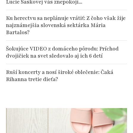
Lucie Saskovej vás znepokojí...
Ku herectvu sa neplánuje vrátiť: Z čoho však žije
najznámejšia slovenská sektárka Mária
Bartalos?
Šokujúce VIDEO z domáceho pôrodu: Príchod
dvojičiek na svet sledovalo aj ich 6 detí
Ruší koncerty a nosí široké oblečenie: Čaká
Rihanna tretie dieťa?