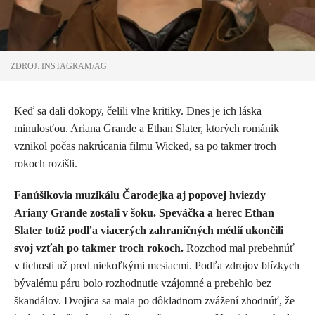
ZDROJ: INSTAGRAM/AG
Keď sa dali dokopy, čelili vlne kritiky. Dnes je ich láska
minulosťou. Ariana Grande a Ethan Slater, ktorých románik
vznikol počas nakrúcania filmu Wicked, sa po takmer troch
rokoch rozišli.
Fanúšikovia muzikálu Čarodejka aj popovej hviezdy
Ariany Grande zostali v šoku. Speváčka a herec Ethan
Slater totiž podľa viacerých zahraničných médií ukončili
svoj vzťah po takmer troch rokoch.
Rozchod mal prebehnúť
v tichosti už pred niekoľkými mesiacmi. Podľa zdrojov blízkych
bývalému páru bolo rozhodnutie vzájomné a prebehlo bez
škandálov. Dvojica sa mala po dôkladnom zvážení zhodnúť, že