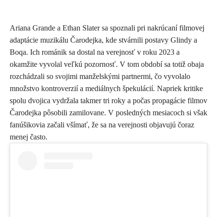
Ariana Grande a Ethan Slater sa spoznali pri nakrúcaní filmovej
adaptácie muzikálu Čarodejka, kde stvárnili postavy Glindy a
Boqa. Ich románik sa dostal na verejnosť v roku 2023 a
okamžite vyvolal veľkú pozornosť. V tom období sa totiž obaja
rozchádzali so svojimi manželskými partnermi, čo vyvolalo
množstvo kontroverzií a mediálnych špekulácií. Napriek kritike
spolu dvojica vydržala takmer tri roky a počas propagácie filmov
Čarodejka pôsobili zamilovane. V posledných mesiacoch si však
fanúšikovia začali všímať, že sa na verejnosti objavujú čoraz
menej často.