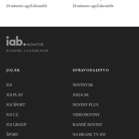
Kapybary sa
nevideli
24 minutes ago
Zahraničie
24 minutes ago
Zahraničie
prechádzali po
chodbách
RIADIME SA KÓDEXOM
JOJ.SK
SPRAVODAJSTVO
JOJ
NOVINY.SK
JOJ PLAY
JOJ24.SK
JOJ ŠPORT
NOVINY PLUS
JOJ CZ
VIDEONOVINY
JOJ GROUP
RANNÉ NOVINY
ŠPORT
NA HRANE TV JOJ