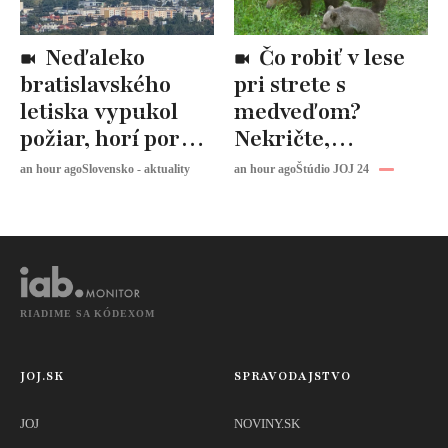
Neďaleko
Čo robiť v lese
bratislavského
pri strete s
letiska vypukol
medveďom?
požiar, horí porast
Nekričte,
a odpad
odborník radí
an hour ago
Slovensko - aktuality
an hour ago
Štúdio JOJ 24
urobiť presný
opak
RIADIME SA KÓDEXOM
JOJ.SK
SPRAVODAJSTVO
JOJ
NOVINY.SK