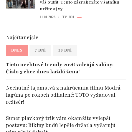
váš outfit: Tento zázrak máte v šatníku
určite aj vy!
11.01.2026
TV JOJ
Najčítanejšie
DNES
7 DNÍ
30 DNÍ
Tieto nechtové trendy 2026 valcujú salóny:
Číslo 3 chce dnes každá žena!
Nechutné tajomstvá z nakrúcania filmu Modrá
lagúna po rokoch odhalené: TOTO vyžadoval
režisér!
Super plavkový trik vám okamžite vylepší
postavu: Bikiny budú lepšie držať a vyčarujú