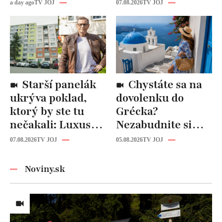
tam riadi
pripomínajú
a day ago
TV JOJ
07.08.2026
TV JOJ
propaganda, ľudí
dôležitú vec:
zabíjajú na
Slováci ich za to
uliciach
milujú!
Starší panelák
Chystáte sa na
ukrýva poklad,
dovolenku do
ktorý by ste tu
Grécka?
nečakali: Luxusná
Nezabudnite si
kuchyňa aj
odtiaľ uloviť tieto
07.08.2026
TV JOJ
05.08.2026
TV JOJ
kúpeľňa ako z
štýlové kúsky
novostavby!
Noviny.sk