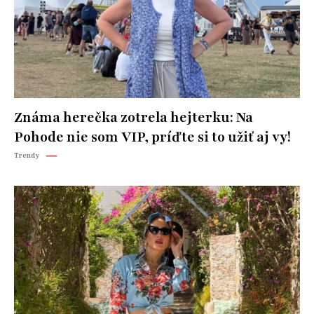
Známa herečka zotrela hejterku: Na
Pohode nie som VIP, príďte si to užiť aj vy!
Trendy