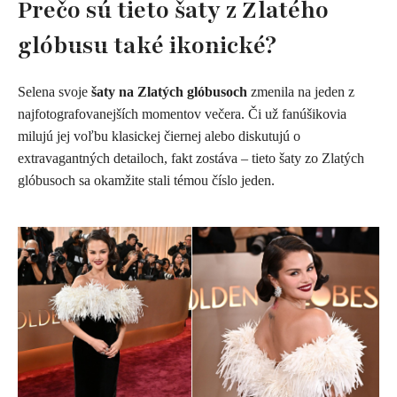
Prečo sú tieto šaty z Zlatého
glóbusu také ikonické?
Selena svoje
šaty na Zlatých glóbusoch
zmenila na jeden z
najfotografovanejších momentov večera. Či už fanúšikovia
milujú jej voľbu klasickej čiernej alebo diskutujú o
extravagantných detailoch, fakt zostáva – tieto šaty zo Zlatých
glóbusoch sa okamžite stali témou číslo jeden.