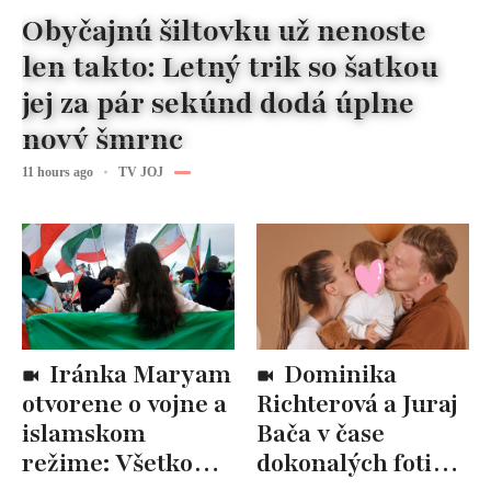
Obyčajnú šiltovku už nenoste
len takto: Letný trik so šatkou
jej za pár sekúnd dodá úplne
nový šmrnc
11 hours ago
TV JOJ
Iránka Maryam
Dominika
otvorene o vojne a
Richterová a Juraj
islamskom
Bača v čase
režime: Všetko
dokonalých fotiek