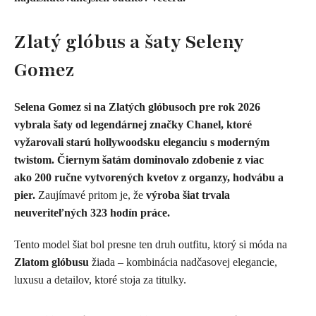
Zlatý glóbus a šaty Seleny
Gomez
Selena Gomez si na Zlatých glóbusoch
pre rok 2026
vybrala
šaty od legendárnej značky Chanel
, ktoré
vyžarovali starú hollywoodsku eleganciu s moderným
twistom. Čiernym šatám dominovalo zdobenie z viac
ako
200 ručne vytvorených kvetov z organzy, hodvábu a
pier.
Zaujímavé pritom je, že
výroba šiat trvala
neuveriteľných
323 hodín práce.
Tento model šiat bol presne ten druh outfitu, ktorý si móda na
Zlatom glóbusu
žiada – kombinácia nadčasovej elegancie,
luxusu a detailov, ktoré stoja za titulky.