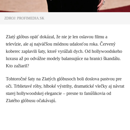
ZDROJ: PROFIMEDIA.SK
Zlatý glóbus opäť dokázal, že nie je len oslavou filmu a
televízie, ale aj najväčšou módnou udalosťou roka. Červený
koberec zaplavili šaty, ktoré vyrážali dych. Od hollywoodskeho
luxusu až po odvážne modely balansujúce na hranici škandálu.
Kto zažiaril?
Tohtoročné šaty na Zlatých glóbusoch boli doslova pastvou pre
oči. Trblietavé róby, hlboké výstrihy, dramatické vlečky aj návrat
starej hollywoodskej elegancie – presne to fanúšikovia od
Zlatého glóbusu očakávajú.