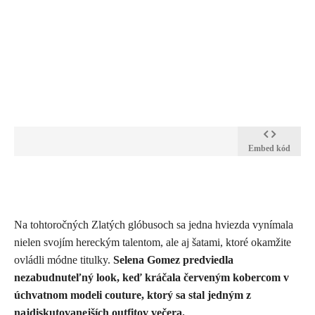
Embed kód
Na tohtoročných Zlatých glóbusoch sa jedna hviezda vynímala
nielen svojím hereckým talentom, ale aj šatami, ktoré okamžite
ovládli módne titulky.
Selena Gomez predviedla
nezabudnuteľný look, keď kráčala červeným kobercom v
úchvatnom modeli couture, ktorý sa stal jedným z
najdiskutovanejších outfitov večera.