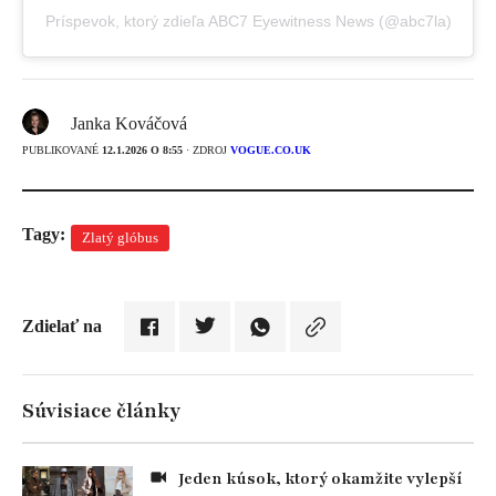
Príspevok, ktorý zdieľa ABC7 Eyewitness News (@abc7la)
Janka Kováčová
PUBLIKOVANÉ
12.1.2026 O 8:55
· ZDROJ
VOGUE.CO.UK
Tagy:
Zlatý glóbus
Zdielať na
Súvisiace články
Jeden kúsok, ktorý okamžite vylepší