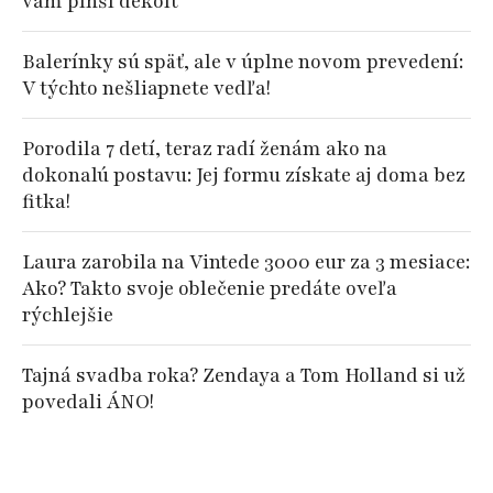
vám plnší dekolt
Balerínky sú späť, ale v úplne novom prevedení:
V týchto nešliapnete vedľa!
Porodila 7 detí, teraz radí ženám ako na
dokonalú postavu: Jej formu získate aj doma bez
fitka!
Laura zarobila na Vintede 3000 eur za 3 mesiace:
Ako? Takto svoje oblečenie predáte oveľa
rýchlejšie
Tajná svadba roka? Zendaya a Tom Holland si už
povedali ÁNO!