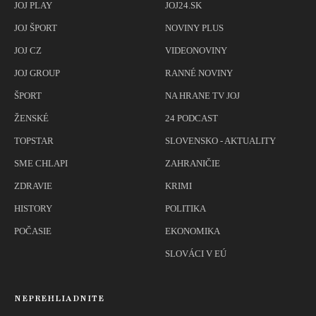
JOJ PLAY
JOJ24.SK
JOJ ŠPORT
NOVINY PLUS
JOJ CZ
VIDEONOVINY
JOJ GROUP
RANNÉ NOVINY
ŠPORT
NA HRANE TV JOJ
ŽENSKÉ
24 PODCAST
TOPSTAR
SLOVENSKO - AKTUALITY
SME CHLAPI
ZAHRANIČIE
ZDRAVIE
KRIMI
HISTORY
POLITIKA
POČASIE
EKONOMIKA
SLOVÁCI V EÚ
NEPREHLIADNITE