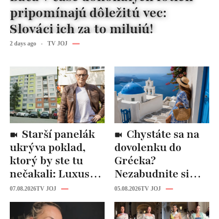
pripomínajú dôležitú vec:
Slováci ich za to milujú!
2 days ago
TV JOJ
Starší panelák
Chystáte sa na
ukrýva poklad,
dovolenku do
ktorý by ste tu
Grécka?
nečakali: Luxusná
Nezabudnite si
kuchyňa aj
odtiaľ uloviť tieto
07.08.2026
TV JOJ
05.08.2026
TV JOJ
kúpeľňa ako z
štýlové kúsky
novostavby!