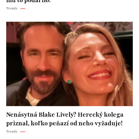
mu to podarilo!
Trendy
Nenásytná Blake Lively? Herecký kolega
priznal, koľko peňazí od neho vyžaduje!
Trendy