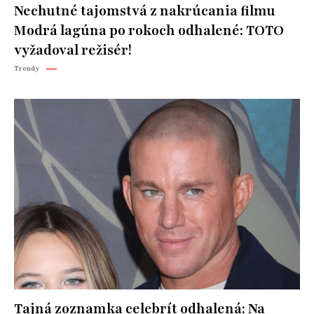
Nechutné tajomstvá z nakrúcania filmu
Modrá lagúna po rokoch odhalené: TOTO
vyžadoval režisér!
Trendy
Tajná zoznamka celebrít odhalená: Na