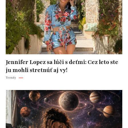
Jennifer Lopez sa lúči s deťmi: Cez leto ste
ju mohli stretnúť aj vy!
Trendy