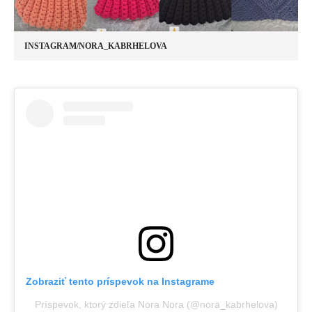
INSTAGRAM/NORA_KABRHELOVA
Zobraziť tento príspevok na Instagrame
Príspevok, ktorý zdieľa Nora Nora (@nora_kabrhelova)