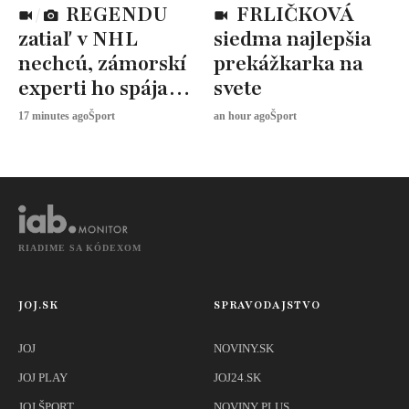
REGENDU
FRLIČKOVÁ
zatiaľ v NHL
siedma najlepšia
nechcú, zámorskí
prekážkarka na
experti ho spájajú
svete
s dvoma klubmi
17 minutes ago
Šport
an hour ago
Šport
RIADIME SA KÓDEXOM
JOJ.SK
SPRAVODAJSTVO
JOJ
NOVINY.SK
JOJ PLAY
JOJ24.SK
JOJ ŠPORT
NOVINY PLUS