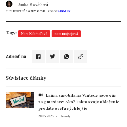
Janka Kováčová
PUBLIKOVANÉ
1.6.2025 O 7:00
· ZDROJ
SARM.SK
Tagy:
Nora Kabrheľová
nora mojsejová
Zdielať na
Súvisiace články
Laura zarobila na Vintede 3000 eur
za 3 mesiace: Ako? Takto svoje oblečenie
predáte oveľa rýchlejšie
28.05.2025
Trendy