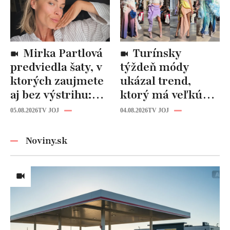
Mirka Partlová
Turínsky
predviedla šaty, v
týždeň módy
ktorých zaujmete
ukázal trend,
aj bez výstrihu:
ktorý má veľkú
Ich čaro je v tomto
budúcnosť: Počuli
05.08.2026
TV JOJ
04.08.2026
TV JOJ
detaile
ste už o tomto
materiáli?
Noviny.sk