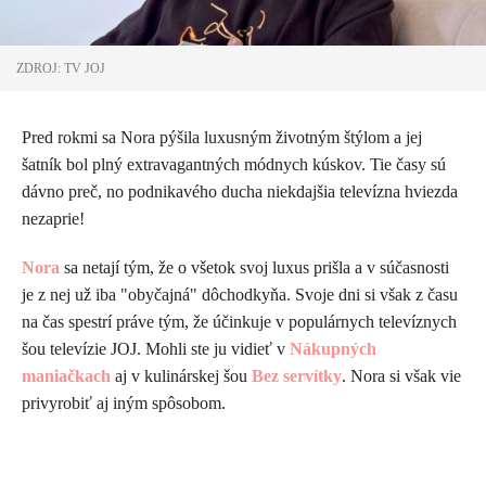
ZDROJ: TV JOJ
Pred rokmi sa Nora pýšila luxusným životným štýlom a jej
šatník bol plný extravagantných módnych kúskov. Tie časy sú
dávno preč, no podnikavého ducha niekdajšia televízna hviezda
nezaprie!
Nora
sa netají tým, že o všetok svoj luxus prišla a v súčasnosti
je z nej už iba "obyčajná" dôchodkyňa. Svoje dni si však z času
na čas spestrí práve tým, že účinkuje v populárnych televíznych
šou televízie JOJ. Mohli ste ju vidieť v
Nákupných
maniačkach
aj v kulinárskej šou
Bez servítky
. Nora si však vie
privyrobiť aj iným spôsobom.