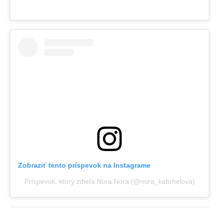
Zobraziť tento príspevok na Instagrame
Príspevok, ktorý zdieľa Nora Nora (@nora_kabrhelova)