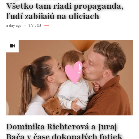
Všetko tam riadi propaganda,
ľudí zabíjajú na uliciach
a day ago
TV JOJ
Dominika Richterová a Juraj
Bača v čase dokonalých fotiek