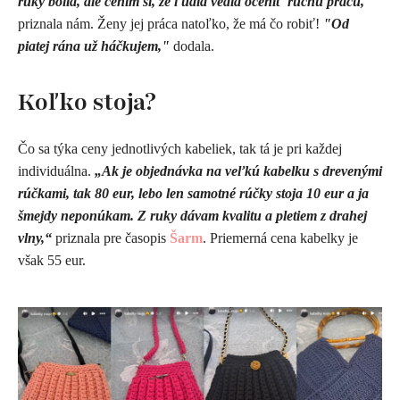
ruky bolia, ale cením si, že ľudia vedia oceniť ručnú prácu,"
priznala nám. Ženy jej práca natoľko, že má čo robiť!
"Od
piatej rána už háčkujem,"
dodala.
Koľko stoja?
Čo sa týka ceny jednotlivých kabeliek, tak tá je pri každej
individuálna.
„Ak je objednávka na veľkú kabelku s drevenými
rúčkami, tak 80 eur, lebo len samotné rúčky stoja 10 eur a ja
šmejdy neponúkam. Z ruky dávam kvalitu a pletiem z drahej
vlny,“
priznala pre časopis
Šarm
. Priemerná cena kabelky je
však 55 eur.