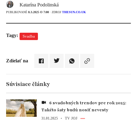
Katarína Podolinská
PUBLIKOVANÉ
8.3.2025 O 7:00
· ZDROJ
THESUN.CO.UK
Tagy:
Svadba
Zdielať na
Súvisiace články
6 svadobných trendov pre rok 2025:
Takéto šaty budú nosiť nevesty
31.01.2025
TV JOJ