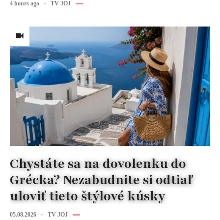
4 hours ago
TV JOJ
Chystáte sa na dovolenku do
Grécka? Nezabudnite si odtiaľ
uloviť tieto štýlové kúsky
05.08.2026
TV JOJ