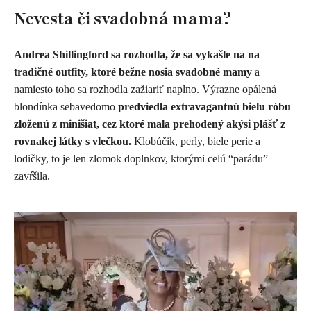
Nevesta či svadobná mama?
Andrea Shillingford sa rozhodla, že sa vykašle na na
tradičné outfity, ktoré bežne nosia svadobné mamy
a
namiesto toho sa rozhodla zažiariť naplno. Výrazne opálená
blondínka sebavedomo
predviedla extravagantnú bielu róbu
zloženú z minišiat, cez ktoré mala prehodený akýsi plášť z
rovnakej látky s vlečkou.
Klobúčik, perly, biele perie a
lodičky, to je len zlomok doplnkov, ktorými celú “parádu”
zavŕšila.