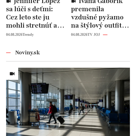
Jennifer Lopez
Ivana Gáborík
sa lúči s deťmi:
premenila
Cez leto ste ju
vzdušné pyžamo
mohli stretnúť aj
na štýlový outfit:
vy!
Tento trik vás
04.08.2026
Trendy
04.08.2026
TV JOJ
zachráni počas
horúčav
Noviny.sk