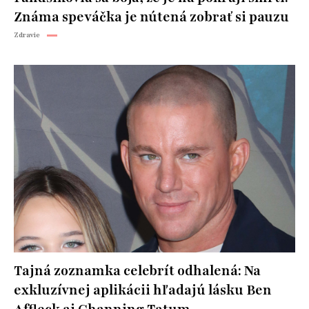
Známa speváčka je nútená zobrať si pauzu
Zdravie
Tajná zoznamka celebrít odhalená: Na
exkluzívnej aplikácii hľadajú lásku Ben