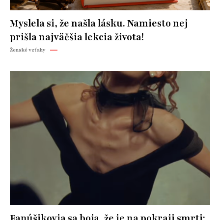
Myslela si, že našla lásku. Namiesto nej
prišla najväčšia lekcia života!
Ženské vzťahy
Fanúšikovia sa boja, že je na pokraji smrti: