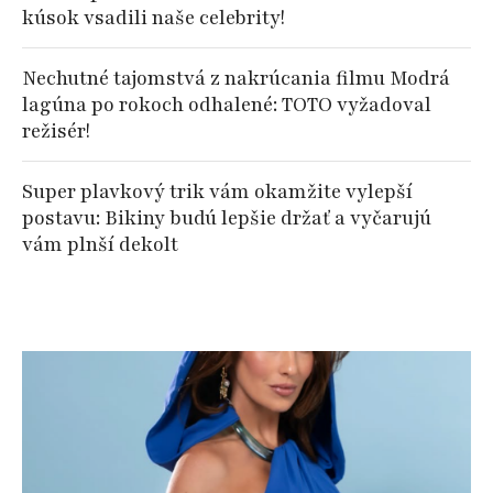
kúsok vsadili naše celebrity!
Nechutné tajomstvá z nakrúcania filmu Modrá
lagúna po rokoch odhalené: TOTO vyžadoval
režisér!
Super plavkový trik vám okamžite vylepší
postavu: Bikiny budú lepšie držať a vyčarujú
vám plnší dekolt