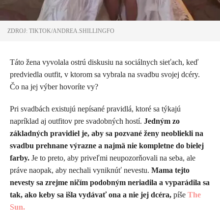
ZDROJ: TIKTOK/ANDREA.SHILLINGFO
Táto žena vyvolala ostrú diskusiu na sociálnych sieťach, keď
predviedla outfit, v ktorom sa vybrala na svadbu svojej dcéry.
Čo na jej výber hovoríte vy?
Pri svadbách existujú nepísané pravidlá, ktoré sa týkajú
napríklad aj outfitov pre svadobných hostí.
Jedným zo
základných pravidiel je, aby sa pozvané ženy neobliekli na
svadbu prehnane výrazne a najmä nie kompletne do bielej
farby.
Je to preto, aby priveľmi neupozorňovali na seba, ale
práve naopak, aby nechali vyniknúť nevestu.
Mama tejto
nevesty sa zrejme ničím podobným neriadila a vyparádila sa
tak, ako keby sa išla vydávať ona a nie jej dcéra,
píše
The
Sun.