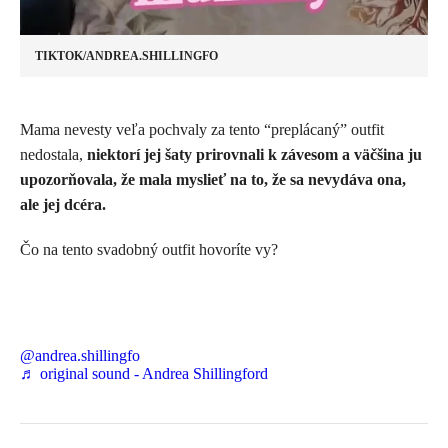
TIKTOK/ANDREA.SHILLINGFO
Mama nevesty veľa pochvaly za tento “preplácaný” outfit
nedostala,
niektorí jej šaty prirovnali k závesom a väčšina ju
upozorňovala, že mala myslieť na to, že sa nevydáva ona,
ale jej dcéra.
Čo na tento svadobný outfit hovoríte vy?
@andrea.shillingfo
♬ original sound - Andrea Shillingford