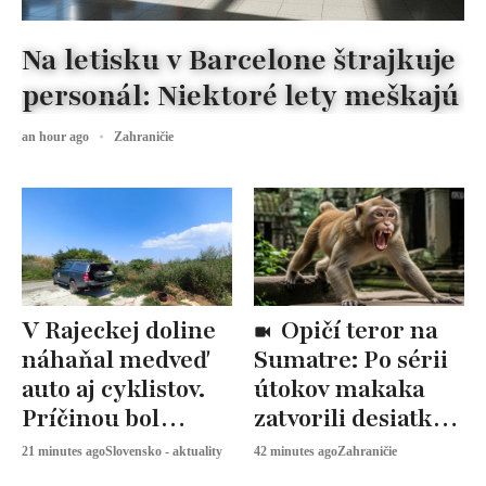
Na letisku v Barcelone štrajkuje
personál: Niektoré lety meškajú
an hour ago
Zahraničie
V Rajeckej doline
Opičí teror na
náhaňal medveď
Sumatre: Po sérii
auto aj cyklistov.
útokov makaka
Príčinou bol
zatvorili desiatky
nelegálny
škôl
21 minutes ago
Slovensko - aktuality
42 minutes ago
Zahraničie
biologický odpad