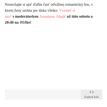
Nenechajte si ujsť ďalšiu časť odvážnej romantickej šou, v
ktorej ženy urobia pre lásku všetko.
Vezmeš si
ma?
s moderátorkou
Jasminou Alagič
už túto sobotu o
20:40 na JOJke!
Embed kód