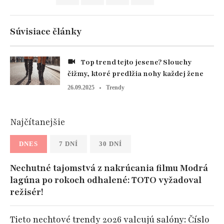
Súvisiace články
Top trend tejto jesene? Slouchy
čižmy, ktoré predlžia nohy každej žene
26.09.2025
Trendy
Najčítanejšie
DNES
7 DNÍ
30 DNÍ
Nechutné tajomstvá z nakrúcania filmu Modrá
lagúna po rokoch odhalené: TOTO vyžadoval
režisér!
Tieto nechtové trendy 2026 valcujú salóny: Číslo