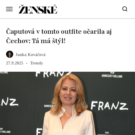
Čaputová v tomto outfite očarila aj
Čechov: Tá má štýl!
Janka Kováčová
27.9.2025
Trendy