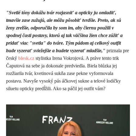
"Svetlé tóny dokážu tvár rozjasniť a opticky ju omladiť,
tmavšie zase zužujú, ale môžu pôsobiť tvrdšie. Preto, ak sú
ženy zrelšie, odporučila by som im, aby čiernu použili v
spodnej časti postavy, ktorú aj tak väčšina žien chce zúžiť a
pridať viac "svetla" do tváre. Tým pádom aj celkový outfit
bude vyzerať sviežejšie a budete vyzerať mladšie,"
priznala pre
český
blesk.cz
stylistka Irena Vokrojová. A práve tento trik
Čaputová na sebe ja dokonale predviedla. Biela blúzka jej
rozžiarila tvár, kvetinová sukňa zase pekne vyformovala
postavu. Navyše vysoký pás áčkovej sukne a telové lodičky
siluetu opticky predĺžili. Ako sa páčil jej outfit vám?