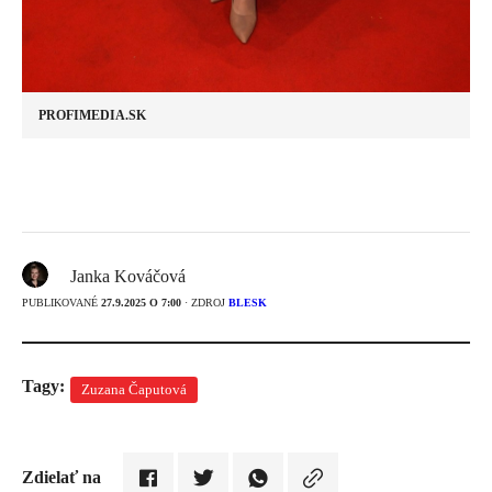
PROFIMEDIA.SK
Janka Kováčová
PUBLIKOVANÉ
27.9.2025 O 7:00
· ZDROJ
BLESK
Tagy:
Zuzana Čaputová
Zdielať na