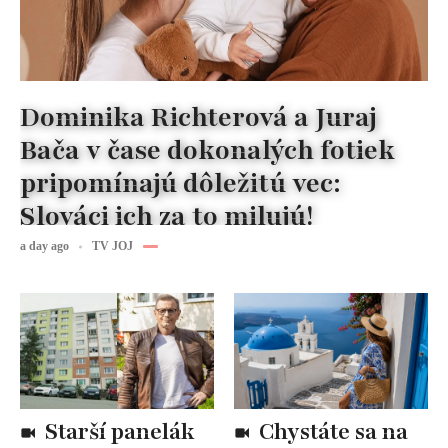
Dominika Richterová a Juraj
Bača v čase dokonalých fotiek
pripomínajú dôležitú vec:
Slováci ich za to milujú!
a day ago
TV JOJ
Starší panelák
Chystáte sa na