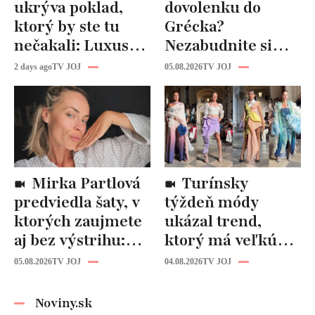
ukrýva poklad,
dovolenku do
ktorý by ste tu
Grécka?
nečakali: Luxusná
Nezabudnite si
kuchyňa aj
odtiaľ uloviť tieto
2 days ago
TV JOJ
05.08.2026
TV JOJ
kúpeľňa ako z
štýlové kúsky
novostavby!
Mirka Partlová
Turínsky
predviedla šaty, v
týždeň módy
ktorých zaujmete
ukázal trend,
aj bez výstrihu:
ktorý má veľkú
Ich čaro je v tomto
budúcnosť: Počuli
05.08.2026
TV JOJ
04.08.2026
TV JOJ
detaile
ste už o tomto
materiáli?
Noviny.sk