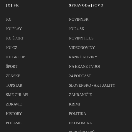
JOJ.SK
SPRAVODAJSTVO
JOJ
NOVINY.SK
JOJ PLAY
JOJ24.SK
JOJ ŠPORT
NOVINY PLUS
JOJ CZ
VIDEONOVINY
JOJ GROUP
RANNÉ NOVINY
ŠPORT
NA HRANE TV JOJ
ŽENSKÉ
24 PODCAST
TOPSTAR
SLOVENSKO - AKTUALITY
SME CHLAPI
ZAHRANIČIE
ZDRAVIE
KRIMI
HISTORY
POLITIKA
POČASIE
EKONOMIKA