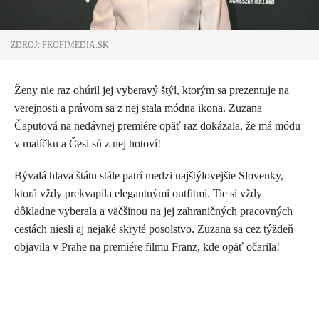
ZDROJ: PROFIMEDIA.SK
Ženy nie raz ohúril jej vyberavý štýl, ktorým sa prezentuje na
verejnosti a právom sa z nej stala módna ikona. Zuzana
Čaputová na nedávnej premiére opäť raz dokázala, že má módu
v malíčku a Česi sú z nej hotoví!
Bývalá hlava štátu stále patrí medzi najštýlovejšie Slovenky,
ktorá vždy prekvapila elegantnými outfitmi. Tie si vždy
dôkladne vyberala a väčšinou na jej zahraničných pracovných
cestách niesli aj nejaké skryté posolstvo. Zuzana sa cez týždeň
objavila v Prahe na premiére filmu Franz, kde opäť očarila!