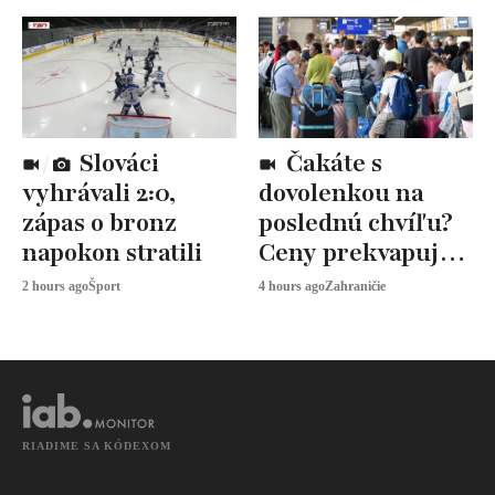
Slováci
Čakáte s
vyhrávali 2:0,
dovolenkou na
zápas o bronz
poslednú chvíľu?
napokon stratili
Ceny prekvapujú,
odborníci radia
2 hours ago
Šport
4 hours ago
Zahraničie
toto
RIADIME SA KÓDEXOM