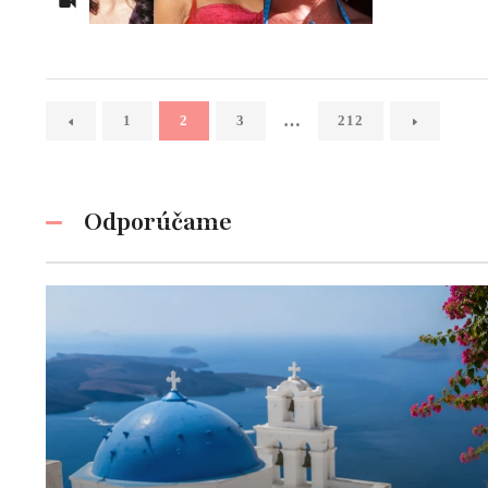
…
1
2
3
212
Odporúčame