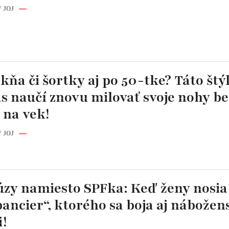
 JOJ
kňa či šortky aj po 50-tke? Táto štý
s naučí znovu milovať svoje nohy be
 na vek!
 JOJ
fúzy namiesto SPFka: Keď ženy nosia
pancier“, ktorého sa boja aj nábožen
i!