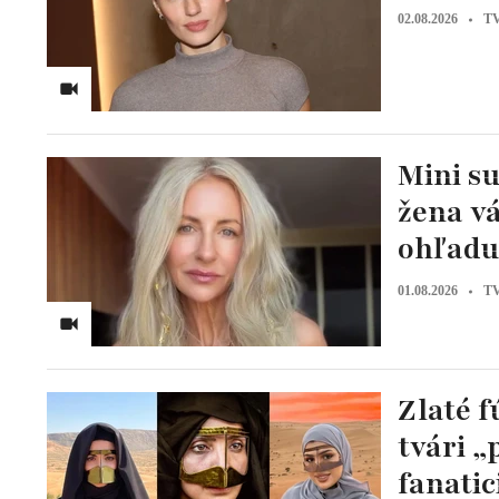
02.08.2026
TV
Mini su
žena vá
ohľadu
01.08.2026
TV
Zlaté 
tvári „
fanatic