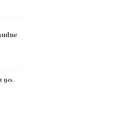
 nudne
z 90.