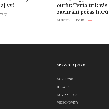
aj vy!
outfit: Tento trik vás
zachráni počas horú
rendy
04.08.2026
TV JOJ
SPRAVODAJSTVO
NOVINY.SK
JOJ24.SK
NOVINY PLUS
VIDEONOVINY