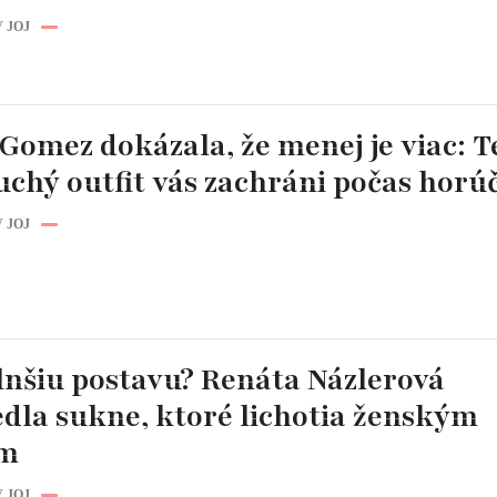
 JOJ
Gomez dokázala, že menej je viac: T
chý outfit vás zachráni počas horú
 JOJ
lnšiu postavu? Renáta Názlerová
edla sukne, ktoré lichotia ženským
ám
 JOJ