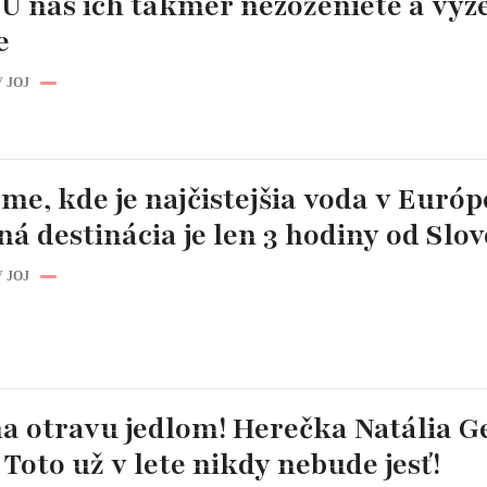
U nás ich takmer nezoženiete a vyz
e
 JOJ
 sme, kde je najčistejšia voda v Európ
á destinácia je len 3 hodiny od Slo
 JOJ
na otravu jedlom! Herečka Natália 
 Toto už v lete nikdy nebude jesť!