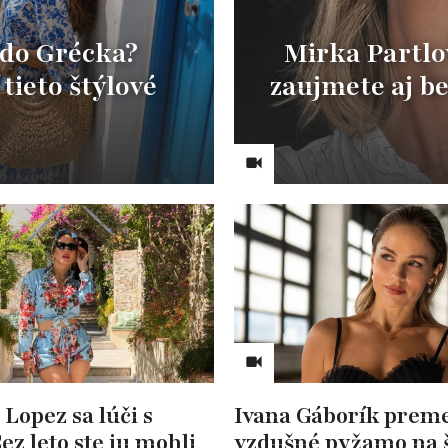
 do Grécka?
Mirka Partlo
 tieto štýlové
zaujmete aj be
 Lopez sa lúči s
Ivana Gáborík preme
ez leto ste ju mohli
vzdušné pyžamo na 