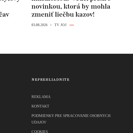
novinkou, ktorá by mohla
čav
zmeniť liečbu kazov!
03.08.2026
TV JOJ
NEPREHLIADNITE
REKLAMA
KONTAKT
PODMIENKY PRE SPRACOVANIE OSOBNYCH
UDAJOV
COOKIES