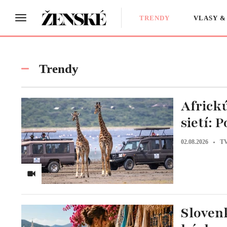
TRENDY
VLASY &
Trendy
Africkú
sietí: P
02.08.2026
TV
Slovenk