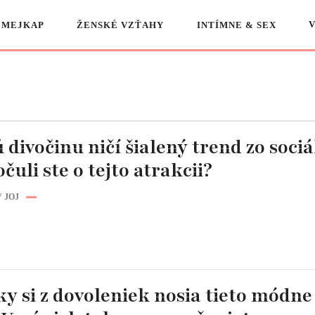
 MEJKAP
ŽENSKÉ VZŤAHY
INTÍMNE & SEX
 divočinu ničí šialený trend zo soci
očuli ste o tejto atrakcii?
 JOJ
y si z dovoleniek nosia tieto módne