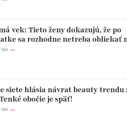
má vek: Tieto ženy dokazujú, že po
iatke sa rozhodne netreba obliekať
 JOJ
e siete hlásia návrat beauty trendu 
Tenké obočie je späť!
 JOJ