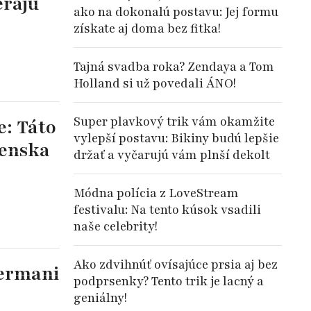
erajú
ako na dokonalú postavu: Jej formu
získate aj doma bez fitka!
Tajná svadba roka? Zendaya a Tom
Holland si už povedali ÁNO!
Super plavkový trik vám okamžite
e: Táto
vylepší postavu: Bikiny budú lepšie
venska
držať a vyčarujú vám plnší dekolt
Módna polícia z LoveStream
festivalu: Na tento kúsok vsadili
naše celebrity!
Ako zdvihnúť ovísajúce prsia aj bez
Germani
podprsenky? Tento trik je lacný a
geniálny!