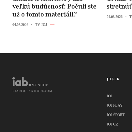
veľkú budúcnosť: Počuli ste
stretnúť 
už o tomto materiáli?
04.08.2026
T
04.08.2026
TV JOJ
JOJ.SK
RIADIME SA KÓDEXOM
JOJ
JOJ PLAY
JOJ ŠPORT
JOJ CZ