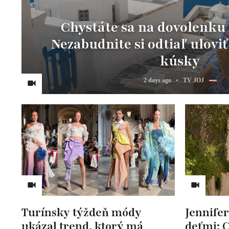
Chystáte sa na dovolenku
Nezabudnite si odtiaľ uloviť
kúsky
2 days ago
TV JOJ
Turínsky týždeň módy
Jennifer
ukázal trend, ktorý má
deťmi: C