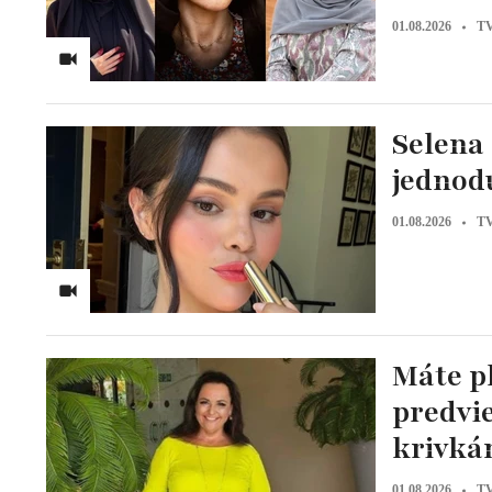
01.08.2026
TV
Selena 
jednodu
01.08.2026
TV
Máte p
predvi
krivk
01.08.2026
TV