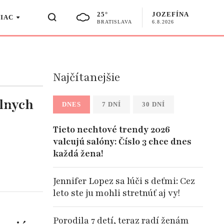
25°
JOZEFÍNA
VIAC
BRATISLAVA
6.8.2026
Najčítanejšie
álnych
DNES
7 DNÍ
30 DNÍ
Tieto nechtové trendy 2026
valcujú salóny: Číslo 3 chce dnes
každá žena!
Jennifer Lopez sa lúči s deťmi: Cez
leto ste ju mohli stretnúť aj vy!
Porodila 7 detí, teraz radí ženám