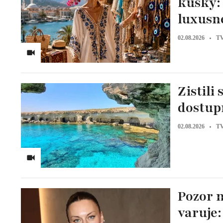
kúsky: 
luxusn
02.08.2026
TV
Zistili
dostupn
02.08.2026
TV
Pozor 
varuje: