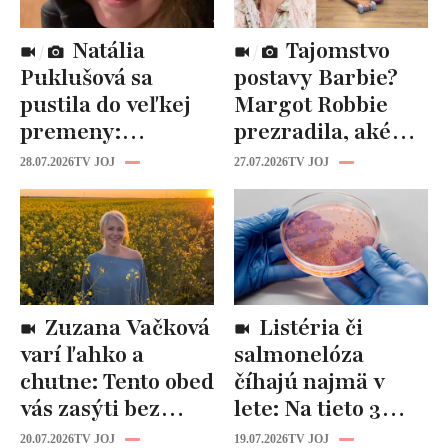
Natália
Tajomstvo
Puklušová sa
postavy Barbie?
pustila do veľkej
Margot Robbie
premeny:
prezradila, aké
Odborníci však
cviky jej pomohli
28.07.2026
TV JOJ
27.07.2026
TV JOJ
varujú, pozor na
spevniť celé telo
prísne diéty!
Zuzana Vačková
Listéria či
varí ľahko a
salmonelóza
chutne: Tento obed
číhajú najmä v
vás zasýti bez
lete: Na tieto 3
zbytočných kalórií
pravidlá pri jedle
20.07.2026
TV JOJ
19.07.2026
TV JOJ