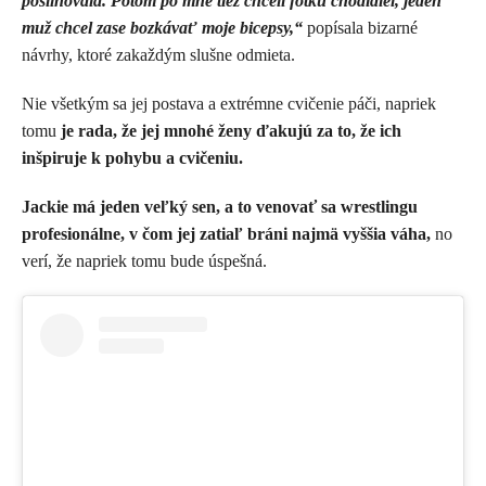
posilňovala. Potom po mne tiež chceli fotku chodidiel, jeden
muž chcel zase bozkávať moje bicepsy,“
popísala bizarné
návrhy, ktoré zakaždým slušne odmieta.
Nie všetkým sa jej postava a extrémne cvičenie páči, napriek
tomu
je rada, že jej mnohé ženy ďakujú za to, že ich
inšpiruje k pohybu a cvičeniu.
Jackie má jeden veľký sen, a to venovať sa wrestlingu
profesionálne, v čom jej zatiaľ bráni najmä vyššia váha,
no
verí, že napriek tomu bude úspešná.