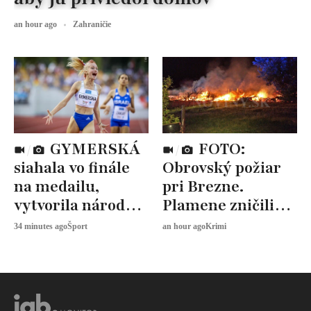
an hour ago
Zahraničie
GYMERSKÁ
FOTO:
siahala vo finále
Obrovský požiar
na medailu,
pri Brezne.
vytvorila národný
Plamene zničili
rekord
päť rodinných
34 minutes ago
Šport
an hour ago
Krimi
domov