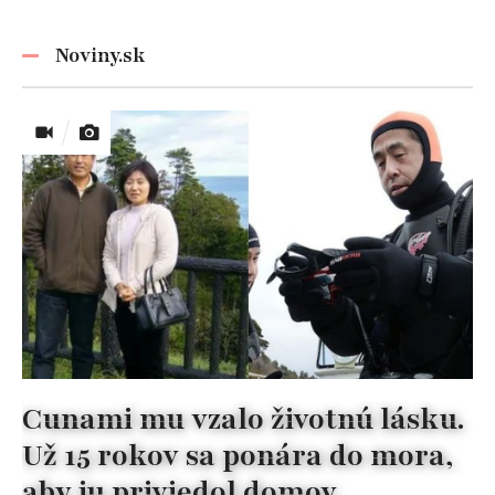
nikdy
nezabúdajte!
Noviny.sk
Cunami mu vzalo životnú lásku.
Už 15 rokov sa ponára do mora,
aby ju priviedol domov