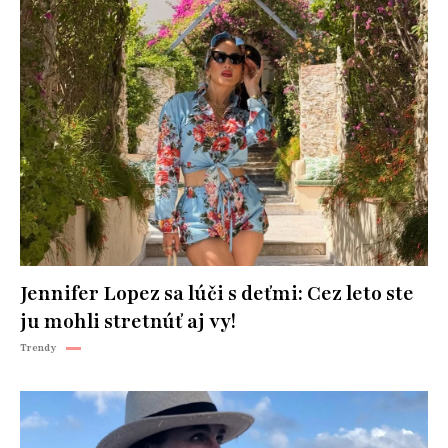
Jennifer Lopez sa lúči s deťmi: Cez leto ste
ju mohli stretnúť aj vy!
Trendy