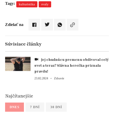
Tagy:
kulturistika
svaly
Zdielať na
Súvisiace články
Jej chudnúcu premenu obdivoval celý
svet a teraz? Slávna herečka priznala
pravdu!
23.02.2024
Zdravie
Najčítanejšie
DNES
7 DNÍ
30 DNÍ