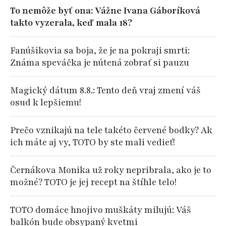
To nemôže byť ona: Vážne Ivana Gáboríková
takto vyzerala, keď mala 18?
Fanúšikovia sa boja, že je na pokraji smrti:
Známa speváčka je nútená zobrať si pauzu
Magický dátum 8.8.: Tento deň vraj zmení váš
osud k lepšiemu!
Prečo vznikajú na tele takéto červené bodky? Ak
ich máte aj vy, TOTO by ste mali vedieť!
Černákova Monika už roky nepribrala, ako je to
možné? TOTO je jej recept na štíhle telo!
TOTO domáce hnojivo muškáty milujú: Váš
balkón bude obsypaný kvetmi