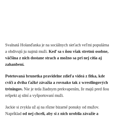
Svalnatá Holanďanka je na sociálnych sieťach veľmi populárna
a obdivujú ju najmä muži.
Keď sa s ňou však stretnú osobne,
väčšina z nich dostane strach a možno sa pri nej cítia aj
zahanbení.
Potetovaná brunetka pravidelne zdieľa videá z fitka, kde
cvičí a dvíha ťažké závažia a rovnako tak z wrestlingových
tréningov.
Nie je teda žiadnym prekvapením, že majú pred ňou
rešpekt aj silní a vyšportovaní muži.
Jackie si zvykla už aj na rôzne bizarné ponuky od mužov.
Napríklad
od nej chceli, aby si z nich urobila závažie a