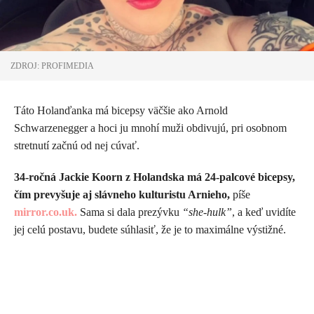
ZDROJ: PROFIMEDIA
Táto Holanďanka má bicepsy väčšie ako Arnold
Schwarzenegger a hoci ju mnohí muži obdivujú, pri osobnom
stretnutí začnú od nej cúvať.
34-ročná Jackie Koorn z Holandska má 24-palcové bicepsy,
čím prevyšuje aj slávneho kulturistu Arnieho,
píše
mirror.co.uk.
Sama si dala prezývku
“she-hulk”
, a keď uvidíte
jej celú postavu, budete súhlasiť, že je to maximálne výstižné.