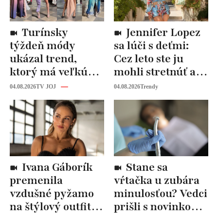
Turínsky
Jennifer Lopez
týždeň módy
sa lúči s deťmi:
ukázal trend,
Cez leto ste ju
ktorý má veľkú
mohli stretnúť aj
budúcnosť: Počuli
vy!
04.08.2026
TV JOJ
04.08.2026
Trendy
ste už o tomto
materiáli?
Ivana Gáborík
Stane sa
premenila
vŕtačka u zubára
vzdušné pyžamo
minulosťou? Vedci
na štýlový outfit:
prišli s novinkou,