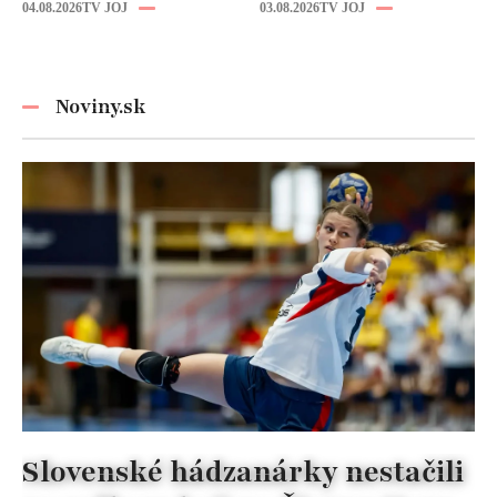
Tento trik vás
ktorá by mohla
04.08.2026
TV JOJ
03.08.2026
TV JOJ
zachráni počas
zmeniť liečbu
horúčav
kazov!
Noviny.sk
Slovenské hádzanárky nestačili