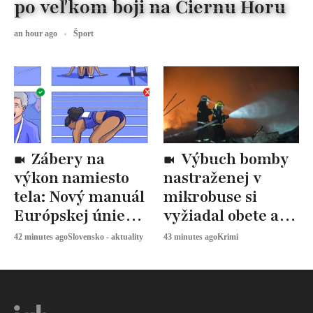
po veľkom boji na Čiernu Horu
an hour ago
Šport
Zábery na
Výbuch bomby
výkon namiesto
nastraženej v
tela: Nový manuál
mikrobuse si
Európskej únie
vyžiadal obete a
určuje, ako
zranených
42 minutes ago
Slovensko - aktuality
43 minutes ago
Krimi
snímať
športovkyne