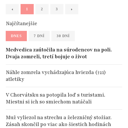
1
2
3
Najčítanejšie
DNES
7 DNÍ
30 DNÍ
Medvedica zaútočila na súrodencov na poli.
Dvaja zomreli, tretí bojuje o život
Náhle zomrela vychádzajúca hviezda (†21)
atletiky
V Chorvátsku sa potopila loď s turistami.
Miestni si ich so smiechom natáčali
Muž vyliezol na strechu a železničný stožiar.
Zásah skončil po viac ako šiestich hodinách