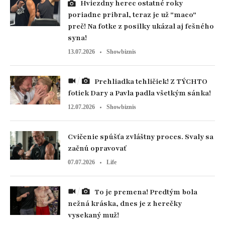
Hviezdny herec ostatné roky
poriadne pribral, teraz je už "maco"
preč! Na fotke z posilky ukázal aj fešného
syna!
13.07.2026
Showbiznis
Prehliadka tehličiek! Z TÝCHTO
fotiek Dary a Pavla padla všetkým sánka!
12.07.2026
Showbiznis
Cvičenie spúšťa zvláštny proces. Svaly sa
začnú opravovať
07.07.2026
Life
To je premena! Predtým bola
nežná kráska, dnes je z herečky
vysekaný muž!