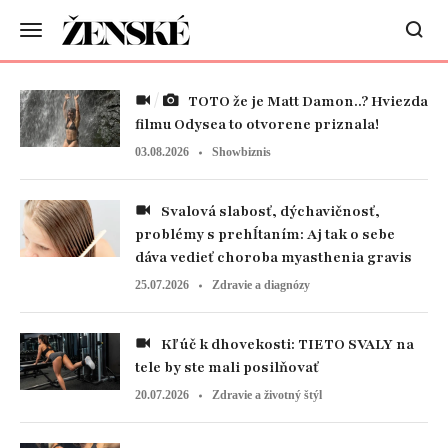
TOTO že je Matt Damon..? Hviezda
filmu Odysea to otvorene priznala!
03.08.2026
Showbiznis
Svalová slabosť, dýchavičnosť,
problémy s prehĺtaním: Aj tak o sebe
dáva vedieť choroba myasthenia gravis
25.07.2026
Zdravie a diagnózy
Kľúč k dhovekosti: TIETO SVALY na
tele by ste mali posilňovať
20.07.2026
Zdravie a životný štýl