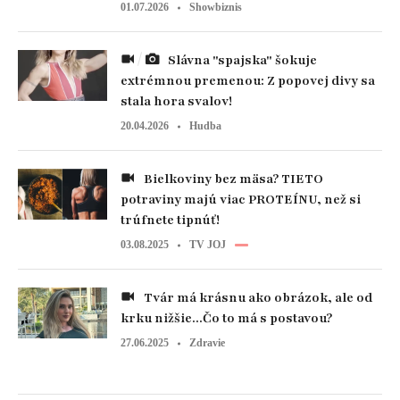
01.07.2026
Showbiznis
Slávna "spajska" šokuje
extrémnou premenou: Z popovej divy sa
stala hora svalov!
20.04.2026
Hudba
Bielkoviny bez mäsa? TIETO
potraviny majú viac PROTEÍNU, než si
trúfnete tipnúť!
03.08.2025
TV JOJ
Tvár má krásnu ako obrázok, ale od
krku nižšie...Čo to má s postavou?
27.06.2025
Zdravie