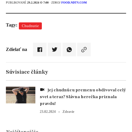
PUBLIKOVANÉ
29.2.2024 O 7:00
· ZDROJ
FOOD.NDTV.COM
Tagy:
Chudnutie
Zdielať na
Súvisiace články
Jej chudnúcu premenu obdivoval celý
svet a teraz? Slávna herečka priznala
pravdu!
23.02.2024
Zdravie