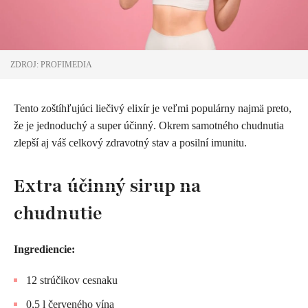
ZDROJ: PROFIMEDIA
Tento zoštíhľujúci liečivý elixír je veľmi populárny najmä preto,
že je jednoduchý a super účinný. Okrem samotného chudnutia
zlepší aj váš celkový zdravotný stav a posilní imunitu.
Extra účinný sirup na
chudnutie
Ingrediencie:
12 strúčikov cesnaku
0,5 l červeného vína