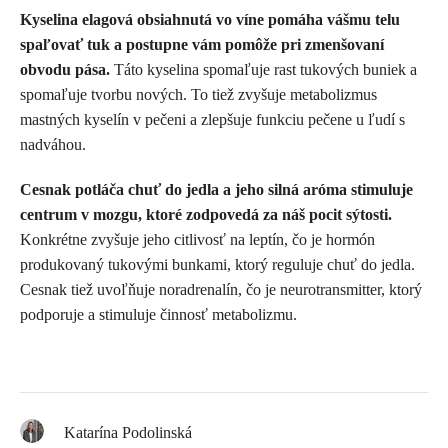
Kyselina elagová obsiahnutá vo víne pomáha vášmu telu
spaľovať tuk a postupne vám pomôže pri zmenšovaní
obvodu pása.
Táto kyselina spomaľuje rast tukových buniek a
spomaľuje tvorbu nových. To tiež zvyšuje metabolizmus
mastných kyselín v pečeni a zlepšuje funkciu pečene u ľudí s
nadváhou.
Cesnak
p
otláča chuť do jedla a jeho silná aróma stimuluje
centrum v mozgu, ktoré zodpovedá za náš pocit sýtosti.
Konkrétne zvyšuje jeho citlivosť na
leptín
, čo je hormón
produkovaný tukovými bunkami, ktorý reguluje chuť do jedla.
Cesnak tiež uvoľňuje noradrenalín, čo je neurotransmitter, ktorý
podporuje a stimuluje činnosť metabolizmu.
Katarína Podolinská