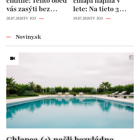
chutne: Tento obed
číhajú najmä v
vás zasýti bez
lete: Na tieto 3
zbytočných kalórií
pravidlá pri jedle
20.07.2026
TV JOJ
19.07.2026
TV JOJ
nikdy
nezabúdajte!
Noviny.sk
Chlapca (4) našli bezvládne