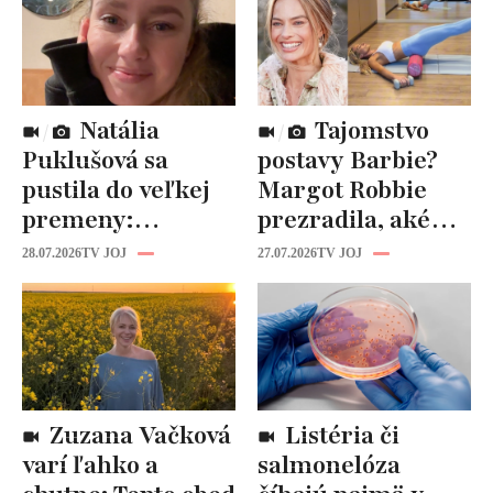
Natália
Tajomstvo
Puklušová sa
postavy Barbie?
pustila do veľkej
Margot Robbie
premeny:
prezradila, aké
Odborníci však
cviky jej pomohli
28.07.2026
TV JOJ
27.07.2026
TV JOJ
varujú, pozor na
spevniť celé telo
prísne diéty!
Zuzana Vačková
Listéria či
varí ľahko a
salmonelóza