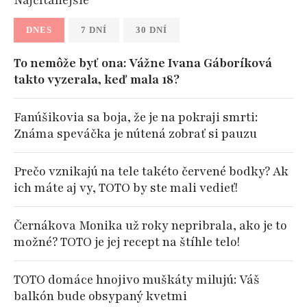
Najčítanejšie
DNES
7 DNÍ
30 DNÍ
To nemôže byť ona: Vážne Ivana Gáboríková
takto vyzerala, keď mala 18?
Fanúšikovia sa boja, že je na pokraji smrti:
Známa speváčka je nútená zobrať si pauzu
Prečo vznikajú na tele takéto červené bodky? Ak
ich máte aj vy, TOTO by ste mali vedieť!
Černákova Monika už roky nepribrala, ako je to
možné? TOTO je jej recept na štíhle telo!
TOTO domáce hnojivo muškáty milujú: Váš
balkón bude obsypaný kvetmi