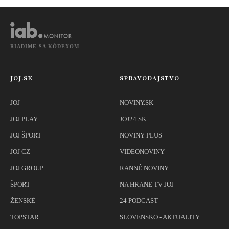
problémy
RIADIME SA KÓDEXOM
JOJ.SK
SPRAVODAJSTVO
JOJ
NOVINY.SK
JOJ PLAY
JOJ24.SK
JOJ ŠPORT
NOVINY PLUS
JOJ CZ
VIDEONOVINY
JOJ GROUP
RANNÉ NOVINY
ŠPORT
NA HRANE TV JOJ
ŽENSKÉ
24 PODCAST
TOPSTAR
SLOVENSKO - AKTUALITY