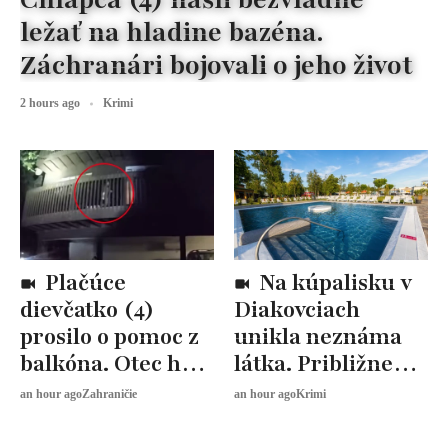
ležať na hladine bazéna.
Záchranári bojovali o jeho život
2 hours ago
Krimi
Plačúce
Na kúpalisku v
dievčatko (4)
Diakovciach
prosilo o pomoc z
unikla neznáma
balkóna. Otec ho
látka. Približne
nechal doma samé
100 ľudí
an hour ago
Zahraničie
an hour ago
Krimi
s drogami na stole
pociťovalo
zdravotné