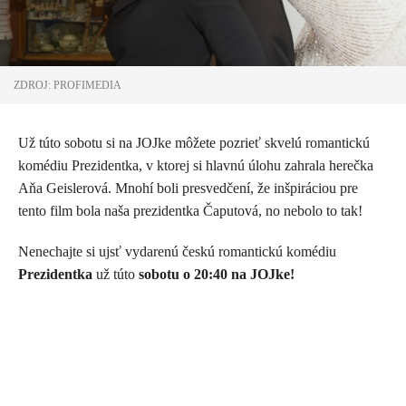
ZDROJ: PROFIMEDIA
Už túto sobotu si na JOJke môžete pozrieť skvelú romantickú
komédiu Prezidentka, v ktorej si hlavnú úlohu zahrala herečka
Aňa Geislerová. Mnohí boli presvedčení, že inšpiráciou pre
tento film bola naša prezidentka Čaputová, no nebolo to tak!
Nenechajte si ujsť vydarenú českú romantickú komédiu
Prezidentka
už túto
sobotu o 20:40 na JOJke!