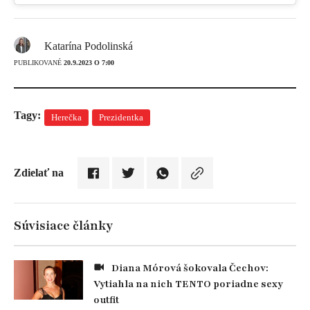
Katarína Podolinská
PUBLIKOVANÉ
20.9.2023 O 7:00
Tagy:
Herečka
Prezidentka
Zdielať na
Súvisiace články
Diana Mórová šokovala Čechov:
Vytiahla na nich TENTO poriadne sexy
outfit