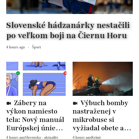
Slovenské hádzanárky nestačili
po veľkom boji na Čiernu Horu
4 hours ago
Šport
Zábery na
Výbuch bomby
výkon namiesto
nastraženej v
tela: Nový manuál
mikrobuse si
Európskej únie
vyžiadal obete a
určuje, ako
zranených
4 hours ago
Slovensko - aktuality
4 hours ago
Krimi