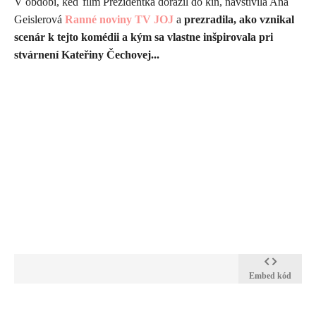
V období, keď film Prezidentka dorazil do kín, navštívila Aňa
Geislerová
Ranné noviny TV JOJ
a
prezradila, ako vznikal
scenár k tejto komédii a kým sa vlastne inšpirovala pri
stvárnení
Kateřiny Čechovej...
Embed kód