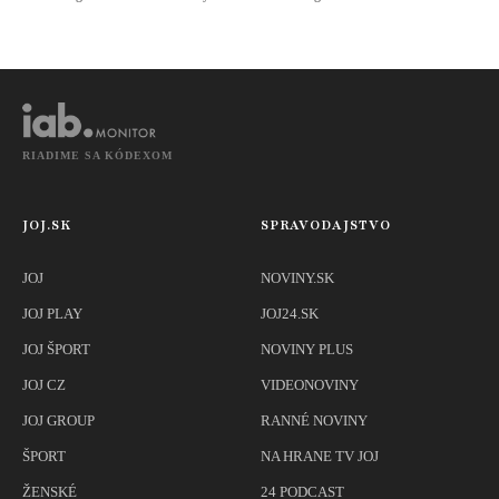
snímať
športovkyne
RIADIME SA KÓDEXOM
JOJ.SK
SPRAVODAJSTVO
JOJ
NOVINY.SK
JOJ PLAY
JOJ24.SK
JOJ ŠPORT
NOVINY PLUS
JOJ CZ
VIDEONOVINY
JOJ GROUP
RANNÉ NOVINY
ŠPORT
NA HRANE TV JOJ
ŽENSKÉ
24 PODCAST