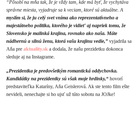
“Pôsobí na mňa tak, že je vždy tam, kde má byť, že vychytáva
správne miesta, vyjadruje sa k veciam, ktoré sú aktuálne. A
myslím si, že ju celý svet vníma ako reprezentatívneho a
majestátneho politika, ktorého je vidieť aj napriek tomu, že
Slovensko je malinká krajina, rovnako ako naša. Máte
nádhernú a silnú ženu, ktorá vašu krajinu vedie,”
vyjadrila sa
Aňa pre
aktuality.sk
a dodala, že našu prezidetku dokonca
sleduje aj na Instagrame.
„Prezidentka je predovšetkým romantická oddychovka.
Kandidátky na prezidentky sú však moje hrdinky,“
hovorí
predstaviteľka Kataríny, Aňa Geislerová. Ak ste tento film ešte
nevideli, nenechajte si ho ujsť už túto sobotu na JOJke!