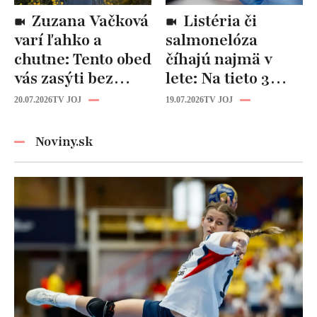
Zuzana Vačková
Listéria či
varí ľahko a
salmonelóza
chutne: Tento obed
číhajú najmä v
vás zasýti bez
lete: Na tieto 3
zbytočných kalórií
pravidlá pri jedle
20.07.2026
TV JOJ
19.07.2026
TV JOJ
nikdy
nezabúdajte!
Noviny.sk