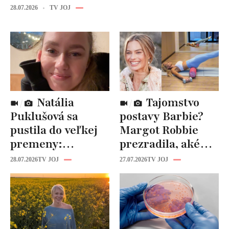
28.07.2026
TV JOJ
Natália
Tajomstvo
Puklušová sa
postavy Barbie?
pustila do veľkej
Margot Robbie
premeny:
prezradila, aké
Odborníci však
cviky jej pomohli
28.07.2026
TV JOJ
27.07.2026
TV JOJ
varujú, pozor na
spevniť celé telo
prísne diéty!