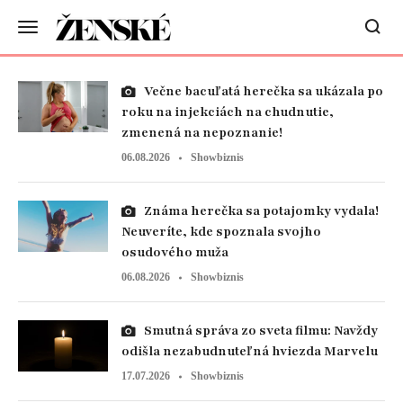
Večne bacuľatá herečka sa ukázala po
roku na injekciách na chudnutie,
zmenená na nepoznanie!
06.08.2026
Showbiznis
Známa herečka sa potajomky vydala!
Neuveríte, kde spoznala svojho
osudového muža
06.08.2026
Showbiznis
Smutná správa zo sveta filmu: Navždy
odišla nezabudnuteľná hviezda Marvelu
17.07.2026
Showbiznis