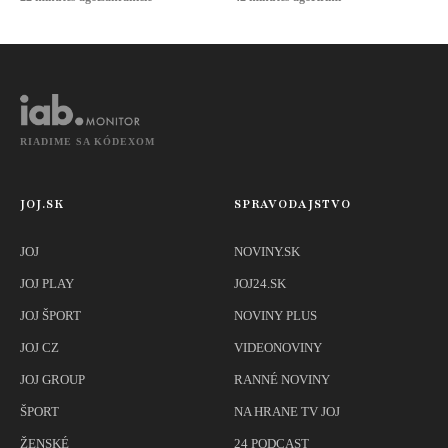
Fidesz voľbu
bojkotuje
RIADIME SA KÓDEXOM
JOJ.SK
SPRAVODAJSTVO
JOJ
NOVINY.SK
JOJ PLAY
JOJ24.SK
JOJ ŠPORT
NOVINY PLUS
JOJ CZ
VIDEONOVINY
JOJ GROUP
RANNÉ NOVINY
ŠPORT
NA HRANE TV JOJ
ŽENSKÉ
24 PODCAST