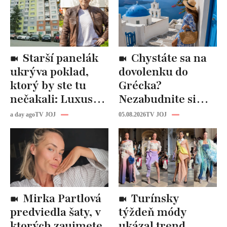
Starší panelák
Chystáte sa na
ukrýva poklad,
dovolenku do
ktorý by ste tu
Grécka?
nečakali: Luxusná
Nezabudnite si
kuchyňa aj
odtiaľ uloviť tieto
a day ago
TV JOJ
05.08.2026
TV JOJ
kúpeľňa ako z
štýlové kúsky
novostavby!
Mirka Partlová
Turínsky
predviedla šaty, v
týždeň módy
ktorých zaujmete
ukázal trend,