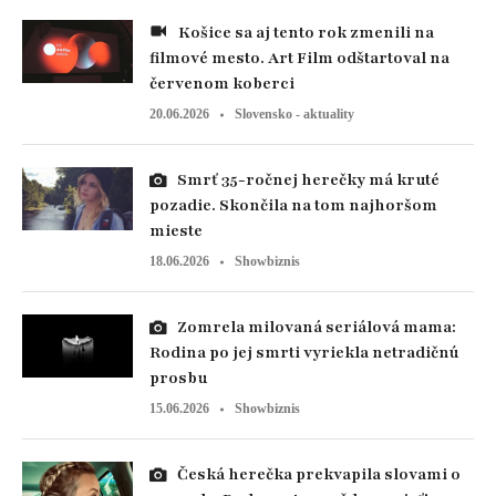
Košice sa aj tento rok zmenili na
filmové mesto. Art Film odštartoval na
červenom koberci
20.06.2026
Slovensko - aktuality
Smrť 35-ročnej herečky má kruté
pozadie. Skončila na tom najhoršom
mieste
18.06.2026
Showbiznis
Zomrela milovaná seriálová mama:
Rodina po jej smrti vyriekla netradičnú
prosbu
15.06.2026
Showbiznis
Česká herečka prekvapila slovami o