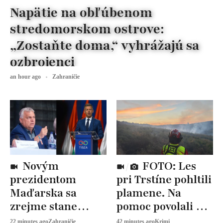
Napätie na obľúbenom
stredomorskom ostrove:
„Zostaňte doma,“ vyhrážajú sa
ozbrojenci
an hour ago
Zahraničie
Novým
FOTO: Les
prezidentom
pri Trstíne pohltili
Maďarska sa
plamene. Na
zrejme stane
pomoc povolali aj
András Baka.
vrtuľník
22 minutes ago
Zahraničie
42 minutes ago
Krimi