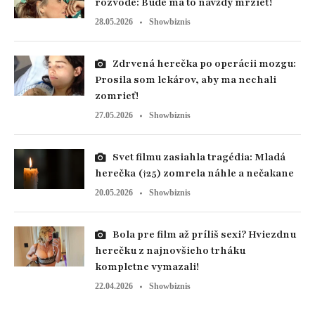
rozvode: Bude ma to navždy mrzieť!
28.05.2026
Showbiznis
Zdrvená herečka po operácii mozgu:
Prosila som lekárov, aby ma nechali
zomrieť!
27.05.2026
Showbiznis
Svet filmu zasiahla tragédia: Mladá
herečka (†25) zomrela náhle a nečakane
20.05.2026
Showbiznis
Bola pre film až príliš sexi? Hviezdnu
herečku z najnovšieho trháku
kompletne vymazali!
22.04.2026
Showbiznis