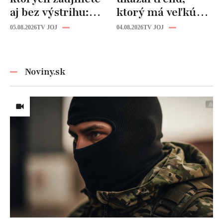
aj bez výstrihu:
ktorý má veľkú
Ich čaro je v tomto
budúcnosť: Počuli
05.08.2026
TV JOJ
04.08.2026
TV JOJ
detaile
ste už o tomto
materiáli?
Noviny.sk