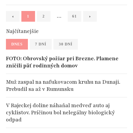
…
1
2
61
Najčítanejšie
DNES
7 DNÍ
30 DNÍ
FOTO: Obrovský požiar pri Brezne. Plamene
zničili päť rodinných domov
Muž zaspal na nafukovacom kruhu na Dunaji.
Prebudil sa až v Rumunsku
V Rajeckej doline náhaňal medveď auto aj
cyklistov. Príčinou bol nelegálny biologický
odpad