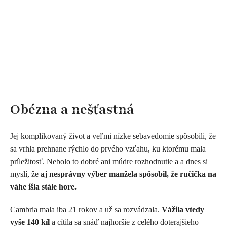
Obézna a nešťastná
Jej komplikovaný život a veľmi nízke sebavedomie spôsobili, že
sa vrhla prehnane rýchlo do prvého vzťahu, ku ktorému mala
príležitosť. Nebolo to dobré ani múdre rozhodnutie a a dnes si
myslí, že
aj nesprávny výber manžela spôsobil, že ručička na
váhe išla stále hore.
Cambria mala iba 21 rokov a už sa rozvádzala.
Vážila vtedy
vyše 140 kíl
a cítila sa snáď najhoršie z celého doterajšieho