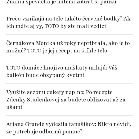
Známa speváčka je nútená zobrať si pauzu
Prečo vznikajú na tele takéto červené bodky? Ak
ich máte aj vy, TOTO by ste mali vedieť!
Černákova Monika už roky nepribrala, ako je to
možné? TOTO je jej recept na štíhle telo!
TOTO domáce hnojivo muškáty milujú: Váš
balkón bude obsypaný kvetmi
Využite sezónu cukety naplno: Po recepte
Zdenky Studenkovej sa budete oblizovať až za
ušami
Ariana Grande vydesila fanúšikov: Nikto nevidí,
že potrebuje odbornú pomoc?