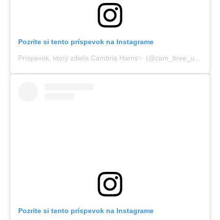
Pozrite si tento príspevok na Instagrame
Príspevok, ktorý zdieľa Cambria Harris✨ (@cam_bree_uhhh)
,
31
Pozrite si tento príspevok na Instagrame