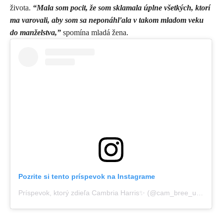
života.
“Mala som pocit, že som sklamala úplne všetkých, ktorí
ma varovali, aby som sa neponáhľala v takom mladom veku
do manželstva,”
spomína mladá žena.
Pozrite si tento príspevok na Instagrame
Príspevok, ktorý zdieľa Cambria Harris✨ (@cam_bree_uhhh)
,
22