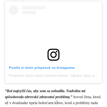
Pozrite si tento príspevok na Instagrame
Príspevok, ktorý zdieľa Cambria Harris✨ (@cam_bree_uhhh)
,
9 
“Bol najvyšší čas, aby som sa zobudila. Nadváha mi
spôsobovala obrovské zdravotné problémy,”
hovorí žena, ktorá
už v dvadsiatke trpela bolesťami kĺbov, kostí a problémy mala