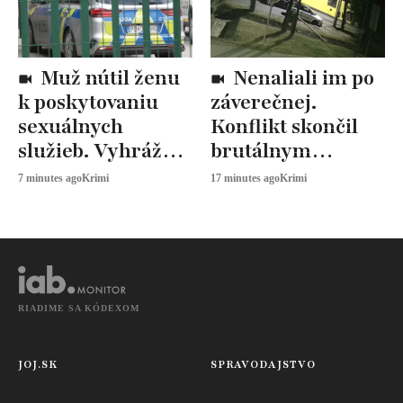
Muž nútil ženu
Nenaliali im po
k poskytovaniu
záverečnej.
sexuálnych
Konflikt skončil
služieb. Vyhrážal
brutálnym
sa jej odobraním
útokom
7 minutes ago
Krimi
17 minutes ago
Krimi
detí
RIADIME SA KÓDEXOM
JOJ.SK
SPRAVODAJSTVO