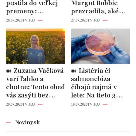
pustila do veľkej
Margot Robbie
premeny:
prezradila, aké
Odborníci však
cviky jej pomohli
28.07.2026
TV JOJ
27.07.2026
TV JOJ
varujú, pozor na
spevniť celé telo
prísne diéty!
Zuzana Vačková
Listéria či
varí ľahko a
salmonelóza
chutne: Tento obed
číhajú najmä v
vás zasýti bez
lete: Na tieto 3
zbytočných kalórií
pravidlá pri jedle
20.07.2026
TV JOJ
19.07.2026
TV JOJ
nikdy
nezabúdajte!
Noviny.sk