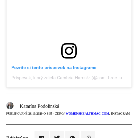
Pozrite si tento príspevok na Instagrame
Príspevok, ktorý zdieľa Cambria Harris✨ (@cam_bree_uhhh)
,
26
Katarína Podolinská
PUBLIKOVANÉ
26.10.2020 O 6:55
· ZDROJ
WOMENSHEALTHMAG.COM
,
INSTAGRAM