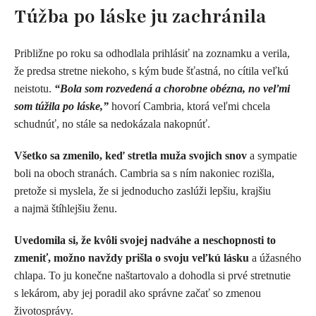
Túžba po láske ju zachránila
Približne po roku sa odhodlala prihlásiť na zoznamku a verila,
že predsa stretne niekoho, s kým bude šťastná, no cítila veľkú
neistotu.
“Bola som rozvedená a chorobne obézna, no veľmi
som túžila po láske,”
hovorí Cambria, ktorá veľmi chcela
schudnúť, no stále sa nedokázala nakopnúť.
Všetko sa zmenilo, keď stretla muža svojich snov
a sympatie
boli na oboch stranách. Cambria sa s ním nakoniec rozišla,
pretože si myslela, že si jednoducho zaslúži lepšiu, krajšiu
a najmä štíhlejšiu ženu.
Uvedomila si, že kvôli svojej nadváhe a neschopnosti to
zmeniť, možno navždy prišla o svoju veľkú lásku
a úžasného
chlapa. To ju konečne naštartovalo a dohodla si prvé stretnutie
s lekárom, aby jej poradil ako správne začať so zmenou
životosprávy.