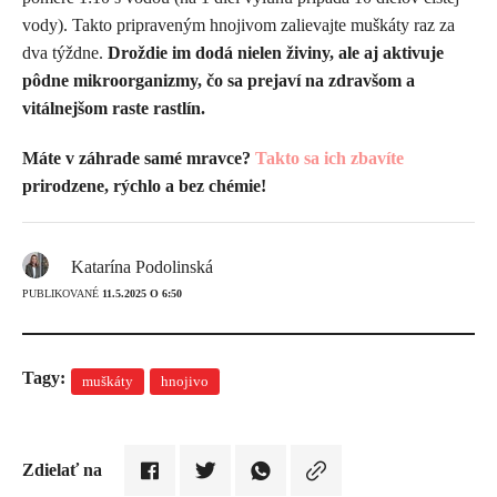
vody). Takto pripraveným hnojivom zalievajte muškáty raz za
dva týždne.
Droždie im dodá nielen živiny, ale aj aktivuje
pôdne mikroorganizmy, čo sa prejaví na zdravšom a
vitálnejšom raste rastlín.
Máte v záhrade samé mravce?
Takto sa ich zbavíte
prirodzene, rýchlo a bez chémie!
Katarína Podolinská
PUBLIKOVANÉ
11.5.2025 O 6:50
Tagy:
muškáty
hnojivo
Zdielať na