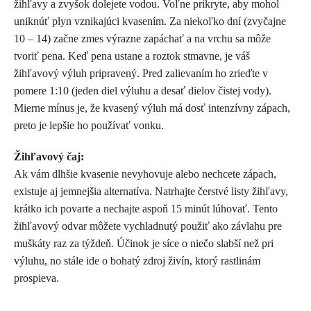
žihľavy a zvyšok dolejete vodou. Voľne prikryte, aby mohol
uniknúť plyn vznikajúci kvasením. Za niekoľko dní (zvyčajne
10 – 14) začne zmes výrazne zapáchať a na vrchu sa môže
tvoriť pena. Keď pena ustane a roztok stmavne, je váš
žihľavový výluh pripravený. Pred zalievaním ho zrieďte v
pomere 1:10 (jeden diel výluhu a desať dielov čistej vody).
Mierne mínus je, že kvasený výluh má dosť intenzívny zápach,
preto je lepšie ho používať vonku.
Žihľavový čaj:
Ak vám dlhšie kvasenie nevyhovuje alebo nechcete zápach,
existuje aj jemnejšia alternatíva. Natrhajte čerstvé listy žihľavy,
krátko ich povarte a nechajte aspoň 15 minút lúhovať. Tento
žihľavový odvar môžete vychladnutý použiť ako závlahu pre
muškáty raz za týždeň. Účinok je síce o niečo slabší než pri
výluhu, no stále ide o bohatý zdroj živín, ktorý rastlinám
prospieva.