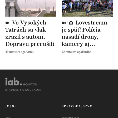
Vo Vysokých
Lovestream
Tatrách sa vlak
je späť! Polícia
zrazil s autom.
nasadí drony,
Dopravu prerušili
kamery aj
desiatky hliadok
40 minutes ago
Krimi
42 minutes ago
Hudba
RIADIME SA KÓDEXOM
JOJ.SK
SPRAVODAJSTVO