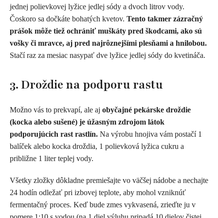
jednej polievkovej lyžice jedlej sódy a dvoch litrov vody.
Čoskoro sa dočkáte bohatých kvetov.
Tento takmer zázračný
prášok môže tiež ochrániť muškáty pred škodcami, ako sú
vošky či mravce, aj pred najrôznejšími plesňami a hnilobou.
Stačí raz za mesiac nasypať dve lyžice jedlej sódy do kvetináča.
3. Droždie na podporu rastu
Možno vás to prekvapí, ale aj
obyčajné pekárske droždie
(kocka alebo sušené) je úžasným zdrojom látok
podporujúcich rast rastlín.
Na výrobu hnojiva vám postačí 1
balíček alebo kocka droždia, 1 polievková lyžica cukru a
približne 1 liter teplej vody.
Všetky zložky dôkladne premiešajte vo väčšej nádobe a nechajte
24 hodín odležať pri izbovej teplote, aby mohol vzniknúť
fermentačný proces. Keď bude zmes vykvasená, zrieďte ju v
pomere 1:10 s vodou (na 1 diel výluhu pripadá 10 dielov čistej