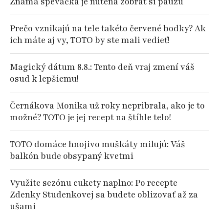
Známa speváčka je nútená zobrať si pauzu
Prečo vznikajú na tele takéto červené bodky? Ak
ich máte aj vy, TOTO by ste mali vedieť!
Magický dátum 8.8.: Tento deň vraj zmení váš
osud k lepšiemu!
Černákova Monika už roky nepribrala, ako je to
možné? TOTO je jej recept na štíhle telo!
TOTO domáce hnojivo muškáty milujú: Váš
balkón bude obsypaný kvetmi
Využite sezónu cukety naplno: Po recepte
Zdenky Studenkovej sa budete oblizovať až za
ušami