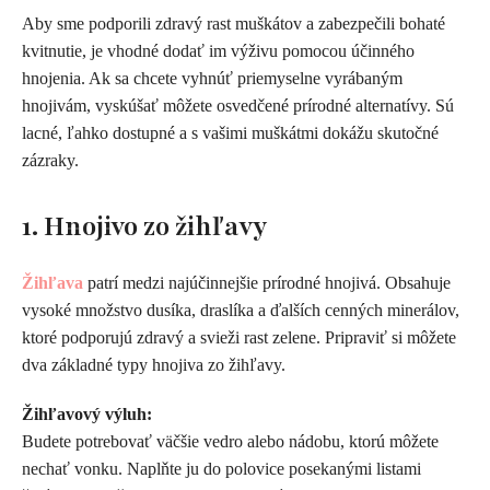
Aby sme podporili zdravý rast muškátov a zabezpečili bohaté
kvitnutie, je vhodné dodať im výživu pomocou účinného
hnojenia. Ak sa chcete vyhnúť priemyselne vyrábaným
hnojivám, vyskúšať môžete osvedčené prírodné alternatívy. Sú
lacné, ľahko dostupné a s vašimi muškátmi dokážu skutočné
zázraky.
1. Hnojivo zo žihľavy
Žihľava
patrí medzi najúčinnejšie prírodné hnojivá. Obsahuje
vysoké množstvo dusíka, draslíka a ďalších cenných minerálov,
ktoré podporujú zdravý a svieži rast zelene. Pripraviť si môžete
dva základné typy hnojiva zo žihľavy.
Žihľavový výluh:
Budete potrebovať väčšie vedro alebo nádobu, ktorú môžete
nechať vonku. Naplňte ju do polovice posekanými listami