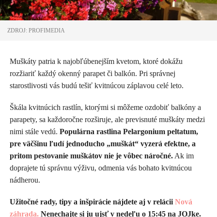
ZDROJ: PROFIMEDIA
Muškáty patria k najobľúbenejším kvetom, ktoré dokážu
rozžiariť každý okenný parapet či balkón. Pri správnej
starostlivosti vás budú tešiť kvitnúcou záplavou celé leto.
Škála kvitnúcich rastlín, ktorými si môžeme ozdobiť balkóny a
parapety, sa každoročne rozširuje, ale previsnuté muškáty medzi
nimi stále vedú.
Populárna rastlina Pelargonium peltatum,
pre väčšinu ľudí jednoducho „muškát“ vyzerá efektne, a
pritom pestovanie muškátov nie je vôbec náročné.
Ak im
doprajete tú správnu výživu, odmenia vás bohato kvitnúcou
nádherou.
Užitočné rady, tipy a inšpirácie nájdete aj v relácii
Nová
záhrada.
Nenechajte si ju ujsť v nedeľu o 15:45 na JOJke.