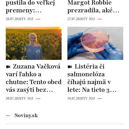
pustila do veľkej
Margot Robbie
premeny:
prezradila, aké
Odborníci však
cviky jej pomohli
28.07.2026
TV JOJ
27.07.2026
TV JOJ
varujú, pozor na
spevniť celé telo
prísne diéty!
Zuzana Vačková
Listéria či
varí ľahko a
salmonelóza
chutne: Tento obed
číhajú najmä v
vás zasýti bez
lete: Na tieto 3
zbytočných kalórií
pravidlá pri jedle
20.07.2026
TV JOJ
19.07.2026
TV JOJ
nikdy
nezabúdajte!
Noviny.sk