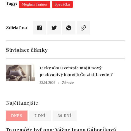
Tagy:
Meghan Trainor
Speváčka
Zdielať na
Súvisiace články
Lieky ako Ozempic majú nový
prekvapivý benefit: Čo zistili vedci?
22.01.2026
Zdravie
Najčítanejšie
DNES
7 DNÍ
30 DNÍ
To nemôže byť ona: Vážne Ivana Gáboríková