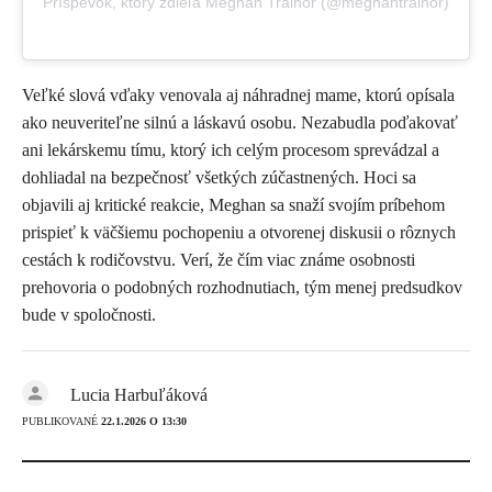
Príspevok, ktorý zdieľa Meghan Trainor (@meghantrainor)
Veľké slová vďaky venovala aj náhradnej mame, ktorú opísala
ako neuveriteľne silnú a láskavú osobu. Nezabudla poďakovať
ani lekárskemu tímu, ktorý ich celým procesom sprevádzal a
dohliadal na bezpečnosť všetkých zúčastnených. Hoci sa
objavili aj kritické reakcie, Meghan sa snaží svojím príbehom
prispieť k väčšiemu pochopeniu a otvorenej diskusii o rôznych
cestách k rodičovstvu. Verí, že čím viac známe osobnosti
prehovoria o podobných rozhodnutiach, tým menej predsudkov
bude v spoločnosti.
Lucia Harbuľáková
PUBLIKOVANÉ
22.1.2026 O 13:30