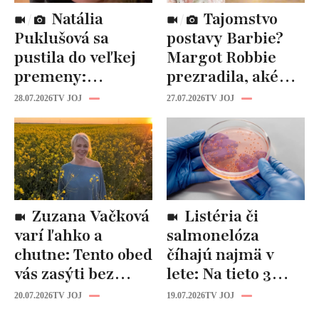
Natália
Tajomstvo
Puklušová sa
postavy Barbie?
pustila do veľkej
Margot Robbie
premeny:
prezradila, aké
Odborníci však
cviky jej pomohli
28.07.2026
TV JOJ
27.07.2026
TV JOJ
varujú, pozor na
spevniť celé telo
prísne diéty!
Zuzana Vačková
Listéria či
varí ľahko a
salmonelóza
chutne: Tento obed
číhajú najmä v
vás zasýti bez
lete: Na tieto 3
zbytočných kalórií
pravidlá pri jedle
20.07.2026
TV JOJ
19.07.2026
TV JOJ
nikdy