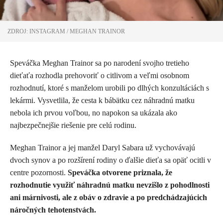
ZDROJ: INSTAGRAM / MEGHAN TRAINOR
Speváčka Meghan Trainor sa po narodení svojho tretieho
dieťaťa rozhodla prehovoriť o citlivom a veľmi osobnom
rozhodnutí, ktoré s manželom urobili po dlhých konzultáciách s
lekármi. Vysvetlila, že cesta k bábätku cez náhradnú matku
nebola ich prvou voľbou, no napokon sa ukázala ako
najbezpečnejšie riešenie pre celú rodinu.
Meghan Trainor a jej manžel Daryl Sabara už vychovávajú
dvoch synov a po rozšírení rodiny o ďalšie dieťa sa opäť ocitli v
centre pozornosti.
Speváčka otvorene priznala, že
rozhodnutie využiť náhradnú matku nevzišlo z pohodlnosti
ani márnivosti, ale z obáv o zdravie a po predchádzajúcich
náročných tehotenstvách.