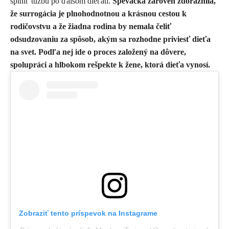
splniť túžbu po ďalšom dieťati.
Speváčka zároveň zdôraznila,
že surrogácia je plnohodnotnou a krásnou cestou k
rodičovstvu a že žiadna rodina by nemala čeliť
odsudzovaniu za spôsob, akým sa rozhodne priviesť dieťa
na svet. Podľa nej ide o proces založený na dôvere,
spolupráci a hlbokom rešpekte k žene, ktorá dieťa vynosí.
Zobraziť tento príspevok na Instagrame