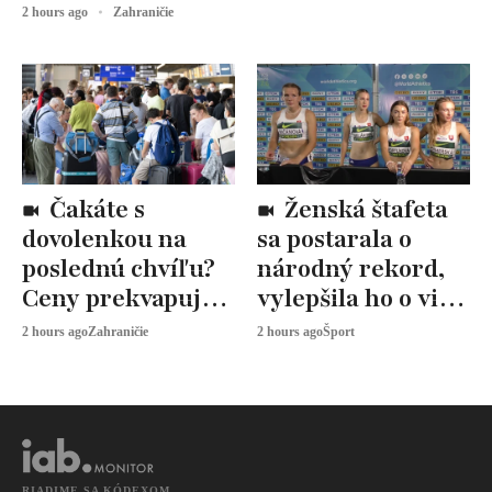
2 hours ago
Zahraničie
Čakáte s
Ženská štafeta
dovolenkou na
sa postarala o
poslednú chvíľu?
národný rekord,
Ceny prekvapujú,
vylepšila ho o viac
odborníci radia
ako štyri sekundy
2 hours ago
Zahraničie
2 hours ago
Šport
toto
RIADIME SA KÓDEXOM