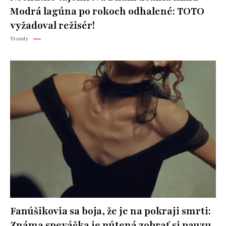
Modrá lagúna po rokoch odhalené: TOTO
vyžadoval režisér!
Trendy
Fanúšikovia sa boja, že je na pokraji smrti:
Známa speváčka je nútená zobrať si pauzu