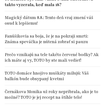
takto vyzerala, keď mala 18?
Magický dátum 8.8.: Tento deň vraj zmení váš
osud k lepšiemu!
Fanúšikovia sa boja, že je na pokraji smrti:
Známa speváčka je nútená zobrať si pauzu
Prečo vznikajú na tele takéto červené bodky? Ak
ich máte aj vy, TOTO by ste mali vedieť!
TOTO domáce hnojivo muškáty milujú: Váš
balkón bude obsypaný kvetmi
Černákova Monika už roky nepribrala, ako je to
možné? TOTO je jej recept na štíhle telo!