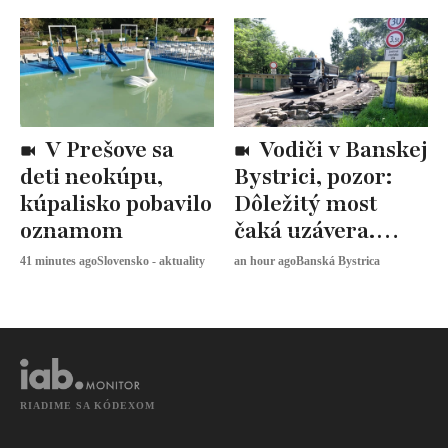
V Prešove sa
Vodiči v Banskej
deti neokúpu,
Bystrici, pozor:
kúpalisko pobavilo
Dôležitý most
oznamom
čaká uzávera.
Vieme, čo sa
41 minutes ago
Slovensko - aktuality
an hour ago
Banská Bystrica
zmení
RIADIME SA KÓDEXOM