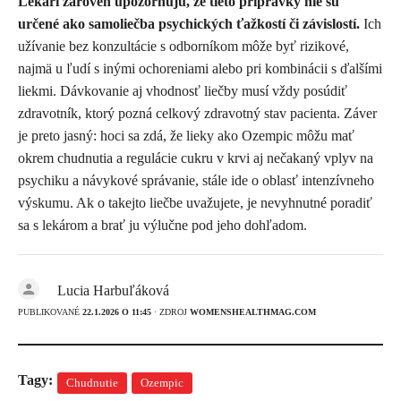
Lekári zároveň upozorňujú, že tieto prípravky nie sú
určené ako samoliečba psychických ťažkostí či závislostí.
Ich
užívanie bez konzultácie s odborníkom môže byť rizikové,
najmä u ľudí s inými ochoreniami alebo pri kombinácii s ďalšími
liekmi. Dávkovanie aj vhodnosť liečby musí vždy posúdiť
zdravotník, ktorý pozná celkový zdravotný stav pacienta. Záver
je preto jasný: hoci sa zdá, že lieky ako Ozempic môžu mať
okrem chudnutia a regulácie cukru v krvi aj nečakaný vplyv na
psychiku a návykové správanie, stále ide o oblasť intenzívneho
výskumu. Ak o takejto liečbe uvažujete, je nevyhnutné poradiť
sa s lekárom a brať ju výlučne pod jeho dohľadom.
Lucia Harbuľáková
PUBLIKOVANÉ
22.1.2026 O 11:45
· ZDROJ
WOMENSHEALTHMAG.COM
Tagy:
Chudnutie
Ozempic