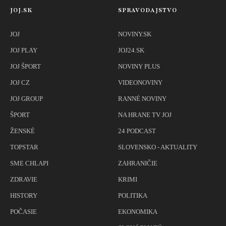
JOJ.SK
SPRAVODAJSTVO
JOJ
NOVINY.SK
JOJ PLAY
JOJ24.SK
JOJ ŠPORT
NOVINY PLUS
JOJ CZ
VIDEONOVINY
JOJ GROUP
RANNÉ NOVINY
ŠPORT
NA HRANE TV JOJ
ŽENSKÉ
24 PODCAST
TOPSTAR
SLOVENSKO - AKTUALITY
SME CHLAPI
ZAHRANIČIE
ZDRAVIE
KRIMI
HISTORY
POLITIKA
POČASIE
EKONOMIKA