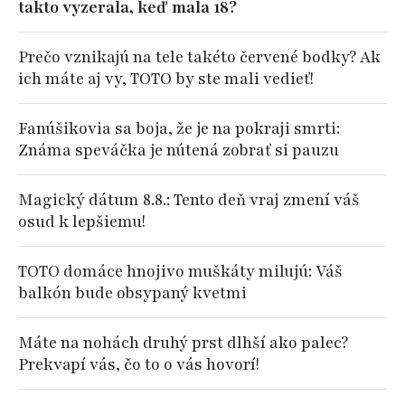
takto vyzerala, keď mala 18?
Prečo vznikajú na tele takéto červené bodky? Ak
ich máte aj vy, TOTO by ste mali vedieť!
Fanúšikovia sa boja, že je na pokraji smrti:
Známa speváčka je nútená zobrať si pauzu
Magický dátum 8.8.: Tento deň vraj zmení váš
osud k lepšiemu!
TOTO domáce hnojivo muškáty milujú: Váš
balkón bude obsypaný kvetmi
Máte na nohách druhý prst dlhší ako palec?
Prekvapí vás, čo to o vás hovorí!