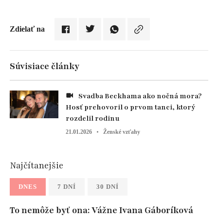
Zdielať na
Súvisiace články
Svadba Beckhama ako nočná mora?
Hosť prehovoril o prvom tanci, ktorý
rozdelil rodinu
21.01.2026
Ženské vzťahy
Najčítanejšie
DNES
7 DNÍ
30 DNÍ
To nemôže byť ona: Vážne Ivana Gáboríková