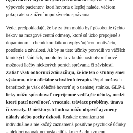
výpovede pacientov, ktorí hovoria o lepšej nálade, väčšom
pokoji alebo znížení impulzívneho správania.
Vedci predpokladajú, že by za tým mohlo byť pôsobenie týchto
liekov na mozgové centrá odmeny, ktoré sú úzko prepojené s
dopamínom – chemickou látkou ovplyvňujúcou motiváciu,
potešenie a závislosti. Ak by sa tieto účinky potvrdili vo väčších
klinických štúdiách, mohlo by to v budúcnosti otvoriť nové
možnosti liečby niektorých porúch správania či závislostí.
Zatiaľ však odborníci zdôrazňujú, že ide len o sľubný smer
výskumu, nie o oficiálne schválenú terapiu.
Popri možných
benefitoch je však dôležité hovoriť aj o tienistej stránke.
GLP-1
lieky môžu spôsobovať nepríjemné vedľajšie účinky, medzi
ktoré patrí nevoľnosť, vracanie, tráviace problémy, únava
či závraty. U niektorých ľudí sa môžu objaviť aj zmeny
nálady alebo pocity úzkosti.
Reakcie organizmu sú
individuálne a nie každý zaznamená pozitívne psychické účinky
– niektorí naopak nemusia cítiť takmer žiadnu zmenu.