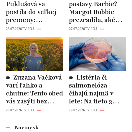
Puklušová sa
postavy Barbie?
pustila do veľkej
Margot Robbie
premeny:
prezradila, aké
Odborníci však
cviky jej pomohli
28.07.2026
TV JOJ
27.07.2026
TV JOJ
varujú, pozor na
spevniť celé telo
prísne diéty!
Zuzana Vačková
Listéria či
varí ľahko a
salmonelóza
chutne: Tento obed
číhajú najmä v
vás zasýti bez
lete: Na tieto 3
zbytočných kalórií
pravidlá pri jedle
20.07.2026
TV JOJ
19.07.2026
TV JOJ
nikdy
nezabúdajte!
Noviny.sk