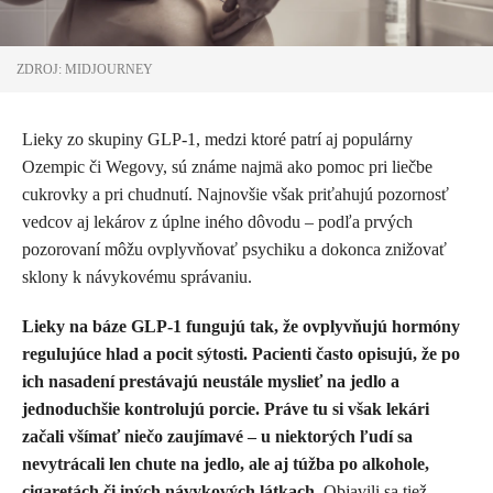
ZDROJ: MIDJOURNEY
Lieky zo skupiny GLP-1, medzi ktoré patrí aj populárny
Ozempic či Wegovy, sú známe najmä ako pomoc pri liečbe
cukrovky a pri chudnutí. Najnovšie však priťahujú pozornosť
vedcov aj lekárov z úplne iného dôvodu – podľa prvých
pozorovaní môžu ovplyvňovať psychiku a dokonca znižovať
sklony k návykovému správaniu.
Lieky na báze GLP-1 fungujú tak, že ovplyvňujú hormóny
regulujúce hlad a pocit sýtosti. Pacienti často opisujú, že po
ich nasadení prestávajú neustále myslieť na jedlo a
jednoduchšie kontrolujú porcie.
Práve tu si však lekári
začali všímať niečo zaujímavé – u niektorých ľudí sa
nevytrácali len chute na jedlo, ale aj túžba po alkohole,
cigaretách či iných návykových látkach.
Objavili sa tiež