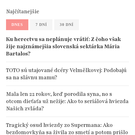
Najčítanejšie
DNES
7 DNÍ
30 DNÍ
Ku herectvu sa neplánuje vrátiť: Z čoho však
žije najznámejšia slovenská sektárka Mária
Bartalos?
TOTO sú utajované dcéry Velmělkovej: Podobajú
sa na slávnu mamu?
Mala len 22 rokov, keď porodila syna, no s
otcom dieťaťa už nežije: Ako to seriálová hviezda
Našich zvláda?
Tragický osud hviezdy zo Supermana: Ako
bezdomovkyňa sa živila zo smetí a potom prišlo