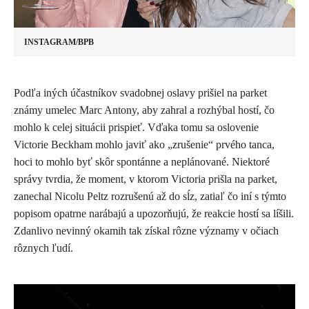
INSTAGRAM/BPB
Podľa iných účastníkov svadobnej oslavy prišiel na parket
známy umelec Marc Antony, aby zahral a rozhýbal hostí, čo
mohlo k celej situácii prispieť. Vďaka tomu sa oslovenie
Victorie Beckham mohlo javiť ako „zrušenie“ prvého tanca,
hoci to mohlo byť skôr spontánne a neplánované. Niektoré
správy tvrdia, že moment, v ktorom Victoria prišla na parket,
zanechal Nicolu Peltz rozrušenú až do sĺz, zatiaľ čo iní s týmto
popisom opatrne narábajú a upozorňujú, že reakcie hostí sa líšili.
Zdanlivo nevinný okamih tak získal rôzne významy v očiach
rôznych ľudí.