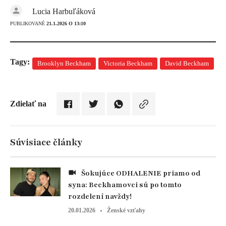
Lucia Harbuľáková
PUBLIKOVANÉ
21.1.2026 O 13:10
Tagy:
Brooklyn Beckham
Victoria Beckham
David Beckham
Zdielať na
Súvisiace články
Šokujúce ODHALENIE priamo od
syna: Beckhamovci sú po tomto
rozdelení navždy!
20.01.2026
Ženské vzťahy