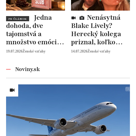
Jedna
Nenásytná
PR ČLÁNOK
dohoda, dve
Blake Lively?
tajomstvá a
Herecký kolega
množstvo emócií.
priznal, koľko
Mia Sheridan a
peňazí od neho
19.07.2026
Ženské vzťahy
14.07.2026
Ženské vzťahy
Graysonov sľub
vyžaduje!
Noviny.sk