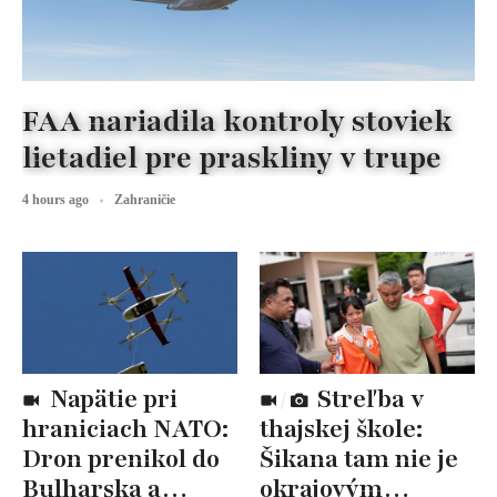
FAA nariadila kontroly stoviek
lietadiel pre praskliny v trupe
4 hours ago
Zahraničie
Napätie pri
Streľba v
hraniciach NATO:
thajskej škole:
Dron prenikol do
Šikana tam nie je
Bulharska a
okrajovým