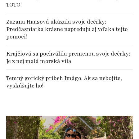
TOTO!
Zuzana Haasová ukázala svoje dcérky:
Predčasniatka krásne napredujú aj vďaka tejto
pomoci!
Krajčiová sa pochválila premenou svoje dcérky:
Je z nej malá morská víla
Temný gotický príbeh Imágo. Ak sa nebojíte,
vyskúšajte ho!