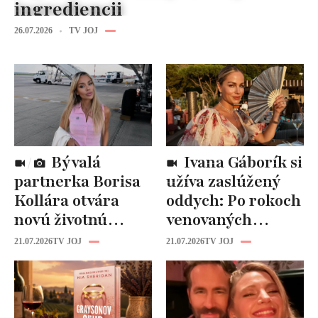
ingrediencii
26.07.2026
TV JOJ
Bývalá
Ivana Gáborík si
partnerka Borisa
užíva zaslúžený
Kollára otvára
oddych: Po rokoch
novú životnú
venovaných
kapitolu: Laura
rodine prišiel čas
21.07.2026
TV JOJ
21.07.2026
TV JOJ
Vizváryová ide
na seba
pomáhať ženám