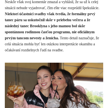
Neskôr však svoj komentár zmazal a vyhlásil, že sa už k celej
situácii nebude vyjadrovať, čím ešte viac rozprúdil špekulácie.
Niektorí účastníci svadby však tvrdia, že formálny prvý
tanec páru sa uskutočnil skôr v priebehu večera a že
následný tanec Brooklyna s jeho mamou bol skôr
spontánnou rodinnou časťou programu, nie oficiálnym
prvým tancom nevesty a ženícha.
Tento detail naznačuje, že
celá situácia mohla byť len otázkou interpretácie okamihu a
očakávaní rozdielnych ľudí na svadbe.