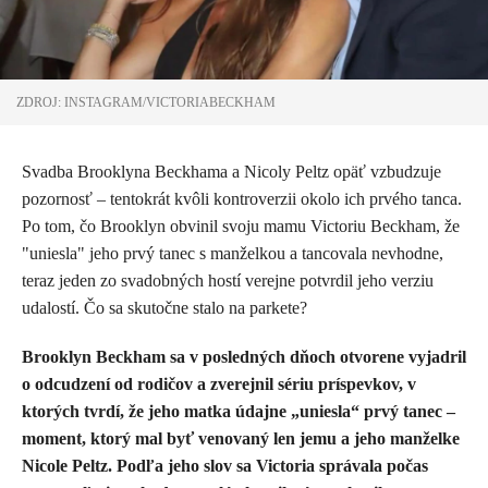
ZDROJ: INSTAGRAM/VICTORIABECKHAM
Svadba Brooklyna Beckhama a Nicoly Peltz opäť vzbudzuje
pozornosť – tentokrát kvôli kontroverzii okolo ich prvého tanca.
Po tom, čo Brooklyn obvinil svoju mamu Victoriu Beckham, že
"uniesla" jeho prvý tanec s manželkou a tancovala nevhodne,
teraz jeden zo svadobných hostí verejne potvrdil jeho verziu
udalostí. Čo sa skutočne stalo na parkete?
Brooklyn Beckham sa v posledných dňoch otvorene vyjadril
o odcudzení od rodičov a zverejnil sériu príspevkov, v
ktorých tvrdí, že jeho matka údajne „uniesla“ prvý tanec –
moment, ktorý mal byť venovaný len jemu a jeho manželke
Nicole Peltz. Podľa jeho slov sa Victoria správala počas