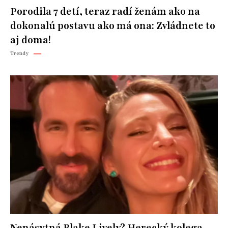
Porodila 7 detí, teraz radí ženám ako na
dokonalú postavu ako má ona: Zvládnete to
aj doma!
Trendy
Nenásytná Blake Lively? Herecký kolega