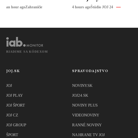
explodoval
problémom,
an hour ago
Zahraničie
4 hours ago
Štúdio JOJ 24
upozorňuje
expertka
RIADIME SA KÓDEXOM
JOJ.SK
SPRAVODAJSTVO
JOJ
NOVINY.SK
JOJ PLAY
JOJ24.SK
JOJ ŠPORT
NOVINY PLUS
JOJ CZ
VIDEONOVINY
JOJ GROUP
RANNÉ NOVINY
ŠPORT
NA HRANE TV JOJ