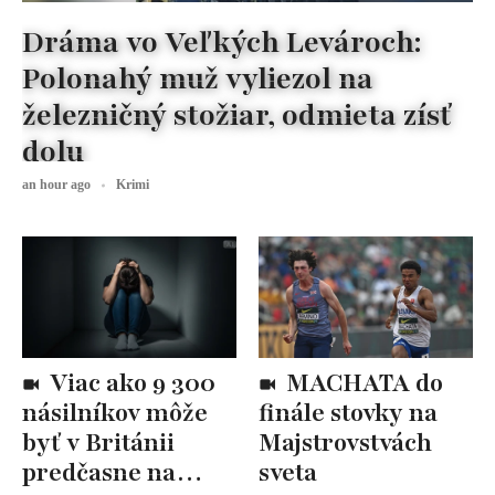
Dráma vo Veľkých Levároch:
Polonahý muž vyliezol na
železničný stožiar, odmieta zísť
dolu
an hour ago
Krimi
Viac ako 9 300
MACHATA do
násilníkov môže
finále stovky na
byť v Británii
Majstrovstvách
predčasne na
sveta