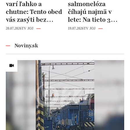
varí ľahko a
salmonelóza
chutne: Tento obed
číhajú najmä v
vás zasýti bez
lete: Na tieto 3
zbytočných kalórií
pravidlá pri jedle
20.07.2026
TV JOJ
19.07.2026
TV JOJ
nikdy
nezabúdajte!
Noviny.sk