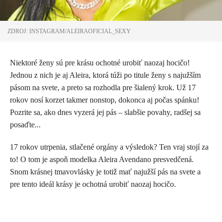
ZDROJ: INSTAGRAM/ALEIRAOFICIAL_SEXY
Niektoré ženy sú pre krásu ochotné urobiť naozaj hocičo!
Jednou z nich je aj Aleira, ktorá túži po titule ženy s najužším
pásom na svete, a preto sa rozhodla pre šialený krok. Už 17
rokov nosí korzet takmer nonstop, dokonca aj počas spánku!
Pozrite sa, ako dnes vyzerá jej pás – slabšie povahy, radšej sa
posaďte...
17 rokov utrpenia, stlačené orgány a výsledok? Ten vraj stojí za
to! O tom je aspoň modelka Aleira Avendano presvedčená.
Snom krásnej tmavovlásky je totiž mať najužší pás na svete a
pre tento ideál krásy je ochotná urobiť naozaj hocičo.