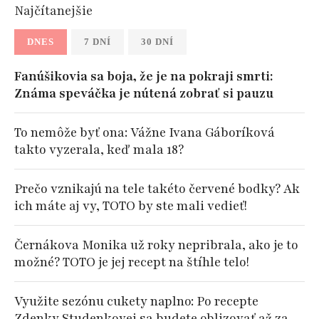
Najčítanejšie
DNES
7 DNÍ
30 DNÍ
Fanúšikovia sa boja, že je na pokraji smrti:
Známa speváčka je nútená zobrať si pauzu
To nemôže byť ona: Vážne Ivana Gáboríková
takto vyzerala, keď mala 18?
Prečo vznikajú na tele takéto červené bodky? Ak
ich máte aj vy, TOTO by ste mali vedieť!
Černákova Monika už roky nepribrala, ako je to
možné? TOTO je jej recept na štíhle telo!
Využite sezónu cukety naplno: Po recepte
Zdenky Studenkovej sa budete oblizovať až za