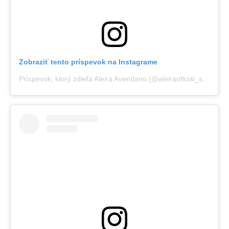
Zobraziť tento príspevok na Instagrame
Príspevok, ktorý zdieľa Aleira Avendano (@aleiraoficial_sexy)