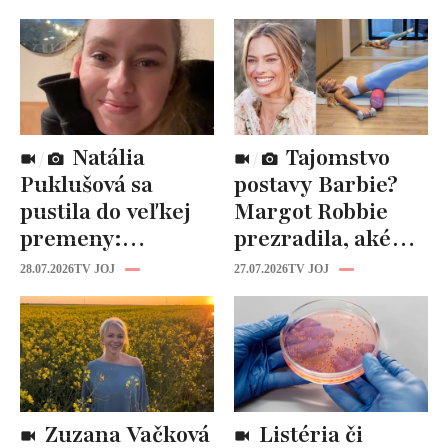
Natália
Tajomstvo
Puklušová sa
postavy Barbie?
pustila do veľkej
Margot Robbie
premeny:
prezradila, aké
Odborníci však
cviky jej pomohli
28.07.2026
TV JOJ
27.07.2026
TV JOJ
varujú, pozor na
spevniť celé telo
prísne diéty!
Zuzana Vačková
Listéria či