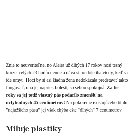
Znie to neuveriteľne, no Aleira už dlhých 17 rokov nosí tesný
korzet celých 23 hodín denne a dáva si ho dole iba vtedy, keď sa
ide umyť. Hoci by si asi žiadna žena nedokázala predstaviť takto
fungovať, ona je, napriek bolesti, so sebou spokojná.
Za tie
roky sa jej totiž vlastný pás podarilo zmenšiť na
úctyhodných 45 centimetrov!
Na pokorenie existujúceho titulu
"najužšieho pásu" jej však chýba ešte "dlhých" 7 centimetrov.
Miluje plastiky