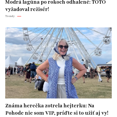
Modrá lagúna po rokoch odhalené: TOTO
vyžadoval režisér!
Trendy
Známa herečka zotrela hejterku: Na
Pohode nie som VIP, príďte si to užiť aj vy!