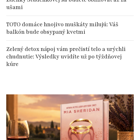
ušami
TOTO domáce hnojivo muškáty milujú: Váš
balkón bude obsypaný kvetmi
Zelený detox nápoj vám prečistí telo a urýchli
chudnutie: Výsledky uvidíte už po týždňovej
kúre