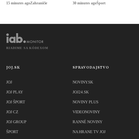
slobode. Obete sa
15 minutes ago
Zahraničie
30 minutes ago
Šport
boja o bezpečnosť
RIADIME SA KÓDEXOM
JOJ.SK
SPRAVODAJSTVO
JOJ
NOVINY.SK
JOJ PLAY
JOJ24.SK
JOJ ŠPORT
NOVINY PLUS
JOJ CZ
VIDEONOVINY
JOJ GROUP
RANNÉ NOVINY
ŠPORT
NA HRANE TV JOJ