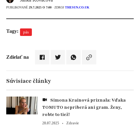
PUBLIKOVANÉ
29.7.2025 O 7:00
· ZDROJ
THESUN.CO.UK
Tagy:
pás
Zdielať na
Súvisiace články
Simona Krainová priznala: Vďaka
TOMUTO nepriberá ani gram. Ženy,
robte to tiež!
28.07.2025
Zdravie