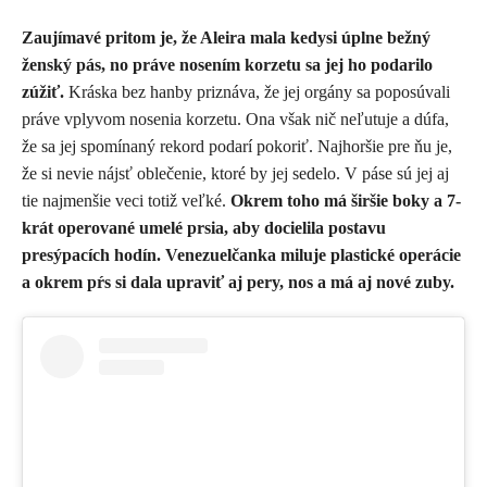
Zaujímavé pritom je, že Aleira mala kedysi úplne bežný
ženský pás, no práve nosením korzetu sa jej ho podarilo
zúžiť.
Kráska bez hanby priznáva, že jej orgány sa poposúvali
práve vplyvom nosenia korzetu. Ona však nič neľutuje a dúfa,
že sa jej spomínaný rekord podarí pokoriť. Najhoršie pre ňu je,
že si nevie nájsť oblečenie, ktoré by jej sedelo. V páse sú jej aj
tie najmenšie veci totiž veľké.
Okrem toho má širšie boky a 7-
krát operované umelé prsia, aby docielila postavu
presýpacích hodín. Venezuelčanka miluje plastické operácie
a okrem pŕs si dala upraviť aj pery, nos a má aj nové zuby.