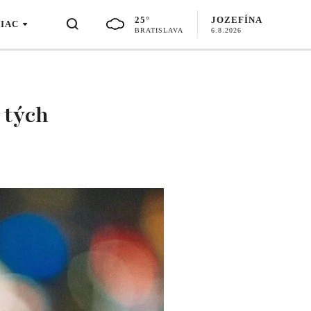
25°
JOZEFÍNA
VIAC
BRATISLAVA
6.8.2026
 tých