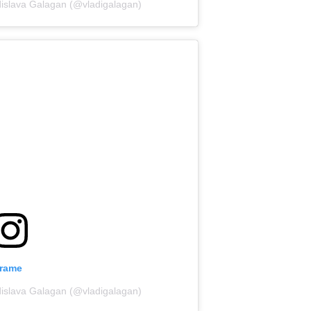
adislava Galagan (@vladigalagan)
grame
adislava Galagan (@vladigalagan)