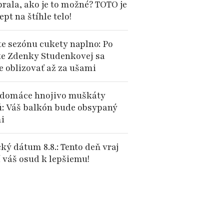
brala, ako je to možné? TOTO je
cept na štíhle telo!
te sezónu cukety naplno: Po
te Zdenky Studenkovej sa
e oblizovať až za ušami
domáce hnojivo muškáty
ú: Váš balkón bude obsypaný
i
ký dátum 8.8.: Tento deň vraj
 váš osud k lepšiemu!