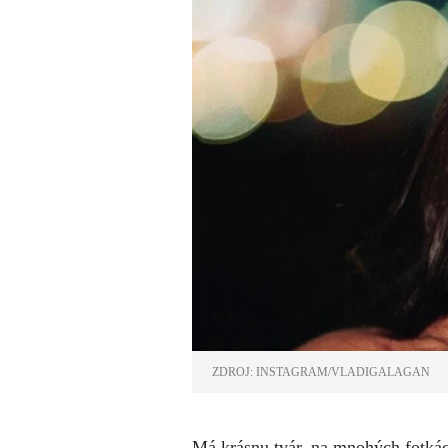
ZDROJ: INSTAGRAM/VLADIGALAGAN
Má krásnu tvár, na mnohých fotkác