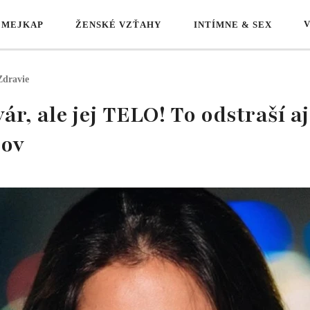
 MEJKAP
ŽENSKÉ VZŤAHY
INTÍMNE & SEX
Zdravie
r, ale jej TELO! To odstraší aj
žov