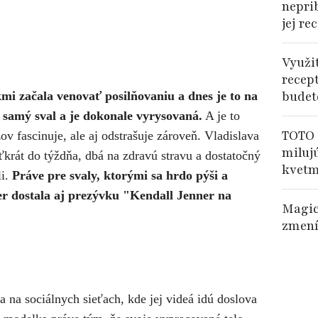
nepri
jej re
Využi
recep
budet
mi začala venovať posilňovaniu a dnes je to na
je samý sval a je dokonale vyrysovaná.
A je to
TOTO 
v fascinuje, ale aj odstrašuje zároveň. Vladislava
miluj
ťkrát do týždňa, dbá na zdravú stravu a dostatočný
kvetm
li.
Práve pre svaly, ktorými sa hrdo pýši a
r dostala aj prezývku "Kendall Jenner na
Magic
zmení
 na sociálnych sieťach, kde jej videá idú doslova