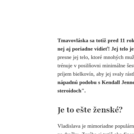
Tmavovláska sa totiž pred 11 rok
nej aj poriadne vidieť! Jej telo 
presne jej telo, ktoré mnohých mužo
trénuje v posilňovni minimálne šes
príjem bielkovín, aby jej svaly rást
nápadnú podobu s Kendall Jenne
steroidoch".
Je to ešte ženské?
Vladislava je mimoriadne populárna