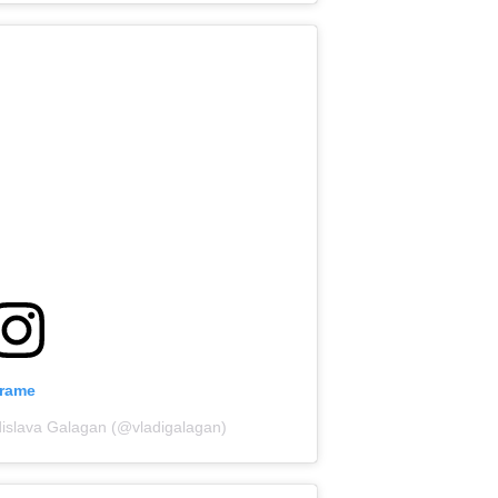
grame
adislava Galagan (@vladigalagan)