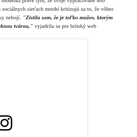
es modelka práve tým, že svoje vypracované telo
 sociálnych sieťach mnohí kritizujú za to, že vôbec
ky nebojí.
"Zistila som, že je toľko mužov, ktorým
peknou tvárou,"
vyjadrila sa pre britský web