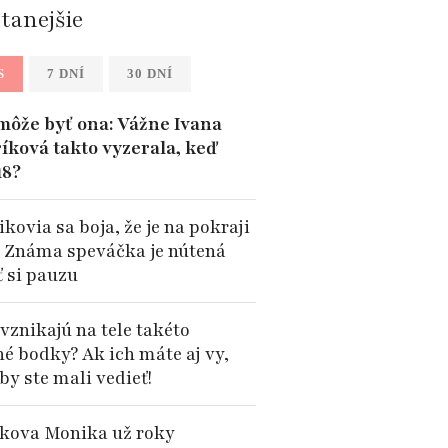
ítanejšie
S
7 DNÍ
30 DNÍ
môže byť ona: Vážne Ivana
íková takto vyzerala, keď
18?
kovia sa boja, že je na pokraji
: Známa speváčka je nútená
ť si pauzu
vznikajú na tele takéto
né bodky? Ak ich máte aj vy,
by ste mali vedieť!
kova Monika už roky