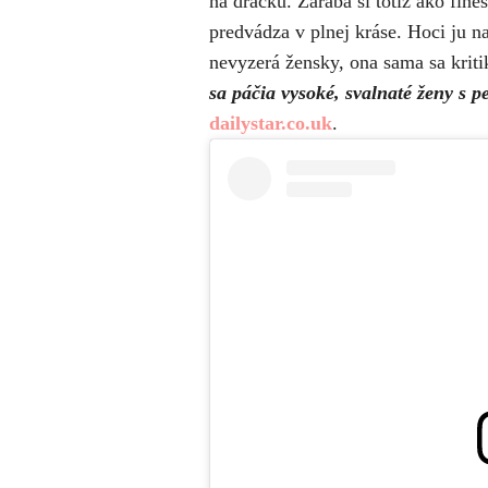
na dračku. Zarába si totiž ako fin
predvádza v plnej kráse. Hoci ju na
nevyzerá žensky, ona sama sa kriti
sa páčia vysoké, svalnaté ženy s 
dailystar.co.uk
.