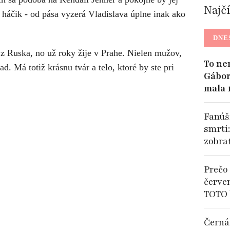
Najč
háčik - od pása vyzerá Vladislava úplne inak ako
DNE
 z Ruska, no už roky žije v Prahe. Nielen mužov,
To ne
d. Má totiž krásnu tvár a telo, ktoré by ste pri
Gábor
mala 
Fanúši
smrti
zobra
Prečo 
červe
TOTO 
Černá