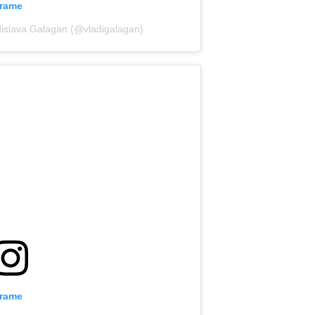
grame
adislava Galagan (@vladigalagan)
grame