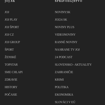
JOJ.SK
SPRAVODAJSTVO
JOJ
NOVINY.SK
JOJ PLAY
JOJ24.SK
JOJ ŠPORT
NOVINY PLUS
JOJ CZ
VIDEONOVINY
JOJ GROUP
RANNÉ NOVINY
ŠPORT
NA HRANE TV JOJ
ŽENSKÉ
24 PODCAST
TOPSTAR
SLOVENSKO - AKTUALITY
SME CHLAPI
ZAHRANIČIE
ZDRAVIE
KRIMI
HISTORY
POLITIKA
POČASIE
EKONOMIKA
SLOVÁCI V EÚ