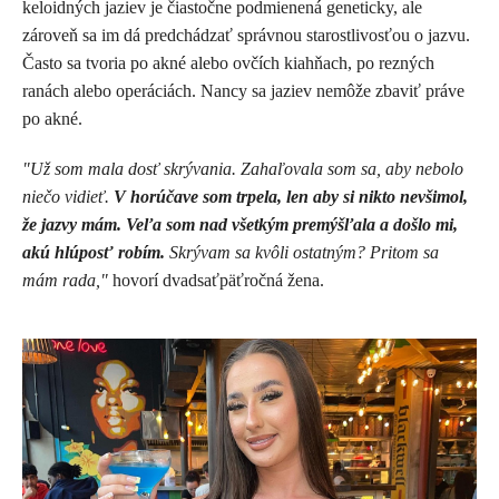
keloidných jaziev je čiastočne podmienená geneticky, ale
zároveň sa im dá predchádzať správnou starostlivosťou o jazvu.
Často sa tvoria po akné alebo ovčích kiahňach, po rezných
ranách alebo operáciách. Nancy sa jaziev nemôže zbaviť práve
po akné.
"Už som mala dosť skrývania. Zahaľovala som sa, aby nebolo
niečo vidieť.
V horúčave som trpela, len aby si nikto nevšimol,
že jazvy mám. Veľa som nad všetkým premýšľala a došlo mi,
akú hlúposť robím.
Skrývam sa kvôli ostatným? Pritom sa
mám rada,"
hovorí dvadsaťpäťročná žena.