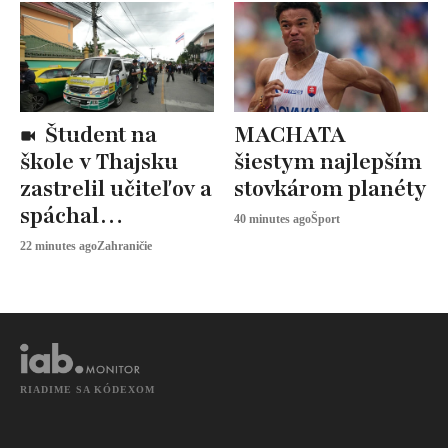
Študent na
MACHATA
škole v Thajsku
šiestym najlepším
zastrelil učiteľov a
stovkárom planéty
spáchal
40 minutes ago
Šport
samovraždu
22 minutes ago
Zahraničie
RIADIME SA KÓDEXOM