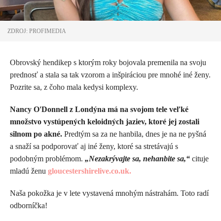
ZDROJ: PROFIMEDIA
Obrovský hendikep s ktorým roky bojovala premenila na svoju
prednosť a stala sa tak vzorom a inšpiráciou pre mnohé iné ženy.
Pozrite sa, z čoho mala kedysi komplexy.
Nancy O'Donnell z Londýna má na svojom tele veľké
množstvo vystúpených keloidných jaziev, ktoré jej zostali
silnom po akné.
Predtým sa za ne hanbila, dnes je na ne pyšná
a snaží sa podporovať aj iné ženy, ktoré sa stretávajú s
podobným problémom.
„Nezakrývajte sa, nehanbite sa,“
cituje
mladú ženu
gloucestershirelive.co.uk.
Naša pokožka je v lete vystavená mnohým nástrahám. Toto radí
odborníčka!