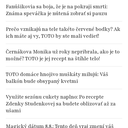
Fanúšikovia sa boja, že je na pokraji smrti:
Známa speváčka je nútená zobrať si pauzu
Prečo vznikajú na tele takéto červené bodky? Ak
ich máte aj vy, TOTO by ste mali vedieť!
Černákova Monika už roky nepribrala, ako je to
možné? TOTO je jej recept na štíhle telo!
TOTO domáce hnojivo muškáty milujú: Váš
balkón bude obsypaný kvetmi
Využite sezónu cukety naplno: Po recepte
Zdenky Studenkovej sa budete oblizovať až za
ušami
Magický dátum 8.8.: Tento deň vraj zmení váš