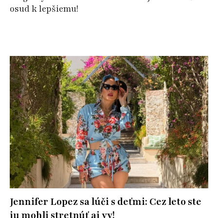
osud k lepšiemu!
Jennifer Lopez sa lúči s deťmi: Cez leto ste
ju mohli stretnúť aj vy!