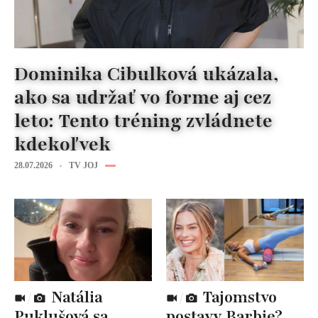
Dominika Cibulková ukázala,
ako sa udržať vo forme aj cez
leto: Tento tréning zvládnete
kdekoľvek
28.07.2026
TV JOJ
Natália
Tajomstvo
Puklušová sa
postavy Barbie?