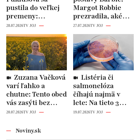
pustila do veľkej
Margot Robbie
premeny:
prezradila, aké
Odborníci však
cviky jej pomohli
28.07.2026
TV JOJ
27.07.2026
TV JOJ
varujú, pozor na
spevniť celé telo
prísne diéty!
Zuzana Vačková
Listéria či
varí ľahko a
salmonelóza
chutne: Tento obed
číhajú najmä v
vás zasýti bez
lete: Na tieto 3
zbytočných kalórií
pravidlá pri jedle
20.07.2026
TV JOJ
19.07.2026
TV JOJ
nikdy
nezabúdajte!
Noviny.sk