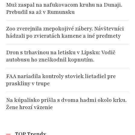
Muž zaspal na nafukovacom kruhu na Dunaji.
Prebudil sa až v Rumunsku
Zoo zverejnila znepokojivé zábery. Návštevníci
hádzali po zvieratách kamene a iné predmety
Dron s trhavinou na letisku v Lipsku: Vodič
autobusu ho zneškodnil kopnutím.
FAA nariadila kontroly stoviek lietadiel pre
praskliny v trupe
Na kúpalisko prišla s dvoma hadmi okolo krku.
Žene hrozí väzenie
TOP Trendy