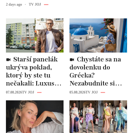
2 days ago
TV JOJ
Starší panelák
Chystáte sa na
ukrýva poklad,
dovolenku do
ktorý by ste tu
Grécka?
nečakali: Luxusná
Nezabudnite si
kuchyňa aj
odtiaľ uloviť tieto
07.08.2026
TV JOJ
05.08.2026
TV JOJ
kúpeľňa ako z
štýlové kúsky
novostavby!