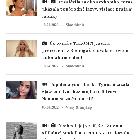
Preslávila sa ako sexbomba, teraz
ukázala popôrodné jazvy, visiace prsia aj
faldíky!
18.04.2023
Showbiznis
Čo to má s TELOM?! Jessica
prerobená z Rodriga šokovala v novom
polonahom videu!
18.04.2022
Showbiznis
Popálená youtuberka Týnuš ukázala
zjazvenú tvár bez mejkapu filtrov:
Nemám sa za čo hanbiť!
05.04.2022
Vlasy & mejkap
Nechceli jej veriť, že už nemá
silikóny! Modelka preto TAKTO ukázala