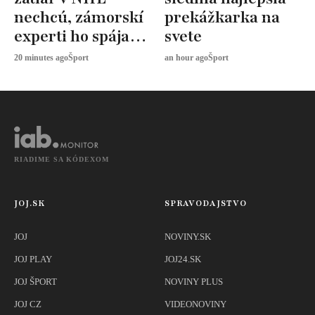
nechcú, zámorskí
prekážkarka na
experti ho spájajú
svete
s dvoma klubmi
20 minutes ago
Šport
an hour ago
Šport
RIADIME SA KÓDEXOM
JOJ.SK
SPRAVODAJSTVO
JOJ
NOVINY.SK
JOJ PLAY
JOJ24.SK
JOJ ŠPORT
NOVINY PLUS
JOJ CZ
VIDEONOVINY