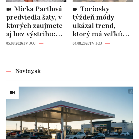
Mirka Partlová
Turínsky
predviedla šaty, v
týždeň módy
ktorých zaujmete
ukázal trend,
aj bez výstrihu:
ktorý má veľkú
Ich čaro je v tomto
budúcnosť: Počuli
05.08.2026
TV JOJ
04.08.2026
TV JOJ
detaile
ste už o tomto
materiáli?
Noviny.sk