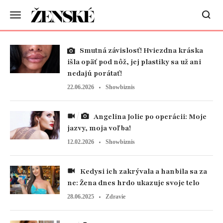
Smutná závislosť! Hviezdna kráska
išla opäť pod nôž, jej plastiky sa už ani
nedajú porátať!
22.06.2026
Showbiznis
Angelina Jolie po operácii: Moje
jazvy, moja voľba!
12.02.2026
Showbiznis
Kedysi ich zakrývala a hanbila sa za
ne: Žena dnes hrdo ukazuje svoje telo
28.06.2025
Zdravie