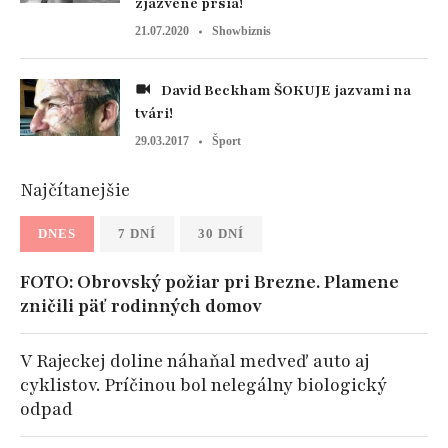
zjazvené prsia!
21.07.2020
Showbiznis
David Beckham ŠOKUJE jazvami na
tvári!
29.03.2017
Šport
Najčítanejšie
DNES
7 DNÍ
30 DNÍ
FOTO: Obrovský požiar pri Brezne. Plamene
zničili päť rodinných domov
V Rajeckej doline náhaňal medveď auto aj
cyklistov. Príčinou bol nelegálny biologický
odpad