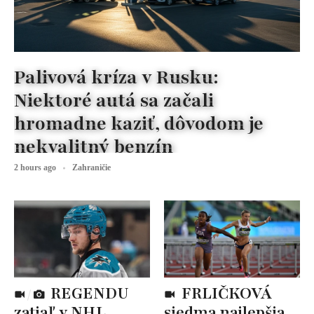
Palivová kríza v Rusku:
Niektoré autá sa začali
hromadne kaziť, dôvodom je
nekvalitný benzín
2 hours ago
Zahraničie
REGENDU
FRLIČKOVÁ
zatiaľ v NHL
siedma najlepšia