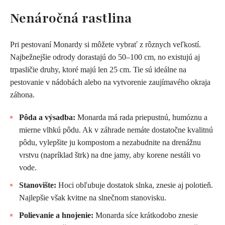
Nenáročná rastlina
Pri pestovaní Monardy si môžete vybrať z rôznych veľkostí.
Najbežnejšie odrody dorastajú do 50–100 cm, no existujú aj
trpasličie druhy, ktoré majú len 25 cm. Tie sú ideálne na
pestovanie v nádobách alebo na vytvorenie zaujímavého okraja
záhona.
Pôda a výsadba:
Monarda má rada priepustnú, humóznu a
mierne vlhkú pôdu. Ak v záhrade nemáte dostatočne kvalitnú
pôdu, vylepšite ju kompostom a nezabudnite na drenážnu
vrstvu (napríklad štrk) na dne jamy, aby korene nestáli vo
vode.
Stanovište:
Hoci obľubuje dostatok slnka, znesie aj polotieň.
Najlepšie však kvitne na slnečnom stanovisku.
Polievanie a hnojenie:
Monarda síce krátkodobo znesie