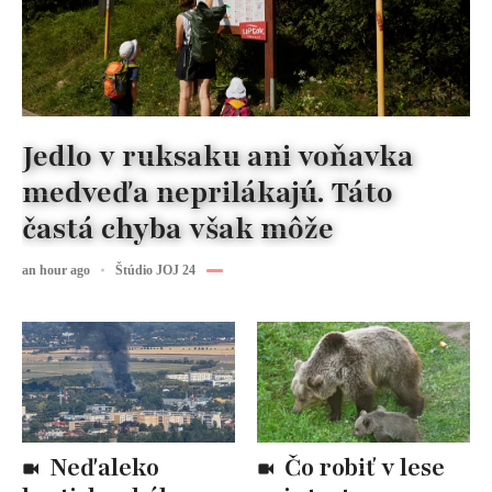
Jedlo v ruksaku ani voňavka
medveďa neprilákajú. Táto
častá chyba však môže
an hour ago
Štúdio JOJ 24
Neďaleko
Čo robiť v lese