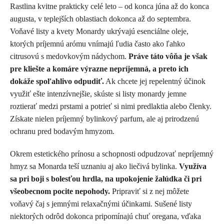
Rastlina kvitne prakticky celé leto – od konca júna až do konca
augusta, v teplejších oblastiach dokonca až do septembra.
Voňavé listy a kvety Monardy ukrývajú esenciálne oleje,
ktorých príjemnú arómu vnímajú ľudia často ako ľahko
citrusovú s medovkovým nádychom.
Práve táto vôňa je však
pre kliešte a komáre výrazne nepríjemná, a preto ich
dokáže spoľahlivo odpudiť.
Ak chcete jej repelentný účinok
využiť ešte intenzívnejšie, skúste si listy monardy jemne
roztierať medzi prstami a potrieť si nimi predlaktia alebo členky.
Získate nielen príjemný bylinkový parfum, ale aj prirodzenú
ochranu pred bodavým hmyzom.
Okrem estetického prínosu a schopnosti odpudzovať nepríjemný
hmyz sa Monarda teší uznaniu aj ako liečivá bylinka.
Využíva
sa pri boji s bolesťou hrdla, na upokojenie žalúdka či pri
všeobecnom pocite nepohody.
Pripraviť si z nej môžete
voňavý čaj s jemnými relaxačnými účinkami. Sušené listy
niektorých odrôd dokonca pripomínajú chuť oregana, vďaka