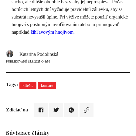
sucho, ale dlhšie obdobie bez vlahy jej neprospieva. Počas
horúcich letných dní vyžaduje pravidelnú zálievku, aby sa
substrát nevysušil úplne. Pri výžive môžete použiť organické
hnojivá s postupným uvoľňovaním alebo ju prihnojovať
napríklad
žihľavovým hnojivom.
Katarína Podolinská
PUBLIKOVANÉ
15.6.2025 O 6:50
Tagy:
kliešte
komare
Zdielať na
Súvisiace články