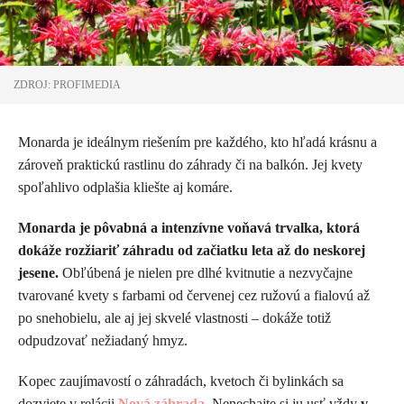
ZDROJ: PROFIMEDIA
Monarda je ideálnym riešením pre každého, kto hľadá krásnu a
zároveň praktickú rastlinu do záhrady či na balkón. Jej kvety
spoľahlivo odplašia kliešte aj komáre.
Monarda je pôvabná a intenzívne voňavá trvalka, ktorá
dokáže rozžiariť záhradu od začiatku leta až do neskorej
jesene.
Obľúbená je nielen pre dlhé kvitnutie a nezvyčajne
tvarované kvety s farbami od červenej cez ružovú a fialovú až
po snehobielu, ale aj jej skvelé vlastnosti – dokáže totiž
odpudzovať nežiadaný hmyz.
Kopec zaujímavostí o záhradách, kvetoch či bylinkách sa
dozviete v relácii
Nová záhrada.
Nenechajte si ju usť vždy
v