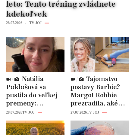
leto: Tento tréning zvládnete
kdekoľvek
28.07.2026
TV JOJ
Natália
Tajomstvo
Puklušová sa
postavy Barbie?
pustila do veľkej
Margot Robbie
premeny:
prezradila, aké
Odborníci však
cviky jej pomohli
28.07.2026
TV JOJ
27.07.2026
TV JOJ
varujú, pozor na
spevniť celé telo
prísne diéty!