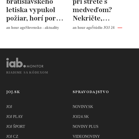
bratislavského
pri strete s
letiska vypukol
medveďom?
požiar, horí porast
Nekričte,
a odpad
odborník radí
an hour ago
Slovensko - aktuality
an hour ago
Štúdio JOJ 24
urobiť presný
opak
RIADIME SA KÓDEXOM
JOJ.SK
SPRAVODAJSTVO
JOJ
NOVINY.SK
JOJ PLAY
JOJ24.SK
JOJ ŠPORT
NOVINY PLUS
JOJ CZ
VIDEONOVINY