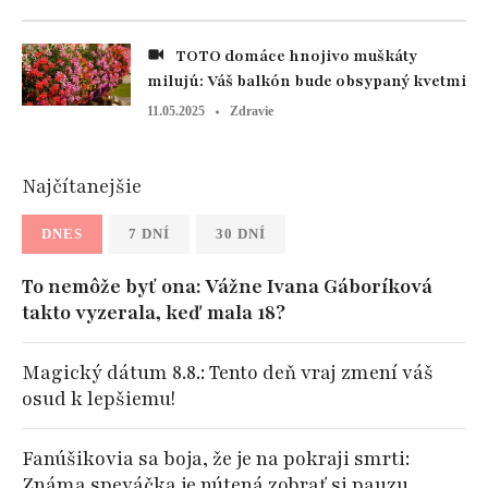
TOTO domáce hnojivo muškáty
milujú: Váš balkón bude obsypaný kvetmi
11.05.2025
Zdravie
Najčítanejšie
DNES
7 DNÍ
30 DNÍ
To nemôže byť ona: Vážne Ivana Gáboríková
takto vyzerala, keď mala 18?
Magický dátum 8.8.: Tento deň vraj zmení váš
osud k lepšiemu!
Fanúšikovia sa boja, že je na pokraji smrti:
Známa speváčka je nútená zobrať si pauzu