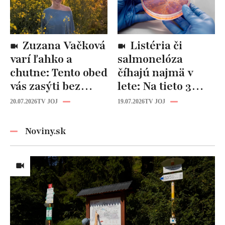
Zuzana Vačková
Listéria či
varí ľahko a
salmonelóza
chutne: Tento obed
číhajú najmä v
vás zasýti bez
lete: Na tieto 3
zbytočných kalórií
pravidlá pri jedle
20.07.2026
TV JOJ
19.07.2026
TV JOJ
nikdy
nezabúdajte!
Noviny.sk