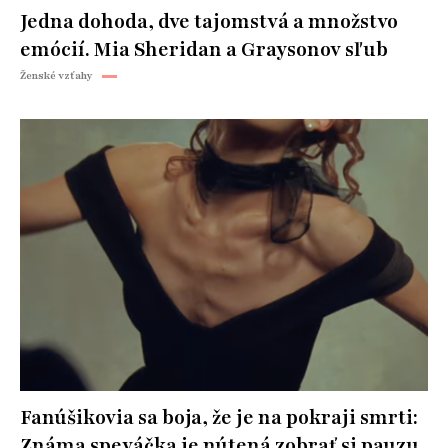
Jedna dohoda, dve tajomstvá a množstvo
emócií. Mia Sheridan a Graysonov sľub
Ženské vzťahy
Fanúšikovia sa boja, že je na pokraji smrti:
Známa speváčka je nútená zobrať si pauzu