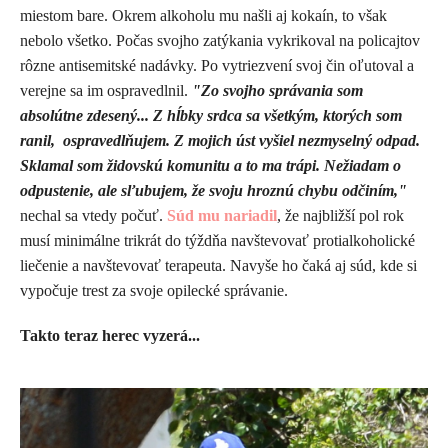
miestom bare. Okrem alkoholu mu našli aj kokaín, to však
nebolo všetko. Počas svojho zatýkania vykrikoval na policajtov
rôzne antisemitské nadávky. Po vytriezvení svoj čin oľutoval a
verejne sa im ospravedlnil.
"Zo svojho správania som
absolútne zdesený... Z hĺbky srdca sa všetkým, ktorých som
ranil, ospravedlňujem. Z mojich úst vyšiel nezmyselný odpad.
Sklamal som židovskú komunitu a to ma trápi. Nežiadam o
odpustenie, ale sľubujem, že svoju hroznú chybu odčiním,"
nechal sa vtedy počuť.
Súd mu nariadil
, že najbližší pol rok
musí minimálne trikrát do týždňa navštevovať protialkoholické
liečenie a navštevovať terapeuta. Navyše ho čaká aj súd, kde si
vypočuje trest za svoje opilecké správanie.
Takto teraz herec vyzerá...