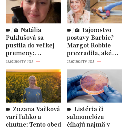
Natália
Tajomstvo
Puklušová sa
postavy Barbie?
pustila do veľkej
Margot Robbie
premeny:
prezradila, aké
Odborníci však
cviky jej pomohli
28.07.2026
TV JOJ
27.07.2026
TV JOJ
varujú, pozor na
spevniť celé telo
prísne diéty!
Zuzana Vačková
Listéria či
varí ľahko a
salmonelóza
chutne: Tento obed
číhajú najmä v