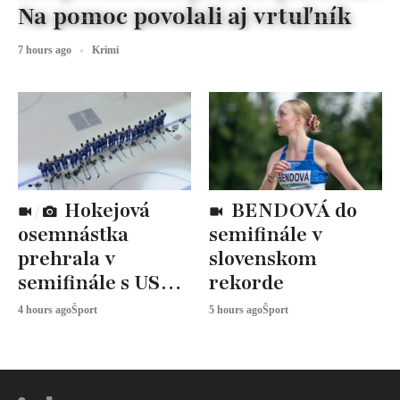
Na pomoc povolali aj vrtuľník
7 hours ago
Krimi
Hokejová
BENDOVÁ do
osemnástka
semifinále v
prehrala v
slovenskom
semifinále s USA,
rekorde
zabojuje o BRONZ
4 hours ago
Šport
5 hours ago
Šport