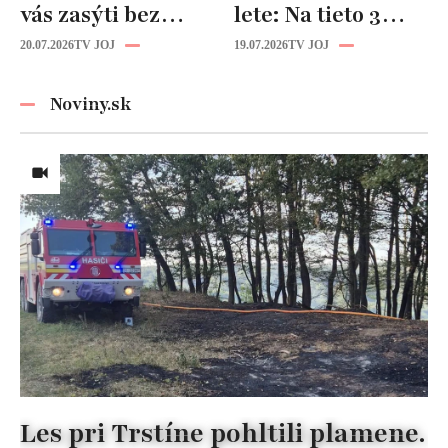
vás zasýti bez
lete: Na tieto 3
zbytočných kalórií
pravidlá pri jedle
20.07.2026
TV JOJ
19.07.2026
TV JOJ
nikdy
nezabúdajte!
Noviny.sk
Les pri Trstíne pohltili plamene.