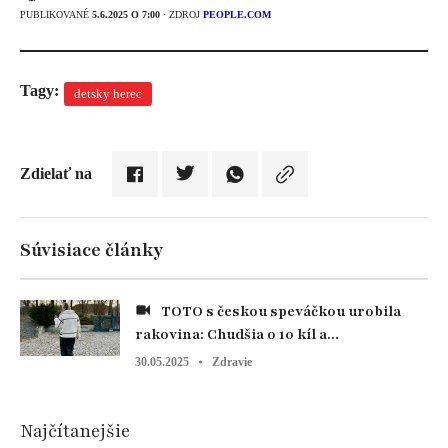
PUBLIKOVANÉ
5.6.2025 O 7:00
· ZDROJ
PEOPLE.COM
Tagy:
detsky herec
Zdielať na
Súvisiace články
TOTO s českou speváčkou urobila
rakovina: Chudšia o 10 kíl a...
30.05.2025
Zdravie
Najčítanejšie