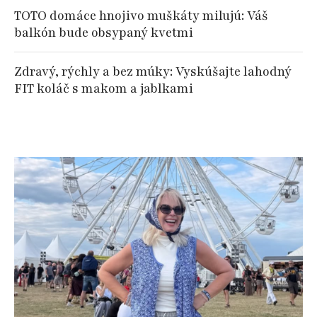
TOTO domáce hnojivo muškáty milujú: Váš
balkón bude obsypaný kvetmi
Zdravý, rýchly a bez múky: Vyskúšajte lahodný
FIT koláč s makom a jablkami