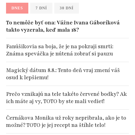
DNES
7 DNÍ
30 DNÍ
To nemôže byť ona: Vážne Ivana Gáboríková
takto vyzerala, keď mala 18?
Fanúšikovia sa boja, že je na pokraji smrti:
Známa speváčka je nútená zobrať si pauzu
Magický dátum 8.8.: Tento deň vraj zmení váš
osud k lepšiemu!
Prečo vznikajú na tele takéto červené bodky? Ak
ich máte aj vy, TOTO by ste mali vedieť!
Černákova Monika už roky nepribrala, ako je to
možné? TOTO je jej recept na štíhle telo!