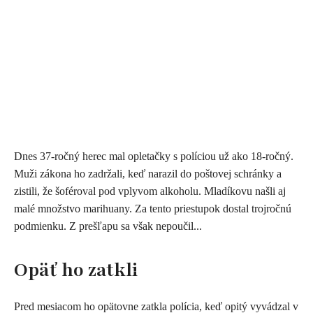
Dnes 37-ročný herec mal opletačky s políciou už ako 18-ročný.
Muži zákona ho zadržali, keď narazil do poštovej schránky a
zistili, že šoféroval pod vplyvom alkoholu. Mladíkovu našli aj
malé množstvo marihuany. Za tento priestupok dostal trojročnú
podmienku. Z prešľapu sa však nepoučil...
Opäť ho zatkli
Pred mesiacom ho opätovne zatkla polícia, keď opitý vyvádzal v