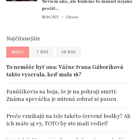
Neviem ako, ale budeme to musieť nejako
prežiť...
08.04.2025
Zdravie
Najčítanejšie
DNES
7 DNÍ
30 DNÍ
To nemôže byť ona: Vážne Ivana Gáboríková
takto vyzerala, keď mala 18?
Fanúšikovia sa boja, že je na pokraji smrti:
Známa speváčka je nútená zobrať si pauzu
Prečo vznikajú na tele takéto červené bodky? Ak
ich máte aj vy, TOTO by ste mali vedieť!