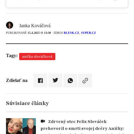
Janka Kováčová
PUBLIKOVANÉ
15.4.2025 O 13:30
· ZDROJ
BLESK.CZ
,
SUPER.CZ
Tagy:
anička slováčková
Zdielať na
Súvisiace články
Zdrvený otec Felix Slováček
prehovoril o smrti svojej dcéry Aničky: