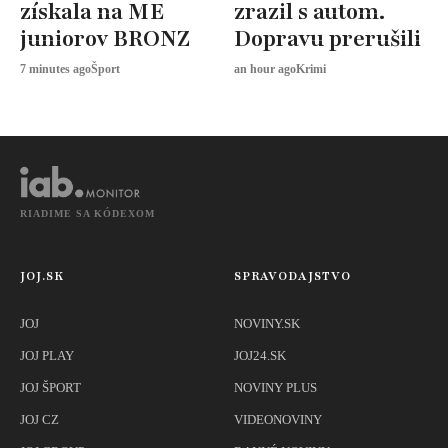
získala na ME
zrazil s autom.
juniorov BRONZ
Dopravu prerušili
7 minutes ago
Šport
an hour ago
Krimi
RIADIME SA KÓDEXOM
JOJ.SK
SPRAVODAJSTVO
JOJ
NOVINY.SK
JOJ PLAY
JOJ24.SK
JOJ ŠPORT
NOVINY PLUS
JOJ CZ
VIDEONOVINY