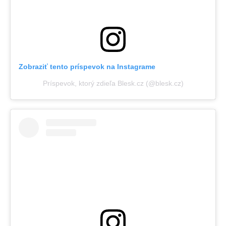
Zobraziť tento príspevok na Instagrame
Príspevok, ktorý zdieľa Blesk.cz (@blesk.cz)