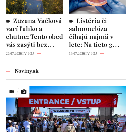
Zuzana Vačková
Listéria či
varí ľahko a
salmonelóza
chutne: Tento obed
číhajú najmä v
vás zasýti bez
lete: Na tieto 3
zbytočných kalórií
pravidlá pri jedle
20.07.2026
TV JOJ
19.07.2026
TV JOJ
nikdy
nezabúdajte!
Noviny.sk