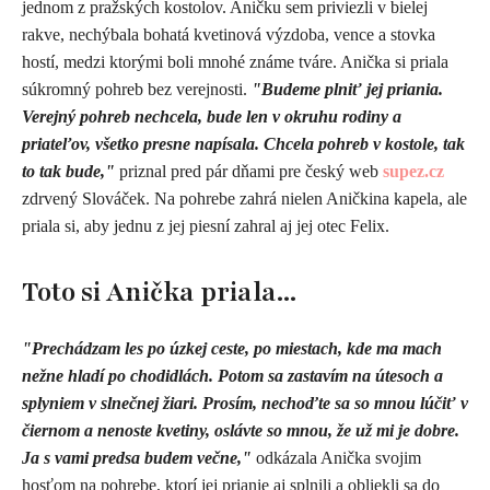
jednom z pražských kostolov. Aničku sem priviezli v bielej
rakve, nechýbala bohatá kvetinová výzdoba, vence a stovka
hostí, medzi ktorými boli mnohé známe tváre. Anička si priala
súkromný pohreb bez verejnosti.
"Budeme plniť jej priania.
Verejný pohreb nechcela, bude len v okruhu rodiny a
priateľov, všetko presne napísala. Chcela pohreb v kostole, tak
to tak bude,"
priznal pred pár dňami pre český web
supez.cz
zdrvený Slováček. Na pohrebe zahrá nielen Aničkina kapela, ale
priala si, aby jednu z jej piesní zahral aj jej otec Felix.
Toto si Anička priala...
"Prechádzam les po úzkej ceste, po miestach, kde ma mach
nežne hladí po chodidlách. Potom sa zastavím na útesoch a
splyniem v slnečnej žiari. Prosím, nechoďte sa so mnou lúčiť v
čiernom a nenoste kvetiny, oslávte so mnou, že už mi je dobre.
Ja s vami predsa budem večne,"
odkázala Anička svojim
hosťom na pohrebe, ktorí jej prianie aj splnili a obliekli sa do