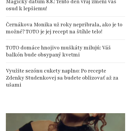
Magický dátum 8.8.: Tento deň vraj zmení váš
osud k lepšiemu!
Černákova Monika už roky nepribrala, ako je to
možné? TOTO je jej recept na štíhle telo!
TOTO domáce hnojivo muškáty milujú: Váš
balkón bude obsypaný kvetmi
Využite sezónu cukety naplno: Po recepte
Zdenky Studenkovej sa budete oblizovať až za
ušami