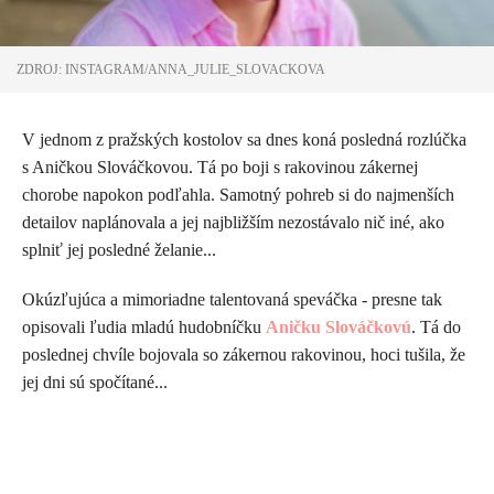
ZDROJ: INSTAGRAM/ANNA_JULIE_SLOVACKOVA
V jednom z pražských kostolov sa dnes koná posledná rozlúčka
s Aničkou Slováčkovou. Tá po boji s rakovinou zákernej
chorobe napokon podľahla. Samotný pohreb si do najmenších
detailov naplánovala a jej najbližším nezostávalo nič iné, ako
splniť jej posledné želanie...
Okúzľujúca a mimoriadne talentovaná speváčka - presne tak
opisovali ľudia mladú hudobníčku
Aničku Slováčkovú
. Tá do
poslednej chvíle bojovala so zákernou rakovinou, hoci tušila, že
jej dni sú spočítané...