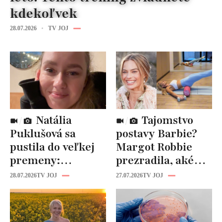
kdekoľvek
28.07.2026
TV JOJ
Natália
Tajomstvo
Puklušová sa
postavy Barbie?
pustila do veľkej
Margot Robbie
premeny:
prezradila, aké
Odborníci však
cviky jej pomohli
28.07.2026
TV JOJ
27.07.2026
TV JOJ
varujú, pozor na
spevniť celé telo
prísne diéty!