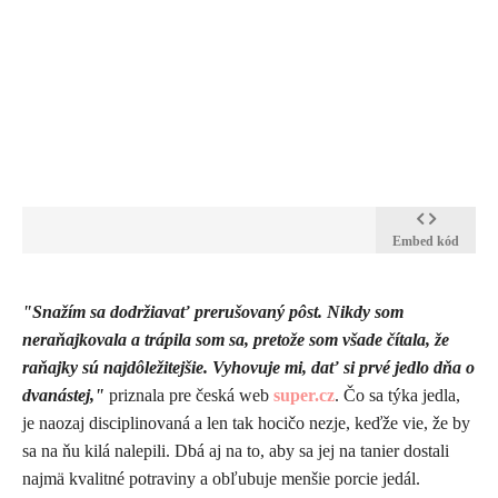
Embed kód
​"Snažím sa dodržiavať prerušovaný pôst. Nikdy som
neraňajkovala a trápila som sa, pretože som všade čítala, že
raňajky sú najdôležitejšie. Vyhovuje mi, dať si prvé jedlo dňa o
dvanástej,"
priznala pre česká web
super.cz
. Čo sa týka jedla,
je naozaj disciplinovaná a len tak hocičo nezje, keďže vie, že by
sa na ňu kilá nalepili. Dbá aj na to, aby sa jej na tanier dostali
najmä kvalitné potraviny a obľubuje menšie porcie jedál.