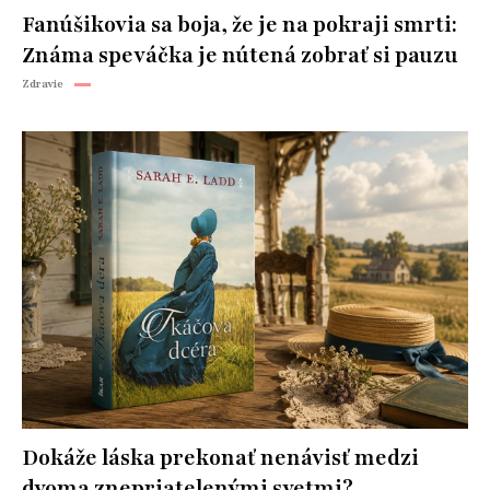
Fanúšikovia sa boja, že je na pokraji smrti:
Známa speváčka je nútená zobrať si pauzu
Zdravie
Dokáže láska prekonať nenávisť medzi
dvoma znepriatelenými svetmi?