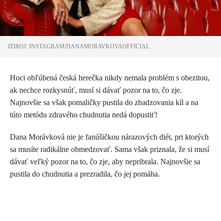
ZDROJ: INSTAGRAM/DANAMORAVKOVAOFFICIAL
Hoci obľúbená česká herečka nikdy nemala problém s obezitou,
ak nechce rozkysnúť, musí si dávať pozor na to, čo zje.
Najnovšie sa však pomaličky pustila do zhadzovania kíl a na
túto metódu zdravého chudnutia nedá dopustiť!
Dana Morávková nie je fanúšičkou nárazových diét, pri ktorých
sa musíte radikálne obmedzovať. Sama však priznala, že si musí
dávať veľký pozor na to, čo zje, aby nepribrala. Najnovšie sa
pustila do chudnutia a prezradila, čo jej pomáha.