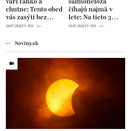
varí ľahko a
salmonelóza
chutne: Tento obed
číhajú najmä v
vás zasýti bez
lete: Na tieto 3
zbytočných kalórií
pravidlá pri jedle
20.07.2026
TV JOJ
19.07.2026
TV JOJ
nikdy
nezabúdajte!
Noviny.sk