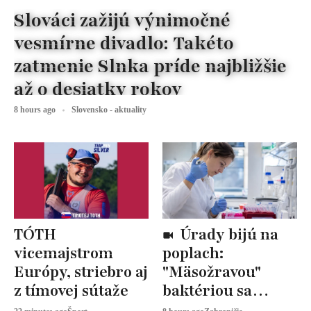
Slováci zažijú výnimočné
vesmírne divadlo: Takéto
zatmenie Slnka príde najbližšie
až o desiatky rokov
8 hours ago
Slovensko - aktuality
TÓTH
Úrady bijú na
vicemajstrom
poplach:
Európy, striebro aj
"Mäsožravou"
z tímovej sútaže
baktériou sa
nakazilo 9 ľudí, 5 z