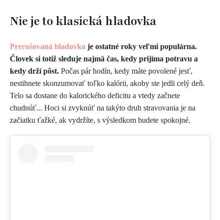
Nie je to klasická hladovka
Prerušovaná hladovka
je ostatné roky veľmi populárna.
Človek si totiž sleduje najmä čas, kedy prijíma potravu a
kedy drží pôst.
Počas pár hodín, kedy máte povolené jesť,
nestihnete skonzumovať toľko kalórii, akoby ste jedli celý deň.
Telo sa dostane do kalorického deficitu a vtedy začnete
chudnúť... Hoci si zvyknúť na takýto druh stravovania je na
začiatku ťažké, ak vydržíte, s výsledkom budete spokojné.