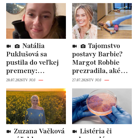
Natália
Tajomstvo
Puklušová sa
postavy Barbie?
pustila do veľkej
Margot Robbie
premeny:
prezradila, aké
Odborníci však
cviky jej pomohli
28.07.2026
TV JOJ
27.07.2026
TV JOJ
varujú, pozor na
spevniť celé telo
prísne diéty!
Zuzana Vačková
Listéria či