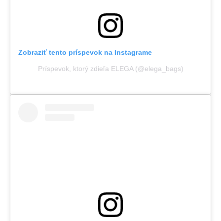
Zobraziť tento príspevok na Instagrame
Príspevok, ktorý zdieľa ELEGA (@elega_bags)