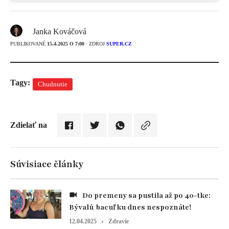
Janka Kováčová
PUBLIKOVANÉ
15.4.2025 O 7:00
· ZDROJ
SUPER.CZ
Tagy:
Chudnutie
Zdielať na
Súvisiace články
Do premeny sa pustila až po 40-tke:
Bývalú bacuľku dnes nespoznáte!
12.04.2025
Zdravie