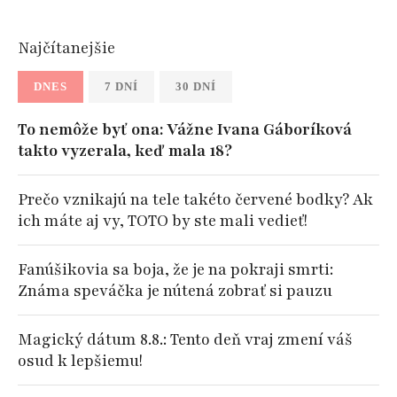
Najčítanejšie
DNES
7 DNÍ
30 DNÍ
To nemôže byť ona: Vážne Ivana Gáboríková
takto vyzerala, keď mala 18?
Prečo vznikajú na tele takéto červené bodky? Ak
ich máte aj vy, TOTO by ste mali vedieť!
Fanúšikovia sa boja, že je na pokraji smrti:
Známa speváčka je nútená zobrať si pauzu
Magický dátum 8.8.: Tento deň vraj zmení váš
osud k lepšiemu!