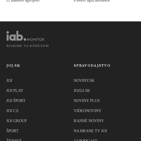
22 minutes ago
Šport
8 hours ago
Zahraničie
nich zomrelo
RIADIME SA KÓDEXOM
JOJ.SK
SPRAVODAJSTVO
JOJ
NOVINY.SK
JOJ PLAY
JOJ24.SK
JOJ ŠPORT
NOVINY PLUS
JOJ CZ
VIDEONOVINY
JOJ GROUP
RANNÉ NOVINY
ŠPORT
NA HRANE TV JOJ
ŽENSKÉ
24 PODCAST